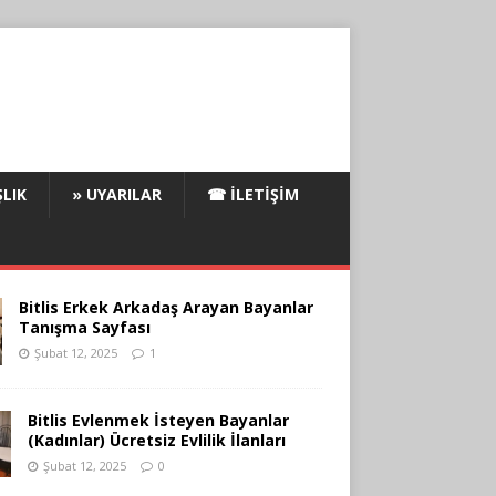
LIK
» UYARILAR
☎ İLETIŞIM
Bitlis Erkek Arkadaş Arayan Bayanlar
Tanışma Sayfası
Şubat 12, 2025
1
Bitlis Evlenmek İsteyen Bayanlar
(Kadınlar) Ücretsiz Evlilik İlanları
Şubat 12, 2025
0