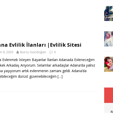
na Evlilik İlanları |Evlilik Sitesi
m 9, 2020
Burcu Gündoğan
0
 Evlenmek İsteyen Bayanlar İlanları Adanada Evleneceğim
rkek Arkadaş Arıyorum. Selamlar arkadaşlar Adana’da yalnız
a yaşıyorum artık evlenmenin zamanı geldi. Adana’da
ebileceğim dürüst güvenebileceğim
[…]
B