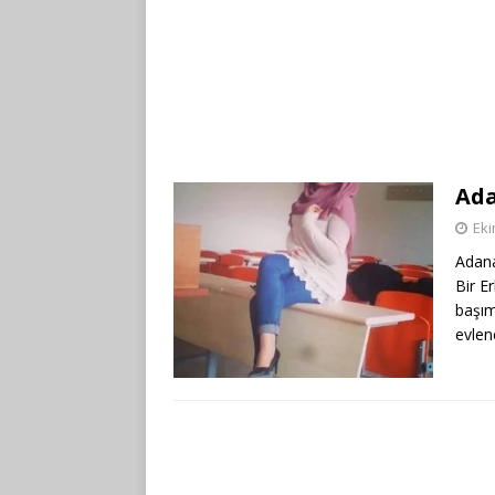
Ada
Eki
Adana
Bir E
başım
evlen