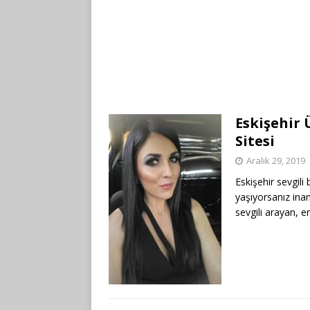
Eskişehir 
Sitesi
Aralık 29, 2019
Eskişehir sevgili
yaşıyorsanız inan
sevgili arayan, 