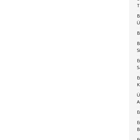
T
B
Ü
B
B
S
E
S
E
K
Ü
A
E
E
B
E