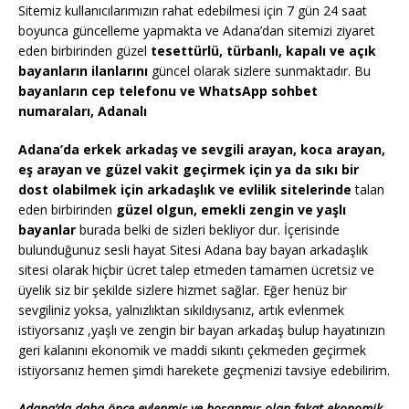
Sitemiz kullanıcılarımızın rahat edebilmesi için 7 gün 24 saat
boyunca güncelleme yapmakta ve Adana’dan sitemizi ziyaret
eden birbirinden güzel
tesettürlü, türbanlı, kapalı ve açık
bayanların ilanlarını
güncel olarak sizlere sunmaktadır. Bu
bayanların cep telefonu ve WhatsApp sohbet
numaraları, Adanalı
Adana’da erkek arkadaş ve sevgili arayan, koca arayan,
eş arayan ve güzel vakit geçirmek için ya da sıkı bir
dost olabilmek için arkadaşlık ve evlilik sitelerinde
talan
eden birbirinden
güzel olgun, emekli zengin ve yaşlı
bayanlar
burada belki de sizleri bekliyor dur. İçerisinde
bulunduğunuz sesli hayat Sitesi Adana bay bayan arkadaşlık
sitesi olarak hiçbir ücret talep etmeden tamamen ücretsiz ve
üyelik siz bir şekilde sizlere hizmet sağlar. Eğer henüz bir
sevgiliniz yoksa, yalnızlıktan sıkıldıysanız, artık evlenmek
istiyorsanız ,yaşlı ve zengin bir bayan arkadaş bulup hayatınızın
geri kalanını ekonomik ve maddi sıkıntı çekmeden geçirmek
istiyorsanız hemen şimdi harekete geçmenizi tavsiye edebilirim.
Adana’da daha önce evlenmiş ve boşanmış olan fakat ekonomik