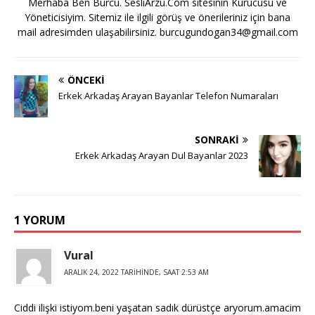
Merhaba Ben Burcu. SesliArzu.Com sitesinin Kurucusu ve
Yöneticisiyim. Sitemiz ile ilgili görüş ve önerileriniz için bana
mail adresimden ulaşabilirsiniz.
burcugundogan34@gmail.com
ÖNCEKI
Erkek Arkadaş Arayan Bayanlar Telefon Numaraları
SONRAKI
Erkek Arkadaş Arayan Dul Bayanlar 2023
1 YORUM
Vural
ARALIK 24, 2022 TARIHINDE, SAAT 2:53 AM
Ciddi ilişki istiyom.beni yaşatan sadık dürüstçe aryorum.amacim