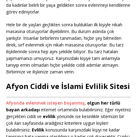
da kadınlar belirli bir yaşa geldikten sonra evlenmeyi kendilerine
görev ediniyorlar.
Hele bir de yaşları geçtikten sonra buldukları ilk kişiyle nikah
masasına oturuyorlar diyebilirim. Bu durum aslında çok
yanlıştır. İnsanlar birbirlerini tanımadan, hiçbir şey bilmeden
direk, sırf evlenmek için nikah masasına oturuyorlar. Bu tarz
ilişkilerinde sonra hep aynı şekilde bitiyor. Bu tarz hataları
yapmamanızı umuyoruz. Karşınızdaki kişiye tam anlamıyla
tanıyıp emin olmadan hiçbir şekilde ciddi adımlar atmayın.
Birbirinize ve ilişkinize zaman verin.
Afyon Ciddi ve İslami Evlilik Sitesi
Afyonda evlenmek isteyen boşanmış,
olgun her türlü
bayan arkadaşı
internet ortamında bulabilirsiniz. Eğer niyetiniz
gerçekten ciddi ve
evlilik
yönünde ise kesinlikle sitemizin bir
çok ilan sayfasında aradığınız kriterlere uygun kişileri
bulabilirsiniz.
Evlilik
konusunda karşınızdaki kişiyi ne kadar
tanırsınız hata yapma olasılığınız o kadar çok düşecektir. Çünkü