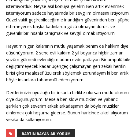
istemiyorduk. Neyse asıl konuya gelelim Ben artık evlenmek
istemiyorum sadece hayatımda bir sevgilim olmasını istiyorum.
Güzel vakit geçirebileceğim e inandığım güveninden beni şüphe
ettirmeyecek başka kadınlarda gözü olmayan dürüst ve
güvenilir bir insanla tanışmak ve sevgili olmak istiyorum.
Hayatımın geri kalanının mutlu yaşamak benim de hakkım diye
düşünüyorum. 2 sene evli kaldım 2 yıl boyunca hiçbir zaman
yüzüm gülmedi evlendiğim adam evde patlayan Bir ampulü bile
değiştirmeyecek kadar üşengeç çalışmayan geri zekalı herifin
birisi çıktı maalesef üzülerek söylemek zorundayım ki ben artık
böyle insanlara tahammül edemiyorum.
Dertlerimizin uyuzluğu bir insanla birlikte olursan mutlu olurum
diye düşünüyorum. Mesela ben slow müzikleri ve yabancı
şarkıları çok severim erkek arkadaşımın da böyle müzikler
dinlemek çok hoşuma giderse. Bunun haricinde alkol alıyorum
vesika da kullanıyorum.
BARTIN BAYAN ARIYORUM