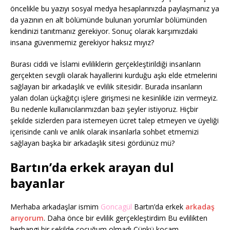
öncelikle bu yazıyı sosyal medya hesaplarınızda paylaşmanız ya
da yazının en alt bölümünde bulunan yorumlar bölümünden
kendinizi tanıtmanız gerekiyor. Sonuç olarak karşımızdaki
insana güvenmemiz gerekiyor haksız mıyız?
Burası ciddi ve İslami evliliklerin gerçekleştirildiği insanların
gerçekten sevgili olarak hayallerini kurduğu aşkı elde etmelerini
sağlayan bir arkadaşlık ve evlilik sitesidir. Burada insanların
yalan dolan üçkağıtçı işlere girişmesi ne kesinlikle izin vermeyiz.
Bu nedenle kullanıcılarımızdan bazı şeyler istiyoruz. Hiçbir
şekilde sizlerden para istemeyen ücret talep etmeyen ve üyeliği
içerisinde canlı ve anlık olarak insanlarla sohbet etmemizi
sağlayan başka bir arkadaşlık sitesi gördünüz mü?
Bartın’da erkek arayan dul
bayanlar
Merhaba arkadaşlar ismim
Goncagül
Bartın’da erkek
arkadaş
arıyorum
. Daha önce bir evlilik gerçekleştirdim Bu evlilikten
herhangi bir şekilde çocuğum olmadı Çünkü kocam