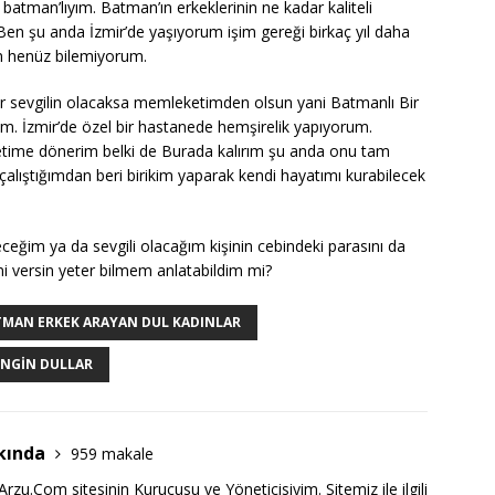
tman’lıyım. Batman’ın erkeklerinin ne kadar kaliteli
en şu anda İzmir’de yaşıyorum işim gereği birkaç yıl daha
 henüz bilemiyorum.
 bir sevgilin olacaksa memleketimden olsun yani Batmanlı Bir
. İzmir’de özel bir hastanede hemşirelik yapıyorum.
etime dönerim belki de Burada kalırım şu anda onu tam
çalıştığımdan beri birikim yaparak kendi hayatımı kurabilecek
eğim ya da sevgili olacağım kişinin cebindeki parasını da
i versin yeter bilmem anlatabildim mi?
TMAN ERKEK ARAYAN DUL KADINLAR
NGIN DULLAR
kında
959 makale
zu.Com sitesinin Kurucusu ve Yöneticisiyim. Sitemiz ile ilgili