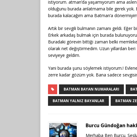
istiyorum. atman’da yaşamıyorum ama aslen ba
olduğunu burada anlatmama bile gerek yok. B
burada kalacağım ama Batman’a dönermiyim
Artık bir sevgili bulmanın zamanı geldi. Eğer
Erkek arkadaş bulmak için burada bulunuyorum
Buradaki görevin bittiği zaman belki memlek
olarak net değiştirmedim. Uzun yıllardan beri 
seviyeye geldim.
Yani burada şunu söylemek istiyorum.! Evlenec
zerre kadar gözüm yok. Bana sadece sevgisin
BATMAN BAYAN NUMARALARI
BA
BATMAN YALNIZ BAYANLAR
BATMAN ZE
Burcu Gündoğan hak
Merhaba Ben Burcu. SesliAr