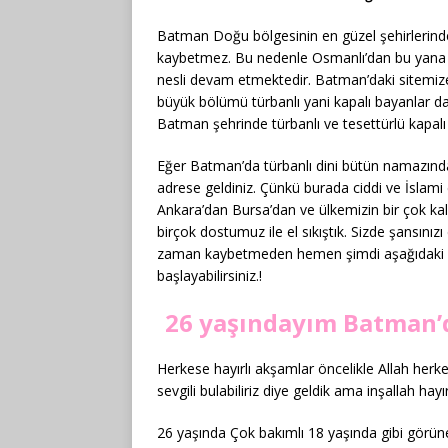
Batman Doğu bölgesinin en güzel şehirlerinden
kaybetmez. Bu nedenle Osmanlı’dan bu yana B
nesli devam etmektedir. Batman’daki sitemize 
büyük bölümü türbanlı yani kapalı bayanlar da
Batman şehrinde türbanlı ve tesettürlü kapalı 
Eğer Batman’da türbanlı dini bütün namazınd
adrese geldiniz. Çünkü burada ciddi ve İslami e
Ankara’dan Bursa’dan ve ülkemizin bir çok ka
birçok dostumuz ile el sıkıştık. Sizde şansınız
zaman kaybetmeden hemen şimdi aşağıdaki y
başlayabilirsiniz.!
26 yaşındayım Batman’d
Herkese hayırlı akşamlar öncelikle Allah herk
sevgili bulabiliriz diye geldik ama inşallah hayırl
26 yaşında Çok bakımlı 18 yaşında gibi görü