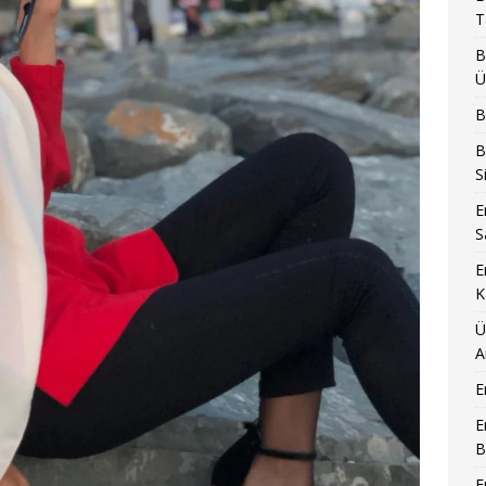
T
B
Ü
B
B
S
E
S
E
K
Ü
A
E
E
B
E