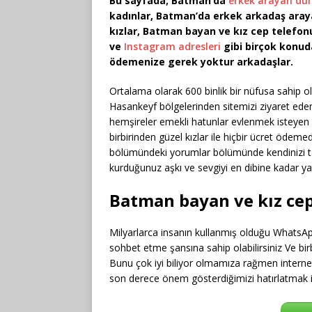
Bu sayfada; Batman’da
erkek arayan dul
kadınlar, Batman’da erkek arkadaş arayan
kızlar, Batman bayan ve kız cep telefo
ve
Instagram adresleri
gibi birçok konud
ödemenize gerek yoktur arkadaşlar.
Ortalama olarak 600 binlik bir nüfusa sahip 
Hasankeyf bölgelerinden sitemizi ziyaret eden
hemşireler emekli hatunlar evlenmek isteyen h
birbirinden güzel kızlar ile hiçbir ücret ödem
bölümündeki yorumlar bölümünde kendinizi tanı
kurduğunuz aşkı ve sevgiyi en dibine kadar yaş
Batman bayan ve kız cep
Milyarlarca insanın kullanmış olduğu WhatsAp
sohbet etme şansına sahip olabilirsiniz Ve birbi
Bunu çok iyi biliyor olmamıza rağmen internet s
son derece önem gösterdiğimizi hatırlatmak i