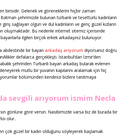
 birisidir. Gelenek ve göreneklerini hiçbir zaman
atman şehrimizde bulunan türbanlı ve tesettürlü kadınların
giriş sağlayan olgun ve dul kadınların ve genç güzel kızların
n oluşmaktadır. Bu nedenle internet sitemiz içerisinde
bayanlarla ilgilen birçok erkek arkadaşınız bulunuyor.
a abdestinde bir bayan
arkadaş arıyorum
diyorsanız doğru
vlilikler defalarca gerçekleşti. İstanbul’dan İzmir’den
labalık şehrinden Türbanlı bayan arkadaş bularak evlenen
ı deneyerek mutlu bir yuvanın kapılarını aralamak için hiç
orumlar bölümünden kendinizi bizlere tanıtmaya
a sevgili arıyorum ismim Necla
esin gönlüne göre versin. Nasibimizde varsa biz de burada bir
ısı olur..
nen çok güzel bir kadın olduğunu söyleyerek başlamak