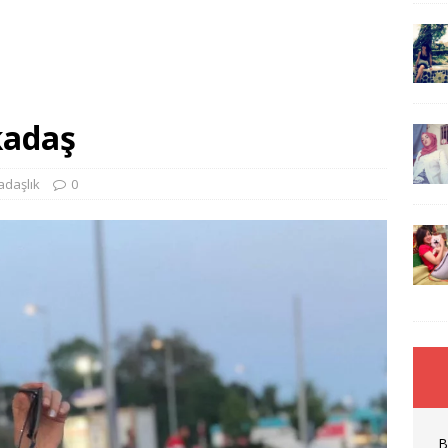
kadaş
adaşlık
0
B