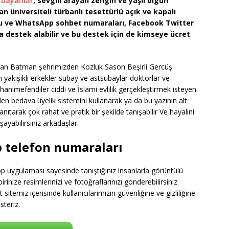
 bayanlar
, sevgili arayan zengin ve yaşlı olgun
 üniversiteli türbanlı tesettürlü açık ve kapalı
nu ve WhatsApp sohbet numaraları, Facebook Twitter
a destek alabilir ve bu destek için de kimseye ücret
olan Batman şehrimizden Kozluk Sason Beşirli Gercüş
 yakışıklı erkekler subay ve astsubaylar doktorlar ve
anımefendiler ciddi ve İslami evlilik gerçekleştirmek isteyen
eden bedava üyelik sistemini kullanarak ya da bu yazının alt
tarak çok rahat ve pratik bir şekilde tanışabilir Ve hayalini
ayabilirsiniz arkadaşlar.
 telefon numaraları
p uygulaması sayesinde tanıştığınız insanlarla görüntülü
rinize resimlerinizi ve fotoğraflarınızı gönderebilirsiniz.
itemiz içerisinde kullanıcılarımızın güvenliğine ve gizliliğine
steriz.