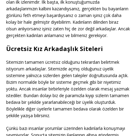
olan ilk izlenimdir. İlk başta, ilk konuştuğumuzda
arkadaşlarımızın kalbini kazandıysanız, gerçekten bu bayanların
gönlünü feth etmeyi başardıysanız o zaman işiniz çok daha
kolay bir hale gelmiştir diyebilirim. Kadınların dilinden biraz
olsun anlıyorsanız işiniz zaten hiç de zor değil arkadaşlar. Ancak
gerçekten kadınları anlamanız ve bilmeniz gerekiyor.
Ücretsiz Kız Arkadaşlık Siteleri
Sitemizin tamamen ücretsiz olduğunu tekrardan belirtmek
istiyorum arkadaşlar. Sitemizde açmış olduğunuz üyelik
sistemine yalnızca sizlerden gelen talepler doğrultusunda açtık.
Bizim normalde böyle bir sisteme geçmek gibi bir niyetimiz
yoktu. Ancak insanlar birbirleriyle özelden olarak mesaj yazmak
istediler. Bundan dolayı biz de paramızla kıyıp sizlerin tamamen
bedava bir şekilde yararlanabileceği bir üyelik oluşturduk.
Böylelikle diğer üyelerle tamamen bedava olarak özelden bir
şekilde yazışa bilirsiniz.
Çünkü bazı insanlar yorumlar üzerinden kadınlarla konuşmayı
sevmiyorlar. Sonuçta sitemizin ilanlarının altına göndermiş