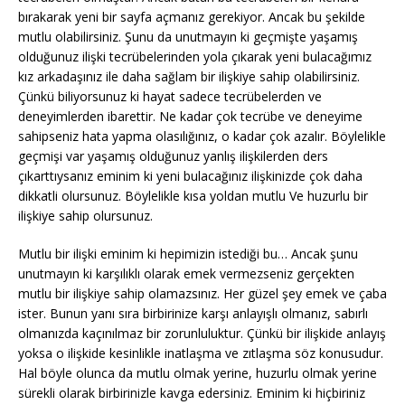
bırakarak yeni bir sayfa açmanız gerekiyor. Ancak bu şekilde
mutlu olabilirsiniz. Şunu da unutmayın ki geçmişte yaşamış
olduğunuz ilişki tecrübelerinden yola çıkarak yeni bulacağımız
kız arkadaşınız ile daha sağlam bir ilişkiye sahip olabilirsiniz.
Çünkü biliyorsunuz ki hayat sadece tecrübelerden ve
deneyimlerden ibarettir. Ne kadar çok tecrübe ve deneyime
sahipseniz hata yapma olasılığınız, o kadar çok azalır. Böylelikle
geçmişi var yaşamış olduğunuz yanlış ilişkilerden ders
çıkarttıysanız eminim ki yeni bulacağınız ilişkinizde çok daha
dikkatli olursunuz. Böylelikle kısa yoldan mutlu Ve huzurlu bir
ilişkiye sahip olursunuz.
Mutlu bir ilişki eminim ki hepimizin istediği bu… Ancak şunu
unutmayın ki karşılıklı olarak emek vermezseniz gerçekten
mutlu bir ilişkiye sahip olamazsınız. Her güzel şey emek ve çaba
ister. Bunun yanı sıra birbirinize karşı anlayışlı olmanız, sabırlı
olmanızda kaçınılmaz bir zorunluluktur. Çünkü bir ilişkide anlayış
yoksa o ilişkide kesinlikle inatlaşma ve zıtlaşma söz konusudur.
Hal böyle olunca da mutlu olmak yerine, huzurlu olmak yerine
sürekli olarak birbirinizle kavga edersiniz. Eminim ki hiçbiriniz