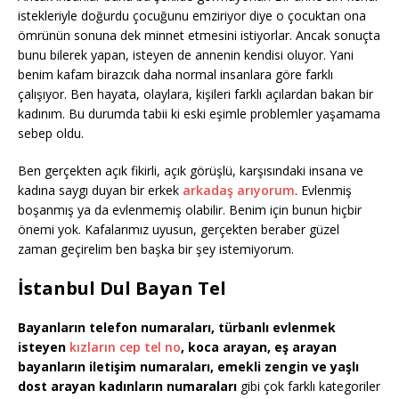
istekleriyle doğurdu çocuğunu emziriyor diye o çocuktan ona
ömrünün sonuna dek minnet etmesini istiyorlar. Ancak sonuçta
bunu bilerek yapan, isteyen de annenin kendisi oluyor. Yani
benim kafam birazcık daha normal insanlara göre farklı
çalışıyor. Ben hayata, olaylara, kişileri farklı açılardan bakan bir
kadınım. Bu durumda tabii ki eski eşimle problemler yaşamama
sebep oldu.
Ben gerçekten açık fikirli, açık görüşlü, karşısındaki insana ve
kadına saygı duyan bir erkek
arkadaş arıyorum
. Evlenmiş
boşanmış ya da evlenmemiş olabilir. Benim için bunun hiçbir
önemi yok. Kafalarımız uyusun, gerçekten beraber güzel
zaman geçirelim ben başka bir şey istemiyorum.
İstanbul Dul Bayan Tel
Bayanların telefon numaraları, türbanlı evlenmek
isteyen
kızların cep tel no
, koca arayan, eş arayan
bayanların iletişim numaraları, emekli zengin ve yaşlı
dost arayan kadınların numaraları
gibi çok farklı kategoriler