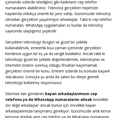
içerisinde sizlerde istediğiniz gibi kadınların cep telefon
numaralarını alabilirsiniz. Teknoloji gerçekten hepimizin
hayatında oldukça önemli bir yere sahip. Günümüzde teknoloji
olmadan gerçekten yaşanmıyor arkadaşlar. Tabii ki cep telefon
numaraları, WhatsApp uygulamaları vs bunlar da teknoloji
sayesinde ulaştığımız şeylerdir.
Gerçekten teknolojiyi düzgün ve güzel bir şekilde
kullanabilirsek, eminimki kısa zaman içerisinde gerçekten
kendinize uygun bir eş ya da sevgili bulabiliriz. Ancak tabii ki
teknolojiyi güzel bir şekilde değerlendirmek, teknolojinin ve
internetin bizlere sunmuş olduğu fırsatları kaçırmamak
gerçekten önemli bir konu. Eminim sizlerde bu konuda başarılı
olacaksınız. Sonuçta şu anda da zaten bu siteye girerek
teknolojiyi kullanmış oluyorsunuz.
Sitemize ilan gönderen
bayan arkadaşlarımızın cep
telefonu ya da WhatsApp numaralarını almak
kesinlikle
zor değil arkadaşlar. Ancak bunun için öncelikle bayan
arkadaşlarımızla tanışmanız gerekiyor. Günümüzde artık kimse
kimseye durduk yere cep telefon ya da WhatsApp numarasını