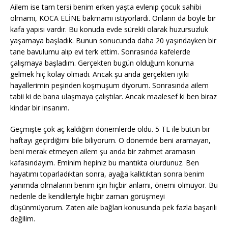
Ailem ise tam tersi benim erken yaşta evlenip çocuk sahibi
olmamı, KOCA ELİNE bakmamı istiyorlardı. Onların da böyle bir
kafa yapısı vardır. Bu konuda evde sürekli olarak huzursuzluk
yaşamaya başladık. Bunun sonucunda daha 20 yaşındayken bir
tane bavulumu alıp evi terk ettim. Sonrasında kafelerde
çalışmaya başladım. Gerçekten bugün olduğum konuma
gelmek hiç kolay olmadı. Ancak şu anda gerçekten iyiki
hayallerimin peşinden koşmuşum diyorum. Sonrasında ailem
tabii ki de bana ulaşmaya çalıştılar. Ancak maalesef ki ben biraz
kindar bir insanım.
Geçmişte çok aç kaldığım dönemlerde oldu. 5 TL ile bütün bir
haftayı geçirdiğimi bile biliyorum. O dönemde beni aramayan,
beni merak etmeyen ailem şu anda bir zahmet aramasın
kafasındayım. Eminim hepiniz bu mantıkta olurdunuz. Ben
hayatımı toparladıktan sonra, ayağa kalktıktan sonra benim
yanımda olmalarını benim için hiçbir anlamı, önemi olmuyor. Bu
nedenle de kendileriyle hiçbir zaman görüşmeyi
düşünmüyorum. Zaten aile bağları konusunda pek fazla başarılı
değilim.