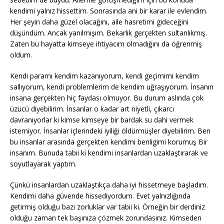
kendimi yalnız hissettim. Sonrasında ani bir karar ile evlendim.
Her şeyin daha güzel olacağını, aile hasretimi gideceğini
düşündüm. Ancak yanılmışım. Bekarlık gerçekten sultanlıkmış.
Zaten bu hayatta kimseye ihtiyacım olmadığını da öğrenmiş
oldum.
Kendi paramı kendim kazanıyorum, kendi geçimimi kendim
sallıyorum, kendi problemlerim de kendim uğraşıyorum. İnsanın
insana gerçekten hiç faydası olmuyor. Bu durum aslında çok
üzücü diyebilirim. İnsanlar o kadar art niyetli, çıkarcı
davranıyorlar ki kimse kimseye bir bardak su dahi vermek
istemiyor. İnsanlar içlerindeki iyiliği öldürmüşler diyebilirim. Ben
bu insanlar arasında gerçekten kendimi benligimi korumuş Bir
insanım. Bunuda tabii ki kendimi insanlardan uzaklaştırarak ve
soyutlayarak yaptım.
Çünkü insanlardan uzaklaştıkça daha iyi hissetmeye başladım.
Kendimi daha güvende hissediyordum. Evet yalnızlığında
getirmiş olduğu bazı zorluklar var tabii ki. Örneğin bir derdiniz
olduğu zaman tek başınıza çözmek zorundasınız. Kimseden