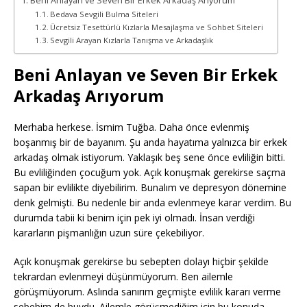
Beni Anlayan ve Seven Bir Erkek Arkadaş Arıyorum
Bedava Sevgili Bulma Siteleri
Ücretsiz Tesettürlü Kızlarla Mesajlaşma ve Sohbet Siteleri
Sevgili Arayan Kızlarla Tanışma ve Arkadaşlık
Beni Anlayan ve Seven Bir Erkek
Arkadaş Arıyorum
Merhaba herkese. İsmim Tuğba. Daha önce evlenmiş
boşanmış bir de bayanım. Şu anda hayatıma yalnızca bir erkek
arkadaş olmak istiyorum. Yaklaşık beş sene önce evliliğin bitti.
Bu evliliğinden çocuğum yok. Açık konuşmak gerekirse saçma
sapan bir evlilikte diyebilirim. Bunalım ve depresyon dönemine
denk gelmişti. Bu nedenle bir anda evlenmeye karar verdim. Bu
durumda tabii ki benim için pek iyi olmadı. İnsan verdiği
kararların pişmanlığın uzun süre çekebiliyor.
Açık konuşmak gerekirse bu sebepten dolayı hiçbir şekilde
tekrardan evlenmeyi düşünmüyorum. Ben ailemle
görüşmüyorum. Aslında sanırım geçmişte evlilik kararı verme
sebebim de buydu. Ailemle görüşmediğim için bu konuda