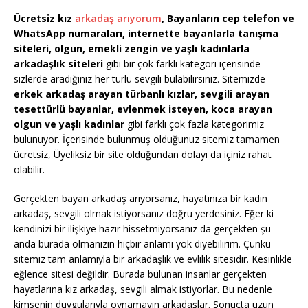
Ücretsiz kız
arkadaş arıyorum
, Bayanların cep telefon ve
WhatsApp numaraları, internette bayanlarla tanışma
siteleri, olgun, emekli zengin ve yaşlı kadınlarla
arkadaşlık siteleri
gibi bir çok farklı kategori içerisinde
sizlerde aradığınız her türlü sevgili bulabilirsiniz. Sitemizde
erkek arkadaş arayan türbanlı kızlar, sevgili arayan
tesettürlü bayanlar, evlenmek isteyen, koca arayan
olgun ve yaşlı kadınlar
gibi farklı çok fazla kategorimiz
bulunuyor. İçerisinde bulunmuş olduğunuz sitemiz tamamen
ücretsiz, Üyeliksiz bir site olduğundan dolayı da içiniz rahat
olabilir.
Gerçekten bayan arkadaş arıyorsanız, hayatınıza bir kadın
arkadaş, sevgili olmak istiyorsanız doğru yerdesiniz. Eğer ki
kendinizi bir ilişkiye hazır hissetmiyorsanız da gerçekten şu
anda burada olmanızın hiçbir anlamı yok diyebilirim. Çünkü
sitemiz tam anlamıyla bir arkadaşlık ve evlilik sitesidir. Kesinlikle
eğlence sitesi değildir. Burada bulunan insanlar gerçekten
hayatlarına kız arkadaş, sevgili almak istiyorlar. Bu nedenle
kimsenin duygularıyla oynamayın arkadaşlar. Sonuçta uzun