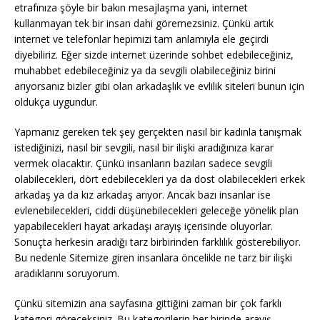
etrafınıza şöyle bir bakın mesajlaşma yani, internet
kullanmayan tek bir insan dahi göremezsiniz. Çünkü artık
internet ve telefonlar hepimizi tam anlamıyla ele geçirdi
diyebiliriz. Eğer sizde internet üzerinde sohbet edebileceğiniz,
muhabbet edebileceğiniz ya da sevgili olabileceğiniz birini
arıyorsanız bizler gibi olan arkadaşlık ve evlilik siteleri bunun için
oldukça uygundur.
Yapmanız gereken tek şey gerçekten nasıl bir kadınla tanışmak
istediğinizi, nasıl bir sevgili, nasıl bir ilişki aradığınıza karar
vermek olacaktır. Çünkü insanların bazıları sadece sevgili
olabilecekleri, dört edebilecekleri ya da dost olabilecekleri erkek
arkadaş ya da kız arkadaş arıyor. Ancak bazı insanlar ise
evlenebilecekleri, ciddi düşünebilecekleri geleceğe yönelik plan
yapabilecekleri hayat arkadaşı arayış içerisinde oluyorlar.
Sonuçta herkesin aradığı tarz birbirinden farklılık gösterebiliyor.
Bu nedenle Sitemize giren insanlara öncelikle ne tarz bir ilişki
aradıklarını soruyorum.
Çünkü sitemizin ana sayfasına gittiğini zaman bir çok farklı
kategori göreceksiniz. Bu kategorilerin her birinde arayış