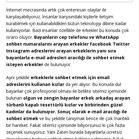
İnternet mecrasında artık çok enteresan olaylar ile
karşılaşabiliyoruz. İnsanlar karşısındaki kişilerle iletişim
kurabilmek için kullanabildikleri bütün teknolojiyi dibine kadar
kullanıyorlar. Bazı insanlar özellikle de erkekler bu konuda çok
ısrarcı oluyor.
Bayanların cep telefonu ve WhatsApp
sohbet numaralarını arayan erkekler Facebook Twitter
Instagram adreslerini arayan erkeklerin yanı sıra
bayanlarla e-mail adresleri aracılığı ile sohbet etmek
isteyen erkekler
de bulunuyor.
Aynı şekilde
erkeklerle sohbet etmek için email
adreslerini kullanan kızlar
da yer alıyor. Bu konuda dul
bayanlar çok profesyonel olması ile birlikte sitemiz içerisinde
bulunan
olgun ve zengin bayanlar erkek arkadaş arayan
türbanlı kapalı tesettürlü kızlar ve birbirinden güzel
kadınlar da bulunuyor. Sonuç olarak e-mail aracılığı ile
sohbet etmek
ve bu şekilde tanışmak bence de çok mantıklı
bir hareket. Fakat sitemiz içerisinde biliyorsunuz ki çok fazla
seçenek sunuyoruz. Yani Zaten burada bayanlarla ücretsiz
mesajlaşma bedava sohbet etme hakkına sahipsiniz. Fakat