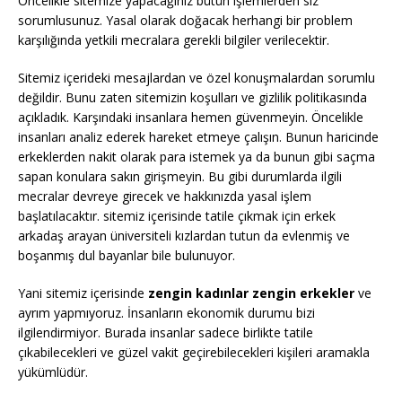
Öncelikle sitemize yapacağınız bütün işlemlerden siz
sorumlusunuz. Yasal olarak doğacak herhangi bir problem
karşılığında yetkili mecralara gerekli bilgiler verilecektir.
Sitemiz içerideki mesajlardan ve özel konuşmalardan sorumlu
değildir. Bunu zaten sitemizin koşulları ve gizlilik politikasında
açıkladık. Karşındaki insanlara hemen güvenmeyin. Öncelikle
insanları analiz ederek hareket etmeye çalışın. Bunun haricinde
erkeklerden nakit olarak para istemek ya da bunun gibi saçma
sapan konulara sakın girişmeyin. Bu gibi durumlarda ilgili
mecralar devreye girecek ve hakkınızda yasal işlem
başlatılacaktır. sitemiz içerisinde tatile çıkmak için erkek
arkadaş arayan üniversiteli kızlardan tutun da evlenmiş ve
boşanmış dul bayanlar bile bulunuyor.
Yani sitemiz içerisinde
zengin kadınlar zengin erkekler
ve
ayrım yapmıyoruz. İnsanların ekonomik durumu bizi
ilgilendirmiyor. Burada insanlar sadece birlikte tatile
çıkabilecekleri ve güzel vakit geçirebilecekleri kişileri aramakla
yükümlüdür.