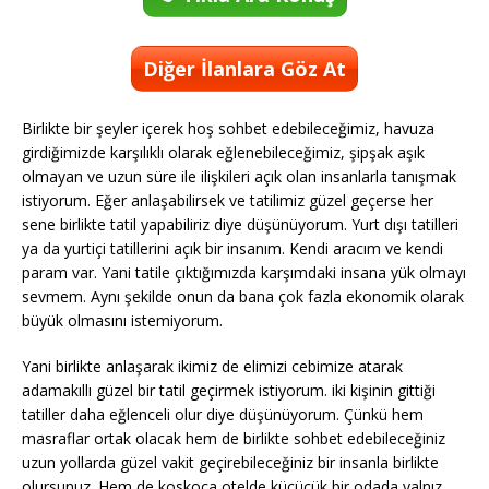
Diğer İlanlara Göz At
Birlikte bir şeyler içerek hoş sohbet edebileceğimiz, havuza
girdiğimizde karşılıklı olarak eğlenebileceğimiz, şipşak aşık
olmayan ve uzun süre ile ilişkileri açık olan insanlarla tanışmak
istiyorum. Eğer anlaşabilirsek ve tatilimiz güzel geçerse her
sene birlikte tatil yapabiliriz diye düşünüyorum. Yurt dışı tatilleri
ya da yurtiçi tatillerini açık bir insanım. Kendi aracım ve kendi
param var. Yani tatile çıktığımızda karşımdaki insana yük olmayı
sevmem. Aynı şekilde onun da bana çok fazla ekonomik olarak
büyük olmasını istemiyorum.
Yani birlikte anlaşarak ikimiz de elimizi cebimize atarak
adamakıllı güzel bir tatil geçirmek istiyorum. iki kişinin gittiği
tatiller daha eğlenceli olur diye düşünüyorum. Çünkü hem
masraflar ortak olacak hem de birlikte sohbet edebileceğiniz
uzun yollarda güzel vakit geçirebileceğiniz bir insanla birlikte
olursunuz. Hem de koskoca otelde küçücük bir odada yalnız