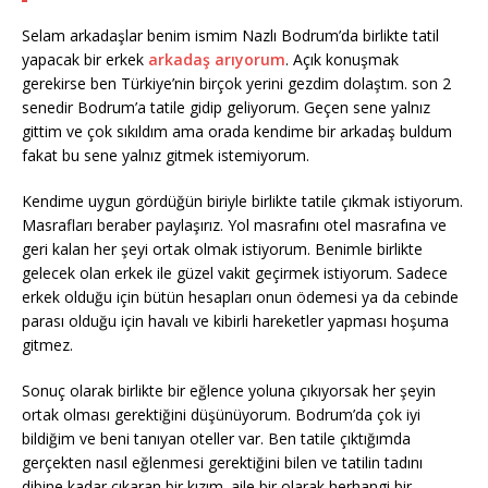
Selam arkadaşlar benim ismim Nazlı Bodrum’da birlikte tatil
yapacak bir erkek
arkadaş arıyorum
. Açık konuşmak
gerekirse ben Türkiye’nin birçok yerini gezdim dolaştım. son 2
senedir Bodrum’a tatile gidip geliyorum. Geçen sene yalnız
gittim ve çok sıkıldım ama orada kendime bir arkadaş buldum
fakat bu sene yalnız gitmek istemiyorum.
Kendime uygun gördüğün biriyle birlikte tatile çıkmak istiyorum.
Masrafları beraber paylaşırız. Yol masrafını otel masrafına ve
geri kalan her şeyi ortak olmak istiyorum. Benimle birlikte
gelecek olan erkek ile güzel vakit geçirmek istiyorum. Sadece
erkek olduğu için bütün hesapları onun ödemesi ya da cebinde
parası olduğu için havalı ve kibirli hareketler yapması hoşuma
gitmez.
Sonuç olarak birlikte bir eğlence yoluna çıkıyorsak her şeyin
ortak olması gerektiğini düşünüyorum. Bodrum’da çok iyi
bildiğim ve beni tanıyan oteller var. Ben tatile çıktığımda
gerçekten nasıl eğlenmesi gerektiğini bilen ve tatilin tadını
dibine kadar çıkaran bir kızım. aile bir olarak herhangi bir