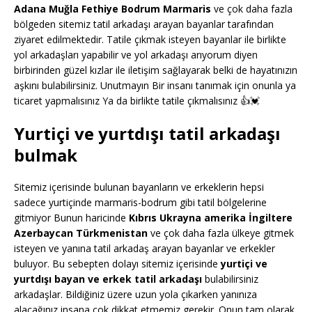
Adana Muğla Fethiye Bodrum Marmaris
ve çok daha fazla
bölgeden sitemiz tatil arkadaşı arayan bayanlar tarafından
ziyaret edilmektedir. Tatile çıkmak isteyen bayanlar ile birlikte
yol arkadaşları yapabilir ve yol arkadaşı arıyorum diyen
birbirinden güzel kızlar ile iletişim sağlayarak belki de hayatınızın
aşkını bulabilirsiniz. Unutmayın Bir insanı tanımak için onunla ya
ticaret yapmalısınız Ya da birlikte tatile çıkmalısınız 👍💓
Yurtiçi ve yurtdışı tatil arkadaşı
bulmak
Sitemiz içerisinde bulunan bayanların ve erkeklerin hepsi
sadece yurtiçinde marmaris-bodrum gibi tatil bölgelerine
gitmiyor Bunun haricinde
Kıbrıs Ukrayna amerika İngiltere
Azerbaycan Türkmenistan
ve çok daha fazla ülkeye gitmek
isteyen ve yanına tatil arkadaş arayan bayanlar ve erkekler
buluyor. Bu sebepten dolayı sitemiz içerisinde
yurtiçi ve
yurtdışı bayan ve erkek tatil arkadaşı
bulabilirsiniz
arkadaşlar. Bildiğiniz üzere uzun yola çıkarken yanınıza
alacağınız insana çok dikkat etmemiz gerekir. Onun tam olarak