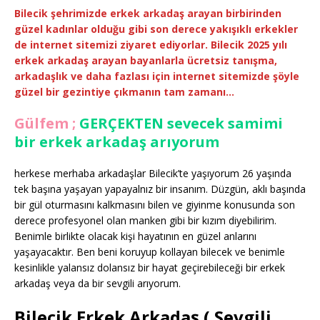
Bilecik şehrimizde erkek arkadaş arayan birbirinden
güzel kadınlar olduğu gibi son derece yakışıklı erkekler
de internet sitemizi ziyaret ediyorlar. Bilecik 2025 yılı
erkek arkadaş arayan bayanlarla ücretsiz tanışma,
arkadaşlık ve daha fazlası için internet sitemizde şöyle
güzel bir gezintiye çıkmanın tam zamanı…
Gülfem ;
GERÇEKTEN sevecek samimi
bir erkek arkadaş arıyorum
herkese merhaba arkadaşlar Bilecik’te yaşıyorum 26 yaşında
tek başına yaşayan yapayalnız bir insanım. Düzgün, aklı başında
bir gül oturmasını kalkmasını bilen ve giyinme konusunda son
derece profesyonel olan manken gibi bir kızım diyebilirim.
Benimle birlikte olacak kişi hayatının en güzel anlarını
yaşayacaktır. Ben beni koruyup kollayan bilecek ve benimle
kesinlikle yalansız dolansız bir hayat geçirebileceği bir erkek
arkadaş veya da bir sevgili arıyorum.
Bilecik Erkek Arkadaş ( Sevgili