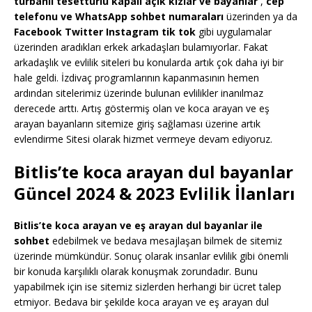
türbanlı tesettürlü kapalı açık kızlar ve bayanlar
,
cep
telefonu ve WhatsApp sohbet numaraları
üzerinden ya da
Facebook Twitter Instagram tik tok
gibi uygulamalar
üzerinden aradıkları erkek arkadaşları bulamıyorlar. Fakat
arkadaşlık ve evlilik siteleri bu konularda artık çok daha iyi bir
hale geldi. İzdivaç programlarının kapanmasının hemen
ardından sitelerimiz üzerinde bulunan evlilikler inanılmaz
derecede arttı. Artış göstermiş olan ve koca arayan ve eş
arayan bayanların sitemize giriş sağlaması üzerine artık
evlendirme Sitesi olarak hizmet vermeye devam ediyoruz.
Bitlis’te koca arayan dul bayanlar
Güncel 2024 & 2023 Evlilik İlanları
Bitlis’te koca arayan ve eş arayan dul bayanlar ile
sohbet
edebilmek ve bedava mesajlaşan bilmek de sitemiz
üzerinde mümkündür. Sonuç olarak insanlar evlilik gibi önemli
bir konuda karşılıklı olarak konuşmak zorundadır. Bunu
yapabilmek için ise sitemiz sizlerden herhangi bir ücret talep
etmiyor. Bedava bir şekilde koca arayan ve eş arayan dul