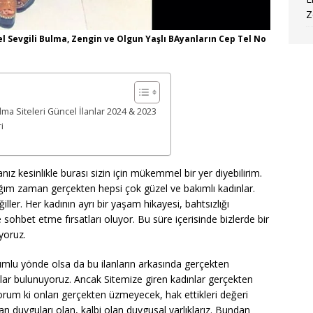
Z
 Sevgili Bulma, Zengin ve Olgun Yaşlı BAyanların Cep Tel No
lma Siteleri Güncel İlanlar 2024 & 2023
i
nız kesinlikle burası sizin için mükemmel bir yer diyebilirim.
ğım zaman gerçekten hepsi çok güzel ve bakımlı kadınlar.
iller. Her kadının ayrı bir yaşam hikayesi, bahtsızlığı
e sohbet etme fırsatları oluyor. Bu süre içerisinde bizlerde bir
yoruz.
umlu yönde olsa da bu ilanların arkasında gerçekten
ılar bulunuyoruz. Ancak Sitemize giren kadınlar gerçekten
orum ki onları gerçekten üzmeyecek, hak ettikleri değeri
nsan duyguları olan, kalbi olan duygusal varlıklarız. Bundan