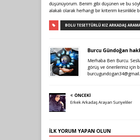
düşünüyorum. Benim gibi düşünen ve bu söyled
alakalı olarak herhangi bir kriterim kesinlikl
BOLU TESETTÜRLÜ KIZ ARKADAŞ ARAM
Burcu Gündoğan hak
Merhaba Ben Burcu. SesliAr
görüş ve önerileriniz için 
burcugundogan34@gmail
ÖNCEKI
Erkek Arkadaş Arayan Suriyeliler
İLK YORUM YAPAN OLUN