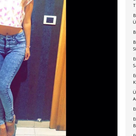
T
B
Ü
B
B
S
E
S
E
K
Ü
A
E
E
B
E