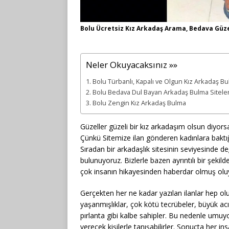
Bolu Ücretsiz Kız Arkadaş Arama, Bedava Güzel
Neler Okuyacaksınız »»
Bolu Türbanlı, Kapalı ve Olgun Kız Arkadaş Bu
Bolu Bedava Dul Bayan Arkadaş Bulma Siteler
Bolu Zengin Kız Arkadaş Bulma
Güzeller güzeli bir kız arkadaşım olsun diyorsa
Çünkü Sitemize ilan gönderen kadınlara baktı
Sıradan bir arkadaşlık sitesinin seviyesinde değ
bulunuyoruz. Bizlerle bazen ayrıntılı bir şekild
çok insanın hikayesinden haberdar olmuş olu
Gerçekten her ne kadar yazılan ilanlar hep ol
yaşanmışlıklar, çok kötü tecrübeler, büyük ac
pırlanta gibi kalbe sahipler. Bu nedenle umuy
verecek kişilerle tanışabilirler. Sonuçta her i