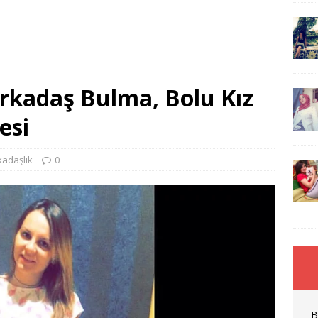
Arkadaş Bulma, Bolu Kız
esi
kadaşlık
0
B