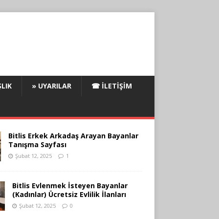
LIK
» UYARILAR
☎ İLETIŞIM
Bitlis Erkek Arkadaş Arayan Bayanlar
Tanışma Sayfası
Şubat 12, 2025
1
Bitlis Evlenmek İsteyen Bayanlar
(Kadınlar) Ücretsiz Evlilik İlanları
Şubat 12, 2025
0