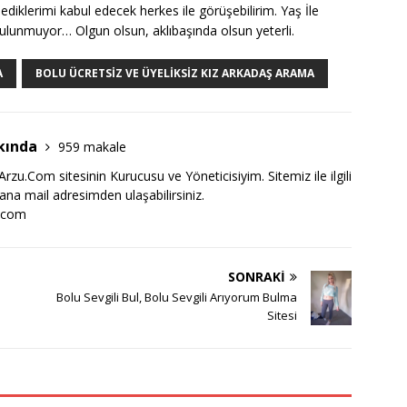
iklerimi kabul edecek herkes ile görüşebilirim. Yaş İle
e bulunmuyor… Olgun olsun, aklıbaşında olsun yeterli.
A
BOLU ÜCRETSIZ VE ÜYELIKSIZ KIZ ARKADAŞ ARAMA
kında
959 makale
zu.Com sitesinin Kurucusu ve Yöneticisiyim. Sitemiz ile ilgili
bana mail adresimden ulaşabilirsiniz.
.com
SONRAKI
Bolu Sevgili Bul, Bolu Sevgili Arıyorum Bulma
Sitesi