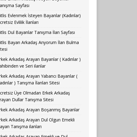
anışma Sayfası
itlis Evlenmek İsteyen Bayanlar (Kadınlar)
cretsiz Evlilik İlanları
itlis Dul Bayanlar Tanışma İlan Sayfası
itlis Bayan Arkadaş Arıyorum İlan Bulma
itesi
rkek Arkadaş Arayan Bayanlar ( Kadınlar )
ahibinden ve Seri ilanlar
rkek Arkadaş Arayan Yabancı Bayanlar (
adınlar ) Tanışma İlanları Sitesi
cretsiz Üye Olmadan Erkek Arkadaş
rayan Dullar Tanışma Sitesi
rkek Arkadaş Arayan Boşanmış Bayanlar
rkek Arkadaş Arayan Dul Olgun Emekli
ayan Tanışma ilanları
rkek Arkadaş Arayan Emekli ve Dul