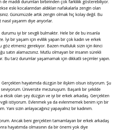
de maddi durumları birbirinden çok farklılık gösterebiliyor.
ekse eski kocalarından aldıkları nafakalarla zengin olan
irsiniz. Günümüzde artık zengin olmak hiç kolay değil. Bu
 nasıl yaşarım diye arıyorlar.
durumu iyi bir sevgili bulmaktır. Hele bir de bu insanla
 İyi bir yaşam için evlilik yapan bir çok kadın ve erkek
öz etmeniz gerekiyor. Bazen mutluluk sizin için ikinci
uğu satın alamazsınız. Mutlu olmayan bir insanın sürekli
ur. Bu tarz durumlar yaşamamak için dikkatli seçimler yapın.
Gerçekten hayatımda düzgün bir ilişkim olsun istiyorum. Şu
seviyorum. Üniversite mezunuyum. Başarılı bir şekilde
da eksik olan şey düzgün ve iyi bir erkek arkadaş. Gerçekten
vgili istiyorum. Evlenmek ya da evlenmemek benim için bir
. Yani sizin anlayacağınız yapayalnız bir kadınım.
yorum. Ancak beni gerçekten tamamlayan bir erkek arkadaş
nra hayatımda olmasının da bir önemi yok diye