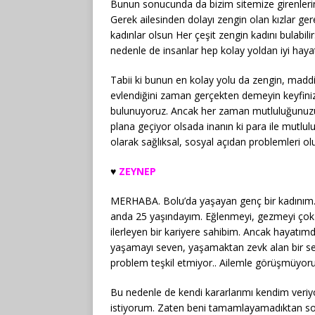
Bunun sonucunda da bizim sitemize girenlerin 
Gerek ailesinden dolayı zengin olan kızlar ger
kadınlar olsun Her çeşit zengin kadını bulabil
nedenle de insanlar hep kolay yoldan iyi hayat
Tabii ki bunun en kolay yolu da zengin, maddi 
evlendiğini zaman gerçekten demeyin keyfinize.
bulunuyoruz. Ancak her zaman mutluluğunuzu g
plana geçiyor olsada inanın ki para ile mutlul
olarak sağlıksal, sosyal açıdan problemleri ol
♥️
ZEYNEP
MERHABA. Bolu’da yaşayan genç bir kadınım. 
anda 25 yaşındayım. Eğlenmeyi, gezmeyi çok 
ilerleyen bir kariyere sahibim. Ancak hayatım
yaşamayı seven, yaşamaktan zevk alan bir se
problem teşkil etmiyor.. Ailemle görüşmüyorum
Bu nedenle de kendi kararlarımı kendim veri
istiyorum. Zaten beni tamamlayamadıktan so