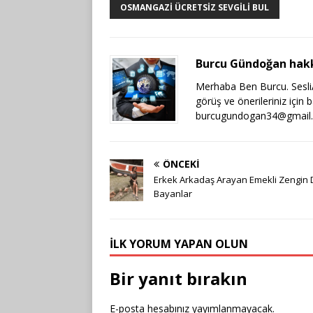
OSMANGAZI ÜCRETSIZ SEVGILI BUL
Burcu Gündoğan hak
Merhaba Ben Burcu. SesliAr
görüş ve önerileriniz için 
burcugundogan34@gmail
ÖNCEKI
Erkek Arkadaş Arayan Emekli Zengin 
Bayanlar
İLK YORUM YAPAN OLUN
Bir yanıt bırakın
E-posta hesabınız yayımlanmayacak.