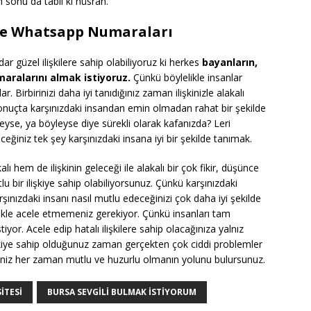
in sonu da tabii ki hüsran.
 ve Whatsapp Numaraları
ar güzel ilişkilere sahip olabiliyoruz ki herkes
bayanların,
aralarını almak istiyoruz.
Çünkü böylelikle insanlar
ar. Birbirinizi daha iyi tanıdığınız zaman ilişkinizle alakalı
onuçta karşınızdaki insandan emin olmadan rahat bir şekilde
se, ya böyleyse diye sürekli olarak kafanızda? Leri
ğiniz tek şey karşınızdaki insana iyi bir şekilde tanımak.
alı hem de ilişkinin geleceği ile alakalı bir çok fikir, düşünce
u bir ilişkiye sahip olabiliyorsunuz. Çünkü karşınızdaki
şınızdaki insanı nasıl mutlu edeceğinizi çok daha iyi şekilde
inlikle acele etmemeniz gerekiyor. Çünkü insanları tam
yor. Acele edip hatalı ilişkilere sahip olacağınıza yalnız
lişkiye sahip olduğunuz zaman gerçekten çok ciddi problemler
rseniz her zaman mutlu ve huzurlu olmanın yolunu bulursunuz.
ITESI
BURSA SEVGILI BULMAK İSTIYORUM