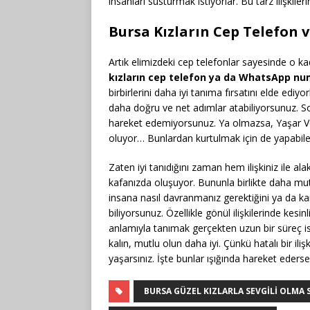
insanları susturmak istiyorlar. Bu tarz ilişkiler
Bursa Kızların Cep Telefon
Artık elimizdeki cep telefonlar sayesinde o kad
kızların cep telefon ya da WhatsApp num
birbirlerini daha iyi tanıma fırsatını elde ediyorl
daha doğru ve net adımlar atabiliyorsunuz. S
hareket edemiyorsunuz. Ya olmazsa, Yaşar Vey
oluyor… Bunlardan kurtulmak için de yapabilece
Zaten iyi tanıdığını zaman hem ilişkiniz ile alak
kafanızda oluşuyor. Bununla birlikte daha mutl
insana nasıl davranmanız gerektiğini ya da kar
biliyorsunuz. Özellikle gönül ilişkilerinde kes
anlamıyla tanımak gerçekten uzun bir süreç isti
kalın, mutlu olun daha iyi. Çünkü hatalı bir i
yaşarsınız. İşte bunlar ışığında hareket ede
BURSA GÜZEL KIZLARLA SEVGILI OLMA S