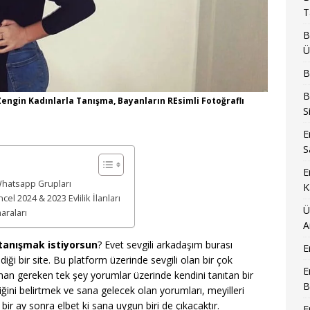
T
B
Ü
B
B
Zengin Kadınlarla Tanışma, Bayanların REsimli Fotoğraflı
S
E
S
E
Whatsapp Grupları
K
l 2024 & 2023 Evlilik İlanları
Ü
araları
A
 tanışmak istiyorsun
? Evet sevgili arkadaşım burası
E
iği bir site. Bu platform üzerinde sevgili olan bir çok
E
pman gereken tek şey yorumlar üzerinde kendini tanıtan bir
B
iğini belirtmek ve sana gelecek olan yorumları, meyilleri
 ay sonra elbet ki sana uygun biri de çıkacaktır.
E