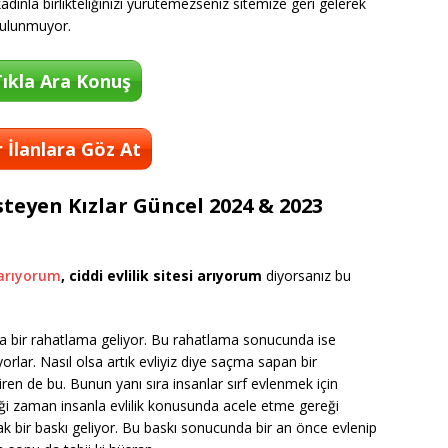
ınla birlikteliğinizi yürütemezseniz sitemize geri gelerek
 bulunmuyor.
ıkla Ara Konuş
 İlanlara Göz At
steyen Kızlar Güncel 2024 & 2023
arıyorum
, ciddi evlilik sitesi arıyorum
diyorsanız bu
lara bir rahatlama geliyor. Bu rahatlama sonucunda ise
orlar. Nasıl olsa artık evliyiz diye saçma sapan bir
tiren de bu. Bunun yanı sıra insanlar sırf evlenmek için
diği zaman insanla evlilik konusunda acele etme gereği
k bir baskı geliyor. Bu baskı sonucunda bir an önce evlenip