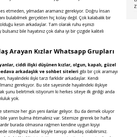
Z
n pes etmeden, yılmadan aramanız gerekiyor. Doğru İnsan
sanı bulabilmek gerçekten hiç kolay değil. Çok kalabalık bir
 olduğu kesin arkadaşlar. Tam olarak ruhu eşinizi
ulsanız bile hayatınız çok daha iyi bir çizgide kaliteli
daş Arayan Kızlar Whatsapp Grupları
nlar, ciddi ilişki düşünen kızlar, olgun, kapalı, güzel
bedava arkadaşlık ve sohbet siteleri
gibi bir çok aramayı
eri, hayalindeki ilişki tarzı farklıdır arkadaşlar. Kendi
lmanız gerekşyor. Bu site sayesinde hayalindeki ilişkiye
cak şunu belirtmek istiyorum ki herkes siteye ilk girdiği anda
nluluk yok.
ve sitemize her gün yeni ilanlar geliyor. Bu da demek oluyor
ile yarın bulma ihtimaliniz var. Sitemize girerek bir hafta
aylardır burada olmasına rağmen kendine uygun kişiyi
 istediğiniz kadar kişiyle tanışıp arkadaş olabilirsiniz.