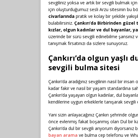
sevgiliniz yoksa ve artık bir sevgili bulmak içi
için oluşturduğumuz sesli Arzu sitesinin bu 
civarlarında
pratik ve kolay bir şekilde yakışı
bulabilirsiniz.
Çankırı’da Birbirinden güzel 
kızlar, olgun kadınlar ve dul bayanlar, y
üzerinde bir sürü sevgili edinebilme şansınız v
tanışmak fırsatınızı da sizlere sunuyoruz.
Çankırı’da olgun yaşlı d
sevgili bulma sitesi
Çankırı’da aradığınız sevgilinin nasıl bir insa
kadar fakir ve nasıl bir yaşam standardına s
Çankırı’da yaşayan olgun kadınlar, dul bayanla
kendilerine uygun erkeklerle tanışarak sevgili 
Yani sizin anlayacağınız Çankırı şehrinde olgun 
önce evlenmiş fakat boşanmış olan Dul bir kad
Çankırı’da dul bir sevgili arıyorum diyorsanız
bayan arama
ve bulma cep telefonu ve Wh