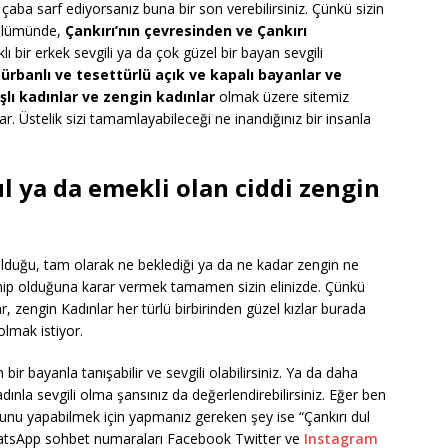
n çaba sarf ediyorsanız buna bir son verebilirsiniz. Çünkü sizin
bölümünde,
Çankırı’nın çevresinden ve Çankırı
klı bir erkek sevgili ya da çok güzel bir bayan sevgili
türbanlı ve tesettürlü açık ve kapalı bayanlar ve
aşlı kadınlar ve zengin kadınlar
olmak üzere sitemiz
ar. Üstelik sizi tamamlayabileceği ne inandığınız bir insanla
ul ya da emekli olan ciddi zengin
n olduğu, tam olarak ne beklediği ya da ne kadar zengin ne
ahip olduğuna karar vermek tamamen sizin elinizde. Çünkü
r, zengin Kadınlar her türlü birbirinden güzel kızlar burada
olmak istiyor.
bir bayanla tanışabilir ve sevgili olabilirsiniz. Ya da daha
ınla sevgili olma şansınız da değerlendirebilirsiniz. Eğer ben
 bunu yapabilmek için yapmanız gereken şey ise “Çankırı dul
atsApp sohbet numaraları Facebook Twitter ve
Instagram