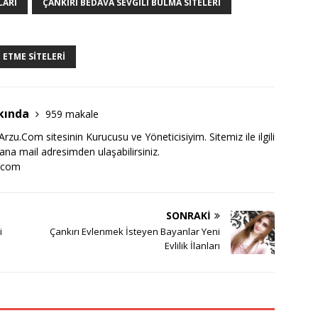
LARI
ÇANKIRI BEDAVA SEVGILI BULMA SITELERI
 ETME SITELERI
kında
959 makale
zu.Com sitesinin Kurucusu ve Yöneticisiyim. Sitemiz ile ilgili
bana mail adresimden ulaşabilirsiniz.
.com
SONRAKI
i
Çankırı Evlenmek İsteyen Bayanlar Yeni
Evlilik İlanları