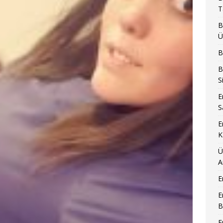
T
B
Ü
B
B
S
E
S
E
K
Ü
A
E
E
B
E