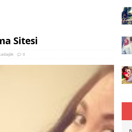
ma Sitesi
kadaşlık
0
B