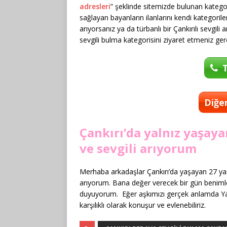
adresleri
” şeklinde sitemizde bulunan kategori
sağlayan bayanların ilanlarını kendi kategorile
arıyorsanız ya da türbanlı bir Çankırılı sevgil
sevgili bulma kategorisini ziyaret etmeniz ger
T
Diğer
Çankırı’da yalnız yaşaya
ve sevgili arıyorum
Merhaba arkadaşlar Çankırı’da yaşayan 27 yaşı
arıyorum. Bana değer verecek bir gün benimle de
duyuyorum. Eğer aşkımızı gerçek anlamda Yaş
karşılıklı olarak konuşur ve evlenebiliriz.