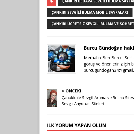
ÇANKIRI BEDAVA SEVGILI BULMA SAYFA
ÇANKIRI SEVGILI BULMA MOBIL SAYFALARI
ÇANKIRI ÜCRETSIZ SEVGILI BULMA VE SOHBET
Burcu Gündoğan hak
Merhaba Ben Burcu. SesliAr
görüş ve önerileriniz için 
burcugundogan34@gmail
ÖNCEKI
Çanakkale Sevgili Arama ve Bulma Sites
Sevgili Arıyorum Siteleri
İLK YORUM YAPAN OLUN