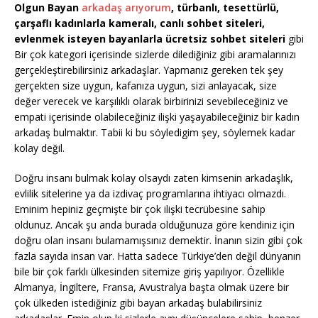
Olgun Bayan
arkadaş arıyorum
, türbanlı, tesettürlü,
çarşaflı kadınlarla kameralı, canlı sohbet siteleri,
evlenmek isteyen bayanlarla ücretsiz sohbet siteleri
gibi
Bir çok kategori içerisinde sizlerde dilediğiniz gibi aramalarınızı
gerçekleştirebilirsiniz arkadaşlar. Yapmanız gereken tek şey
gerçekten size uygun, kafanıza uygun, sizi anlayacak, size
değer verecek ve karşılıklı olarak birbirinizi sevebileceğiniz ve
empati içerisinde olabileceğiniz ilişki yaşayabileceğiniz bir kadın
arkadaş bulmaktır. Tabii ki bu söyledigim şey, söylemek kadar
kolay değil.
Doğru insanı bulmak kolay olsaydı zaten kimsenin arkadaşlık,
evlilik sitelerine ya da izdivaç programlarına ihtiyacı olmazdı.
Eminim hepiniz geçmişte bir çok ilişki tecrübesine sahip
oldunuz. Ancak şu anda burada olduğunuza göre kendiniz için
doğru olan insanı bulamamışsınız demektir. İnanın sizin gibi çok
fazla sayıda insan var. Hatta sadece Türkiye’den değil dünyanın
bile bir çok farklı ülkesinden sitemize giriş yapılıyor. Özellikle
Almanya, İngiltere, Fransa, Avustralya başta olmak üzere bir
çok ülkeden istediğiniz gibi bayan arkadaş bulabilirsiniz