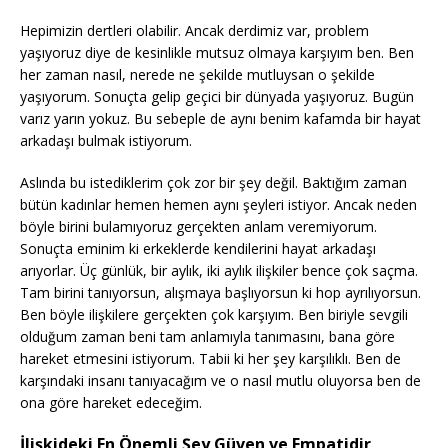
Hepimizin dertleri olabilir. Ancak derdimiz var, problem
yaşıyoruz diye de kesinlikle mutsuz olmaya karşıyım ben. Ben
her zaman nasıl, nerede ne şekilde mutluysan o şekilde
yaşıyorum. Sonuçta gelip geçici bir dünyada yaşıyoruz. Bugün
varız yarın yokuz. Bu sebeple de aynı benim kafamda bir hayat
arkadaşı bulmak istiyorum.
Aslında bu istediklerim çok zor bir şey değil. Baktığım zaman
bütün kadınlar hemen hemen aynı şeyleri istiyor. Ancak neden
böyle birini bulamıyoruz gerçekten anlam veremiyorum.
Sonuçta eminim ki erkeklerde kendilerini hayat arkadaşı
arıyorlar. Üç günlük, bir aylık, iki aylık ilişkiler bence çok saçma.
Tam birini tanıyorsun, alışmaya başlıyorsun ki hop ayrılıyorsun.
Ben böyle ilişkilere gerçekten çok karşıyım. Ben biriyle sevgili
olduğum zaman beni tam anlamıyla tanımasını, bana göre
hareket etmesini istiyorum. Tabii ki her şey karşılıklı. Ben de
karşındaki insanı tanıyacağım ve o nasıl mutlu oluyorsa ben de
ona göre hareket edeceğim.
İlişkideki En Önemli Şey Güven ve Empatidir