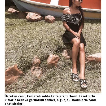
Ücretsiz canlı, kameralı sohbet siteleri, türbanlı, tesettürlü
kızlarla bedava görüntülü sohbet, olgun, dul kadınlarla canlı
chat siteleri