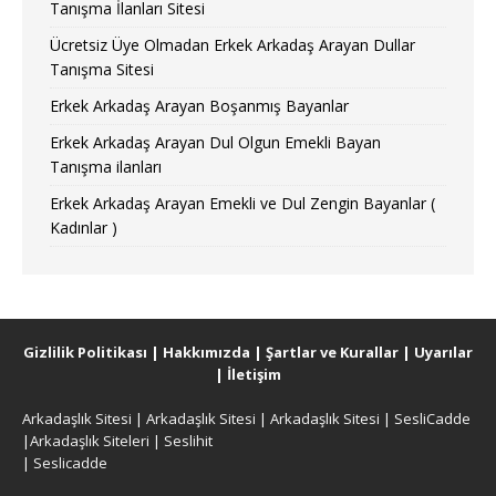
Tanışma İlanları Sitesi
Ücretsiz Üye Olmadan Erkek Arkadaş Arayan Dullar
Tanışma Sitesi
Erkek Arkadaş Arayan Boşanmış Bayanlar
Erkek Arkadaş Arayan Dul Olgun Emekli Bayan
Tanışma ilanları
Erkek Arkadaş Arayan Emekli ve Dul Zengin Bayanlar (
Kadınlar )
Gizlilik Politikası
|
Hakkımızda
|
Şartlar ve Kurallar
|
Uyarılar
|
İletişim
Arkadaşlık Sitesi
|
Arkadaşlık Sitesi
|
Arkadaşlık Sitesi
|
SesliCadde
|
Arkadaşlık Siteleri
|
Seslihit
|
Seslicadde