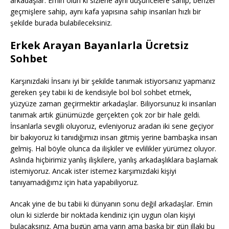
arkadaşlar. Emin olun ki sizlerle aynı düşüncelere sahip, benzer
geçmişlere sahip, aynı kafa yapısına sahip insanları hızlı bir
şekilde burada bulabileceksiniz.
Erkek Arayan Bayanlarla Ücretsiz
Sohbet
Karşınızdaki İnsanı iyi bir şekilde tanımak istiyorsanız yapmanız
gereken şey tabii ki de kendisiyle bol bol sohbet etmek,
yüzyüze zaman geçirmektir arkadaşlar. Biliyorsunuz ki insanları
tanımak artık günümüzde gerçekten çok zor bir hale geldi.
İnsanlarla sevgili oluyoruz, evleniyoruz aradan iki sene geçiyor
bir bakıyoruz ki tanıdığımızı insan gitmiş yerine bambaşka insan
gelmiş. Hal böyle olunca da ilişkiler ve evlilikler yürümez oluyor.
Aslında hiçbirimiz yanlış ilişkilere, yanlış arkadaşlıklara başlamak
istemiyoruz. Ancak ister istemez karşımızdaki kişiyi
tanıyamadığımz için hata yapabiliyoruz.
Ancak yine de bu tabii ki dünyanın sonu değil arkadaşlar. Emin
olun ki sizlerde bir noktada kendiniz için uygun olan kişiyi
bulacaksınız. Ama bugün ama yarın ama başka bir gün illaki bu