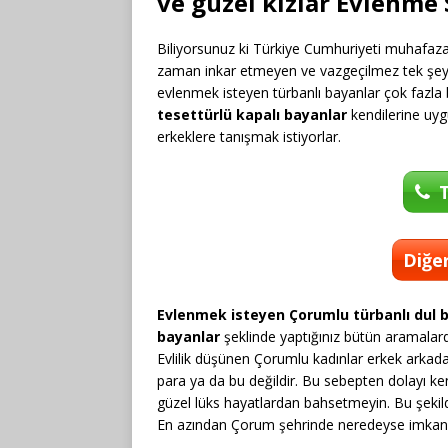
ve güzel kızlar Evlenme 
Biliyorsunuz ki Türkiye Cumhuriyeti muhafazak
zaman inkar etmeyen ve vazgeçilmez tek şeyi 
evlenmek isteyen türbanlı bayanlar çok fazla 
tesettürlü kapalı bayanlar
kendilerine uyg
erkeklere tanışmak istiyorlar.
T
Diğer
Evlenmek isteyen Çorumlu türbanlı dul 
bayanlar
şeklinde yaptığınız bütün aramalard
Evlilik düşünen Çorumlu kadınlar erkek arkada
para ya da bu değildir. Bu sebepten dolayı k
güzel lüks hayatlardan bahsetmeyin. Bu şekil
En azından Çorum şehrinde neredeyse imkansı