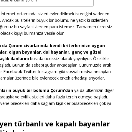
enecek erkek arıyorum
r.İnternet ortamında sizleri evlendirilmek istediğini vadeden
niz. Ancak bu sitelerin büyük bir bölümü ne yazık ki sizlerden
nduğumuz bu sayfa sizlerden para istemez. Tamamen ücretsiz
 olacak kişiyi bulmanıza vesile olur.
da Çorum civarlarında kendi kriterlerinize uygun
lar, olgun bayanlar, dul bayanlar, genç ve güzel
aşlık ilanlarını
burada ücretsiz olarak yayınlıyor. Özellikle
aşladı. Bunun da sebebi şudur arkadaşlar. Günümüzde artık
anlar Facebook Twitter Instagram gibi sosyal medya hesapları
amalar üzerinde bile evlenecek erkek arkadaşı arıyorlar.
ların büyük bir bölümü Çorum’dan
ya da ülkemizin diğer
adaşlık ve evlilik siteleri daha fazla tercih etmeye başladı.
ene bilecekleri daha sağlam kişilikler bulabilecekleri çok iyi
en türbanlı ve kapalı bayanlar