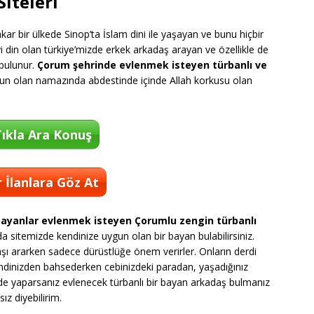
Siteleri
ar bir ülkede Sinop’ta İslam dini ile yaşayan ve bunu hiçbir
din olan türkiye’mizde erkek arkadaş arayan ve özellikle de
bulunur.
Çorum şehrinde evlenmek isteyen türbanlı ve
un olan namazında abdestinde içinde Allah korkusu olan
ıkla Ara Konuş
 İlanlara Göz At
bayanlar evlenmek isteyen Çorumlu zengin türbanlı
a sitemizde kendinize uygun olan bir bayan bulabilirsiniz.
şı ararken sadece dürüstlüğe önem verirler. Onların derdi
endinizden bahsederken cebinizdeki paradan, yaşadığınız
de yaparsanız evlenecek türbanlı bir bayan arkadaş bulmanız
z diyebilirim.