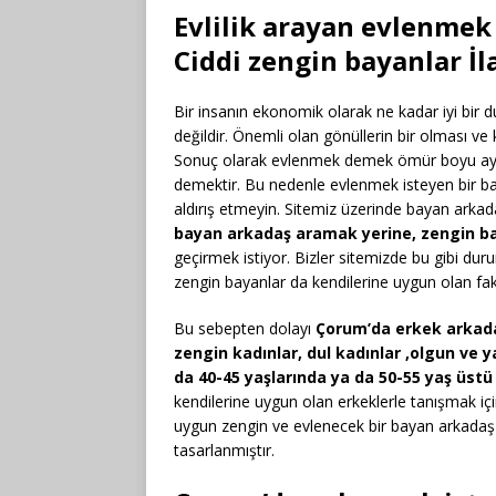
Evlilik arayan evlenmek
Ciddi zengin bayanlar İla
Bir insanın ekonomik olarak ne kadar iyi bir
değildir. Önemli olan gönüllerin bir olması ve k
Sonuç olarak evlenmek demek ömür boyu aynı
demektir. Bu nedenle evlenmek isteyen bir b
aldırış etmeyin. Sitemiz üzerinde bayan arka
bayan arkadaş aramak yerine, zengin ba
geçirmek istiyor. Bizler sitemizde bu gibi du
zengin bayanlar da kendilerine uygun olan faki
Bu sebepten dolayı
Çorum’da erkek arkada
zengin kadınlar, dul kadınlar ,olgun ve ya
da 40-45 yaşlarında ya da 50-55 yaş üst
kendilerine uygun olan erkeklerle tanışmak için
uygun zengin ve evlenecek bir bayan arkadaş 
tasarlanmıştır.