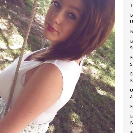
T
B
Ü
B
B
S
E
S
E
K
Ü
A
E
E
B
E