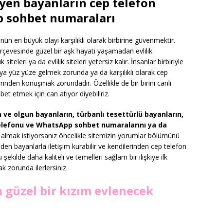
yen bayanların cep telefon
 sohbet numaraları
n en büyük olayı karşılıklı olarak birbirine güvenmektir.
çevesinde güzel bir aşk hayatı yaşamadan evlilik
eleri ya da evlilik siteleri yetersiz kalır. İnsanlar birbiriyle
n ya yüz yüze gelmek zorunda ya da karşılıklı olarak cep
nden konuşmak zorundadır. Özellikle de bir birini canlı
t etmek için can atıyor diyebiliriz.
ve olgun bayanların, türbanlı tesettürlü bayanların,
 telefonu ve WhatsApp sohbet numaralarını ya da
almak istiyorsanız öncelikle sitemizin yorumlar bölümünü
en bayanlarla iletişim kurabilir ve kendilerinden cep telefon
 şekilde daha kaliteli ve temelleri sağlam bir ilişkiye ilk
k zorunda ilerlersiniz.
 güzel bir kızım evlenecek