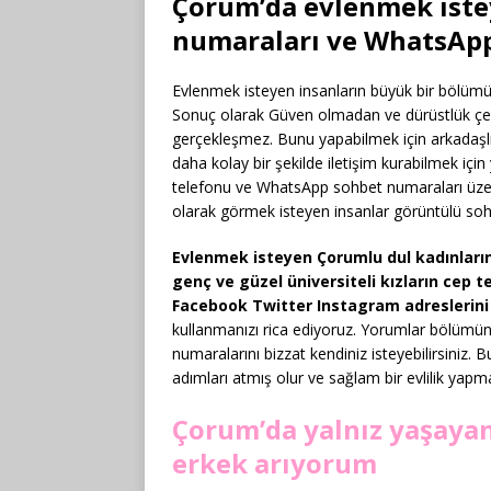
Çorum’da evlenmek iste
numaraları ve WhatsApp
Evlenmek isteyen insanların büyük bir bölümünü
Sonuç olarak Güven olmadan ve dürüstlük çer
gerçekleşmez. Bunu yapabilmek için arkadaşlık sit
daha kolay bir şekilde iletişim kurabilmek içi
telefonu ve WhatsApp sohbet numaraları üzeri
olarak görmek isteyen insanlar görüntülü sohbe
Evlenmek isteyen Çorumlu dul kadınların 
genç ve güzel üniversiteli kızların cep
Facebook Twitter Instagram adreslerini
kullanmanızı rica ediyoruz. Yorumlar bölümünd
numaralarını bizzat kendiniz isteyebilirsiniz. Bu
adımları atmış olur ve sağlam bir evlilik yapma
Çorum’da yalnız yaşayan
erkek arıyorum