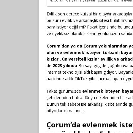
Çorum’da yalnız yaşayan güzel bir kızım evl
Evlilik son derece kutsal bir olaydır arkadaşla
bir sürü evlilik ve arkadaşlık sitesi bulabilirsi
para istiyor değil mi? Fakat içerisinde bulu
ve üyelik siz olarak sizlerin gönlünüzün sahibi
Çorum’dan ya da Çorum yakınlarından ya 
olan ve evlenmek isteyen türbanlı bayan
kızlar , üniversiteli kızlar evlilik ve arkad
de
2023 yılında
Bu sayı gitgide çoğalmaya b
internet teknolojisi aldı başını gidiyor. Bay
haricinde artık TikTok gibi saçma sapan uygul
Fakat günümüzde
evlenmek isteyen bayan
şehirlerinden hatta dünya ülkelerinden bile ark
Bunun tek sebebi ise arkadaşlık sitelerinde güv
biliyorlar olmalarıdır.
Çorum’da evlenmek istey