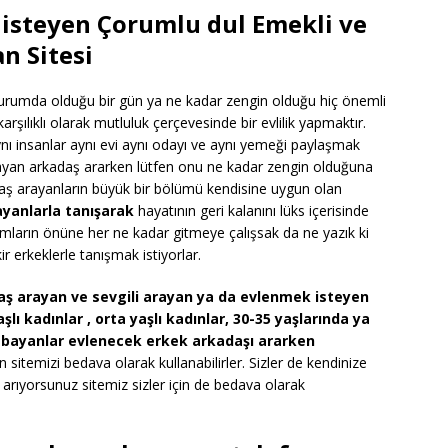
 isteyen Çorumlu dul Emekli ve
n Sitesi
 durumda olduğu bir gün ya ne kadar zengin olduğu hiç önemli
arşılıklı olarak mutluluk çerçevesinde bir evlilik yapmaktır.
 insanlar aynı evi aynı odayı ve aynı yemeği paylaşmak
ayan arkadaş ararken lütfen onu ne kadar zengin olduğuna
daş arayanların büyük bir bölümü kendisine uygun olan
yanlarla tanışarak
hayatının geri kalanını lüks içerisinde
rumların önüne her ne kadar gitmeye çalışsak da ne yazık ki
r erkeklerle tanışmak istiyorlar.
ş arayan ve sevgili arayan ya da evlenmek isteyen
şlı kadınlar , orta yaşlı kadınlar, 30-35 yaşlarında ya
ü bayanlar evlenecek erkek arkadaşı ararken
 sitemizi bedava olarak kullanabilirler. Sizler de kendinize
arıyorsunuz sitemiz sizler için de bedava olarak