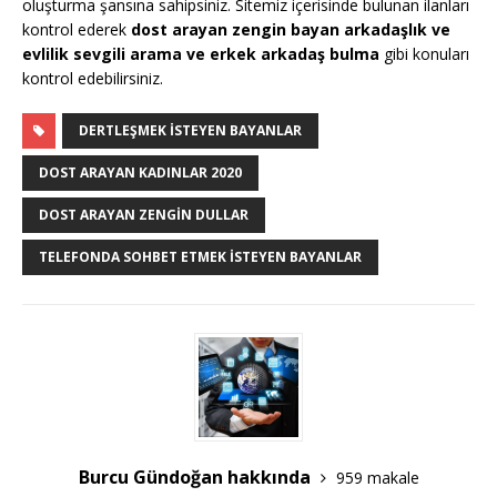
oluşturma şansına sahipsiniz. Sitemiz içerisinde bulunan ilanları
kontrol ederek
dost arayan zengin bayan arkadaşlık ve
evlilik sevgili arama ve erkek arkadaş bulma
gibi konuları
kontrol edebilirsiniz.
DERTLEŞMEK İSTEYEN BAYANLAR
DOST ARAYAN KADINLAR 2020
DOST ARAYAN ZENGIN DULLAR
TELEFONDA SOHBET ETMEK İSTEYEN BAYANLAR
Burcu Gündoğan hakkında
959 makale