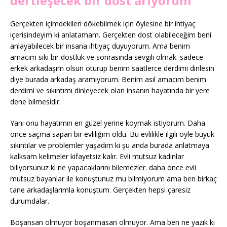
dertleşecek bir dost arıyorum
Gerçekten içimdekileri dökebilmek için öylesine bir ihtiyaç
içerisindeyim ki anlatamam. Gerçekten dost olabileceğim beni
anlayabilecek bir insana ihtiyaç duyuyorum. Ama benim
amacım sıkı bir dostluk ve sonrasında sevgili olmak. sadece
erkek arkadaşım olsun oturup benim saatlerce derdimi dinlesin
diye burada arkadaş aramıyorum. Benim asıl amacım benim
derdimi ve sıkıntımı dinleyecek olan insanın hayatında bir yere
dene bilmesidir.
Yani onu hayatımın en güzel yerine koymak istiyorum. Daha
önce saçma sapan bir evliliğim oldu. Bu evlilikle ilgili öyle büyük
sıkıntılar ve problemler yaşadım ki şu anda burada anlatmaya
kalksam kelimeler kifayetsiz kalır. Evli mutsuz kadınlar
biliyorsunuz ki ne yapacaklarını bilemezler. daha önce evli
mutsuz bayanlar ile konuştunuz mu bilmiyorum ama ben birkaç
tane arkadaşlarımla konuştum. Gerçekten hepsi çaresiz
durumdalar.
Boşansan olmuyor boşanmasan olmuyor. Ama ben ne yazık ki