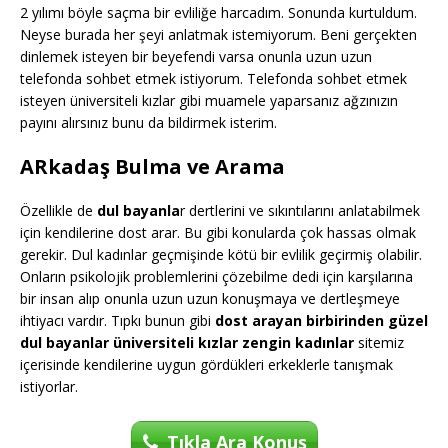
2 yılımı böyle saçma bir evliliğe harcadım. Sonunda kurtuldum.
Neyse burada her şeyi anlatmak istemiyorum. Beni gerçekten
dinlemek isteyen bir beyefendi varsa onunla uzun uzun
telefonda sohbet etmek istiyorum. Telefonda sohbet etmek
isteyen üniversiteli kızlar gibi muamele yaparsanız ağzınızın
payını alırsınız bunu da bildirmek isterim.
ARkadaş Bulma ve Arama
Özellikle de
dul bayanla
r dertlerini ve sıkıntılarını anlatabilmek
için kendilerine dost arar. Bu gibi konularda çok hassas olmak
gerekir. Dul kadınlar geçmişinde kötü bir evlilik geçirmiş olabilir.
Onların psikolojik problemlerini çözebilme dedi için karşılarına
bir insan alıp onunla uzun uzun konuşmaya ve dertleşmeye
ihtiyacı vardır. Tıpkı bunun gibi
dost arayan birbirinden güzel
dul bayanlar üniversiteli kızlar zengin kadınlar
sitemiz
içerisinde kendilerine uygun gördükleri erkeklerle tanışmak
istiyorlar.
Tıkla Ara Konuş