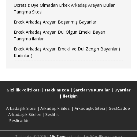
Ücretsiz Üye Olmadan Erkek Arkadaş Arayan Dullar
Tanışma Sitesi
Erkek Arkadaş Arayan Boşanmış Bayanlar
Erkek Arkadaş Arayan Dul Olgun Emekli Bayan
Tanışma ilanları
Erkek Arkadaş Arayan Emekli ve Dul Zengin Bayanlar (
Kadınlar )
Gizlilik Politikası
|
Hakkımızda
|
Şartlar ve Kurallar
|
Uyarılar
|
İletişim
Arkadaşlık Sitesi
|
Arkadaşlık Sitesi
|
Arkadaşlık Sitesi
|
SesliCadde
|
Arkadaşlık Siteleri
|
Seslihit
|
Seslicadde
Telif hakkı © 2026 |
MH Themes
tarafından WordPress teması