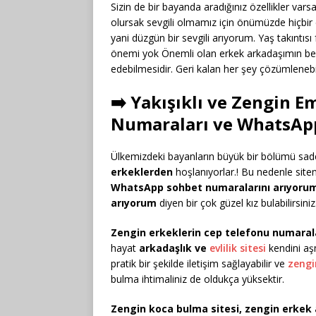
Sizin de bir bayanda aradığınız özellikler var
olursak sevgili olmamız için önümüzde hiçbi
yani düzgün bir sevgili arıyorum. Yaş takıntıs
önemi yok Önemli olan erkek arkadaşımın be
edebilmesidir. Geri kalan her şey çözümlenebil
➡️ Yakışıklı ve Zengin E
Numaraları ve WhatsApp
Ülkemizdeki bayanların büyük bir bölümü sa
erkeklerden
hoşlanıyorlar.! Bu nedenle site
WhatsApp sohbet numaralarını arıyoru
arıyorum
diyen bir çok güzel kız bulabilirsiniz
Zengin erkeklerin cep telefonu numaral
hayat
arkadaşlık ve
evlilik sitesi
kendini aşm
pratik bir şekilde iletişim sağlayabilir ve
zengi
bulma ihtimaliniz de oldukça yüksektir.
Zengin koca bulma sitesi, zengin erkek 