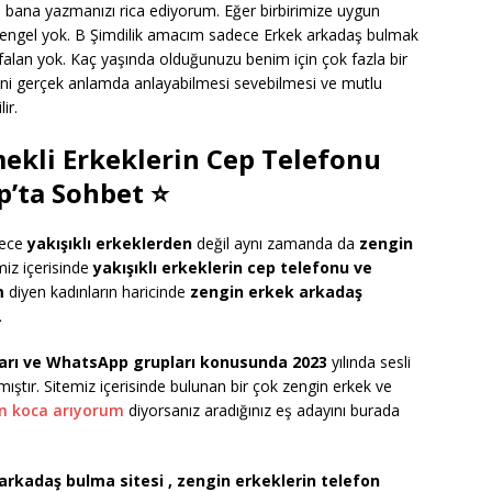
sa bana yazmanızı rica ediyorum. Eğer birbirimize uygun
r engel yok. B Şimdilik amacım sadece Erkek arkadaş bulmak
ı falan yok. Kaç yaşında olduğunuzu benim için çok fazla bir
ni gerçek anlamda anlayabilmesi sevebilmesi ve mutlu
ir.
mekli Erkeklerin Cep Telefonu
’ta Sohbet ⭐
dece
yakışıklı erkeklerden
değil aynı zamanda da
zengin
miz içerisinde
yakışıklı erkeklerin cep telefonu ve
m
diyen kadınların haricinde
zengin erkek arkadaş
.
arı ve WhatsApp grupları konusunda 2023
yılında sesli
ıştır. Sitemiz içerisinde bulunan bir çok zengin erkek ve
n koca arıyorum
diyorsanız aradığınız eş adayını burada
arkadaş bulma sitesi , zengin erkeklerin telefon