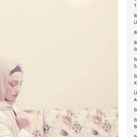
T
B
Ü
B
B
S
E
S
E
K
Ü
A
E
E
B
E