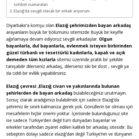
sohbet numaraları
Elazığ’da sevgili olacak bir erkek arıyorum
Diyarbakır’a komşu olan
Elazığ şehrimizden bayan arkadaş
arayanların büyük bir bölümünü sitemizde Büyük bir keyifle
ağırlamaya devam ediyoruz sevgili arkadaşlar.
Olgun
bayanlarla, dul bayanlarla, evlenmek isteyen birbirinden
güzel türbanlı ve tesettürlü kadınlarla, kapalı ve açık
demeden tüm kızlarla
sitemiz üzerinde pratik bir şekilde
tanışabilir dilerseniz arkadaş, dilerseniz sıkı bir dost , sevgili ya
da ciddi bir evlilik yapabilirsiniz.
Elazığ çevresi ,Elazığ civarı ve yakınlarında bulunan
şehirlerden de bayan arkadaş
bulabileceğinizi unutmayın.
Sonuç olarak aradığımızı bulabilmek için sadece Elazığ’da
şehrimiz ile sınırlı kalmanıza gerek yok. Gönüllerin bir olması için
mesafelerin hiçbir önemi yoktur. İçerisinde bulunduğunuz site
ise sadece Türkiye’den değil tüm dünyadan bayanlar ve
erkekler tarafından ziyaret edilen kaliteli bir arkadaş sitesidir. Bu
sebepten dolayı sadece elazığ’dan değil Türkiye’nin ve dünyanın