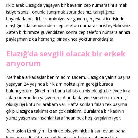
İlk olarak Elazığ’da yaşayan bir bayanın cep numarasını almak
istiyorsanız , onunla tanışmak zorundasınız. tanıştığınız
bayanlarla belirli bir samimiyet ve güven çerçevesi içerisinde
ulaştığınızda kendisinden cep telefon numarasını isteyebilirsiniz.
Zaten birbirimize güvendikten sonra cep telefon numaralarınızı
paylaşmanız da herhangi bir sakınca yoktur arkadaşlar.
Elazığ’da sevgili olacak bir erkek
arıyorum
Merhaba arkadaşlar benim adım Didem. Elazığ’da yalnız başına
yaşayan 24 yaşında bir kızım nokta işim gereği burada
bulunuyorum. Şirketimin bana tahsis etmiş olduğu bir evde kira
falan ödemeden yaşıyorum. Altında da yine şirketimin vermiş
olduğu iyi kötü bir arabam var. Hafta sonları falan tek başıma
çıkıp Elazığ’da takılmaktan çok sıkıldım. Buralarda bir kadının
yalnız yaşaması insanlar tarafından pek hoş karşılanmıyor.
Ben aslen izmirliyim. İzmir’de olsaydı hiçbir insan evladı bana
karışamaz. Fakat ne yazık ki buralarda komşularımız bile