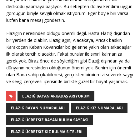
dedikodu yapmaya başlıyor. Bu sebepten dolayı kendimi uygun
gördüğün biriyle sevgili olmak istiyorum. Eğer böyle biri varsa
lütfen bana mesaj göndersin.
Elazığ’ın neresinden olduğu önemli değil. Hatta Elazığ dışından
bir yerden de olabilir. Elazığ ağın, Alacakaya, Arıcak baskin
Karakoçan Keban Kovancılar bölgelerine yakın olan arkadaşlar
ilk olarak tercih olacaktır. Fakat buralar ile sınırlı kalmanıza
gerek yok. Biraz önce de söylediğim gibi Elazığ dışından ya da
dünyanın neresinden olduğunun önemi yok. Benim için önemli
olan Bana sahip çıkabilmesi, gerçekten birbirimizi severek saygı
ve sevgi çerçevesi içerisinde birlikte güzel bir hayat yaşamak.
ELAZIĞ BAYAN ARKADAŞ ARIYORUM
ELAZIĞ BAYAN NUMARALARI
ELAZIĞ KIZ NUMARALARI
ELAZIĞ ÜCRETSIZ BAYAN BULMA SAYFASI
ELAZIĞ ÜCRETSIZ KIZ BULMA SITELERI