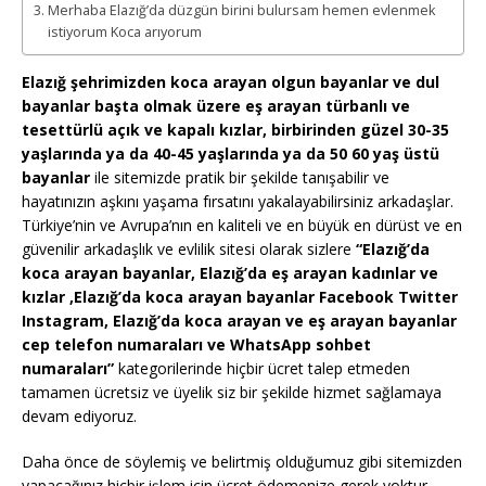
Merhaba Elazığ’da düzgün birini bulursam hemen evlenmek
istiyorum Koca arıyorum
Elazığ şehrimizden koca arayan olgun bayanlar ve dul
bayanlar başta olmak üzere eş arayan türbanlı ve
tesettürlü açık ve kapalı kızlar, birbirinden güzel 30-35
yaşlarında ya da 40-45 yaşlarında ya da 50 60 yaş üstü
bayanlar
ile sitemizde pratik bir şekilde tanışabilir ve
hayatınızın aşkını yaşama fırsatını yakalayabilirsiniz arkadaşlar.
Türkiye’nin ve Avrupa’nın en kaliteli ve en büyük en dürüst ve en
güvenilir arkadaşlık ve evlilik sitesi olarak sizlere
“Elazığ’da
koca arayan bayanlar, Elazığ’da eş arayan kadınlar ve
kızlar ,Elazığ’da koca arayan bayanlar Facebook Twitter
Instagram, Elazığ’da koca arayan ve eş arayan bayanlar
cep telefon numaraları ve WhatsApp sohbet
numaraları”
kategorilerinde hiçbir ücret talep etmeden
tamamen ücretsiz ve üyelik siz bir şekilde hizmet sağlamaya
devam ediyoruz.
Daha önce de söylemiş ve belirtmiş olduğumuz gibi sitemizden
yapacağınız hiçbir işlem için ücret ödemenize gerek yoktur.