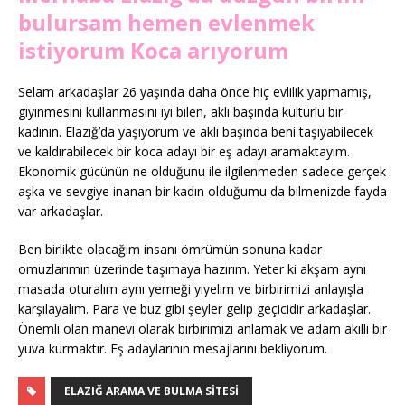
bulursam hemen evlenmek
istiyorum Koca arıyorum
Selam arkadaşlar 26 yaşında daha önce hiç evlilik yapmamış,
giyinmesini kullanmasını iyi bilen, aklı başında kültürlü bir
kadının. Elazığ’da yaşıyorum ve aklı başında beni taşıyabilecek
ve kaldırabilecek bir koca adayı bir eş adayı aramaktayım.
Ekonomik gücünün ne olduğunu ile ilgilenmeden sadece gerçek
aşka ve sevgiye inanan bir kadın olduğumu da bilmenizde fayda
var arkadaşlar.
Ben birlikte olacağım insanı ömrümün sonuna kadar
omuzlarımın üzerinde taşımaya hazırım. Yeter ki akşam aynı
masada oturalım aynı yemeği yiyelim ve birbirimizi anlayışla
karşılayalım. Para ve buz gibi şeyler gelip geçicidir arkadaşlar.
Önemli olan manevi olarak birbirimizi anlamak ve adam akıllı bir
yuva kurmaktır. Eş adaylarının mesajlarını bekliyorum.
ELAZIĞ ARAMA VE BULMA SITESI