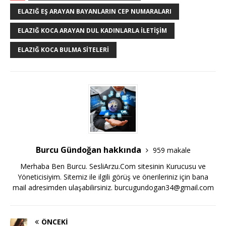
ELAZIĞ EŞ ARAYAN BAYANLARIN CEP NUMARALARI
ELAZIĞ KOCA ARAYAN DUL KADINLARLA ILETIŞIM
ELAZIĞ KOCA BULMA SITELERI
Burcu Gündoğan hakkında
959 makale
Merhaba Ben Burcu. SesliArzu.Com sitesinin Kurucusu ve
Yöneticisiyim. Sitemiz ile ilgili görüş ve önerileriniz için bana
mail adresimden ulaşabilirsiniz.
burcugundogan34@gmail.com
ÖNCEKI