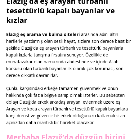
Elazığ’da eş arayan türbanlı
tesettürlü kapalı bayanlar ve
kızlar
Elazığ eş arama ve bulma siteleri
arasında adını altın
harflerle yazdırmış olan sesli hayat, sizlere son derece basit bir
şekilde Elazığ’da eş arayan türbanlı ve tesettürlü bayanlarla
kapalı kızlarla tanışma fırsatını sunuyor. Özellikle de
muhafazakar olan namazında abdestinde ve içinde Allah
korkusu olan türbanlı bayanlar ilk olarak çok korumacı, son
derece dikkatli davranırlar.
Çünkü karşısındaki erkeğe tamamen güvenmek ve onun
hakkında çok fazla bilgiye sahip olmak isterler. Bu sebepten
dolayı Elazığ’da erkek arkadaş arayan, evlenmek üzere eş
Arayan ve koca arayan türbanlı ve tesettürlü kapalı bayanlara
karşı dürüst ve güvenilir bir erkek olduğunuzu katlamalı sizin
açınızdan daha mantıklı bir hareket olacaktır.
Merhaba Elazığ’da düzgün birini