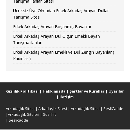
Tanışma İlanları Sitesi
Ücretsiz Üye Olmadan Erkek Arkadaş Arayan Dullar
Tanışma Sitesi
Erkek Arkadaş Arayan Boşanmış Bayanlar
Erkek Arkadaş Arayan Dul Olgun Emekli Bayan
Tanışma ilanları
Erkek Arkadaş Arayan Emekli ve Dul Zengin Bayanlar (
Kadınlar )
Gizlilik Politikası
|
Hakkımızda
|
Şartlar ve Kurallar
|
Uyarılar
|
İletişim
Arkadaşlık Sitesi
|
Arkadaşlık Sitesi
|
Arkadaşlık Sitesi
|
SesliCadde
|
Arkadaşlık Siteleri
|
Seslihit
|
Seslicadde