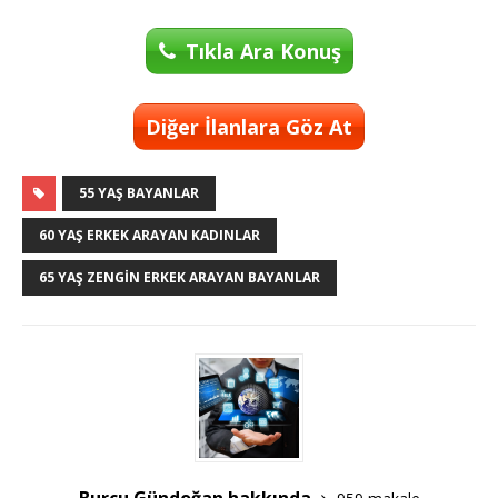
Tıkla Ara Konuş
Diğer İlanlara Göz At
55 YAŞ BAYANLAR
60 YAŞ ERKEK ARAYAN KADINLAR
65 YAŞ ZENGIN ERKEK ARAYAN BAYANLAR