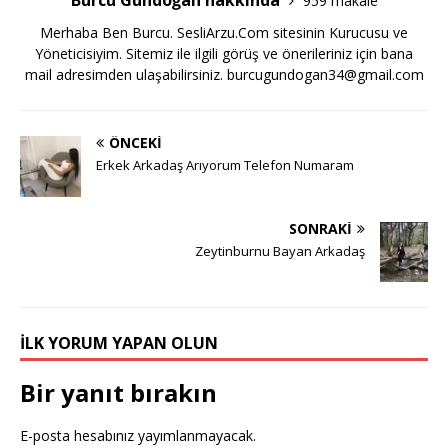
Burcu Gündoğan hakkında
959 makale
Merhaba Ben Burcu. SesliArzu.Com sitesinin Kurucusu ve
Yöneticisiyim. Sitemiz ile ilgili görüş ve önerileriniz için bana
mail adresimden ulaşabilirsiniz.
burcugundogan34@gmail.com
ÖNCEKI
Erkek Arkadaş Arıyorum Telefon Numaram
SONRAKI
Zeytinburnu Bayan Arkadaş
İLK YORUM YAPAN OLUN
Bir yanıt bırakın
E-posta hesabınız yayımlanmayacak.