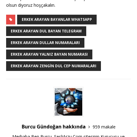
olsun diyoruz hoşçakalın.
ERKEK ARAYAN BAYANLAR WHATSAPP
ERKEK ARAYAN DUL BAYAN TELEGRAM
ERKEK ARAYAN DULLAR NUMARALARI
ERKEK ARAYAN YALNIZ BAYAN NUMARASI
ERKEK ARAYAN ZENGIN DUL CEP NUMARALARI
Burcu Gündoğan hakkında
959 makale
Merhaba Ben Burcu. SesliArzu.Com sitesinin Kurucusu ve