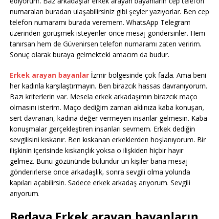
ediyorum. Baz arkadaşlar erkek arayan bayanların cep telefon
numaraları buradan ulaşabilirsiniz gibi şeyler yazıyorlar. Ben cep
telefon numaramı burada veremem. WhatsApp Telegram
üzerinden görüşmek isteyenler önce mesaj göndersinler. Hem
tanırsan hem de Güvenirsen telefon numaramı zaten veririm.
Sonuç olarak buraya gelmekteki amacım da budur.
Erkek arayan bayanlar
İzmir bölgesinde çok fazla. Ama beni
her kadınla karşılaştırmayın. Ben birazcık hassas davranıyorum.
Bazı kriterlerin var. Mesela erkek arkadaşımın birazcık maço
olmasını isterim. Maço dediğim zaman aklınıza kaba konuşan,
sert davranan, kadına değer vermeyen insanlar gelmesin. Kaba
konuşmalar gerçekleştiren insanları sevmem. Erkek dediğin
sevgilisini kıskanır. Ben kıskanan erkeklerden hoşlanıyorum. Bir
ilişkinin içerisinde kıskançlık yoksa o ilişkiden hiçbir hayır
gelmez. Bunu gözününde bulundur un kişiler bana mesaj
gönderirlerse önce arkadaşlık, sonra sevgili olma yolunda
kapıları açabilirsin. Sadece erkek arkadaş arıyorum. Sevgili
arıyorum.
Bedava Erkek arayan bayanların