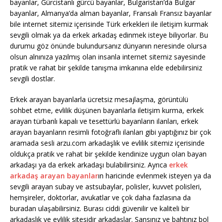
bayanlar, Gürcistanlı gürcü bayanlar, Bulgaristan’da Bulgar
bayanlar, Almanya’da alman bayanlar, Fransalı Fransız bayanlar
bile internet sitemiz içerisinde Türk erkekleri ile iletişim kurmak
sevgili olmak ya da erkek arkadaş edinmek isteye biliyorlar. Bu
durumu göz önünde bulundursanız dünyanın neresinde olursa
olsun alnınıza yazılmış olan insanla internet sitemiz sayesinde
pratik ve rahat bir şekilde tanışma imkanına elde edebilirsiniz
sevgili dostlar.
Erkek arayan bayanlarla ücretsiz mesajlaşma, görüntülü
sohbet etme, evlilik düşünen bayanlarla iletişim kurma, erkek
arayan türbanlı kapalı ve tesettürlü bayanların ilanları, erkek
arayan bayanların resimli fotoğraflı ilanları gibi yaptığınız bir çok
aramada sesli arzu.com arkadaşlık ve evlilik sitemiz içerisinde
oldukça pratik ve rahat bir şekilde kendinize uygun olan bayan
arkadaşı ya da erkek arkadaşı bulabilirsiniz. Ayrıca
erkek
arkadaş arayan bayanlar
ın haricinde evlenmek isteyen ya da
sevgili arayan subay ve astsubaylar, polisler, kuvvet polisleri,
hemşireler, doktorlar, avukatlar ve çok daha fazlasına da
buradan ulaşabilirsiniz. Burası ciddi güvenilir ve kaliteli bir
arkadaşlık ve evlilik sitesidir arkadaşlar. Şansınız ve bahtınız bol