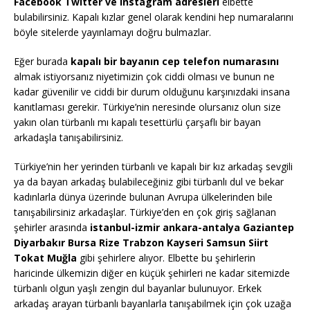
Facebook Twitter ve Instagram adresleri
elbette
bulabilirsiniz. Kapalı kızlar genel olarak kendini hep numaralarını
böyle sitelerde yayınlamayı doğru bulmazlar.
Eğer burada
kapalı bir bayanın cep telefon numarasını
almak istiyorsanız niyetimizin çok ciddi olması ve bunun ne
kadar güvenilir ve ciddi bir durum olduğunu karşınızdaki insana
kanıtlaması gerekir. Türkiye’nin neresinde olursanız olun size
yakın olan türbanlı mı kapalı tesettürlü çarşaflı bir bayan
arkadaşla tanışabilirsiniz.
Türkiye’nin her yerinden türbanlı ve kapalı bir kız arkadaş sevgili
ya da bayan arkadaş bulabileceğiniz gibi türbanlı dul ve bekar
kadınlarla dünya üzerinde bulunan Avrupa ülkelerinden bile
tanışabilirsiniz arkadaşlar. Türkiye’den en çok giriş sağlanan
şehirler arasında
istanbul-izmir ankara-antalya Gaziantep
Diyarbakır Bursa Rize Trabzon Kayseri Samsun Siirt
Tokat Muğla
gibi şehirlere alıyor. Elbette bu şehirlerin
haricinde ülkemizin diğer en küçük şehirleri ne kadar sitemizde
türbanlı olgun yaşlı zengin dul bayanlar bulunuyor. Erkek
arkadaş arayan türbanlı bayanlarla tanışabilmek için çok uzağa