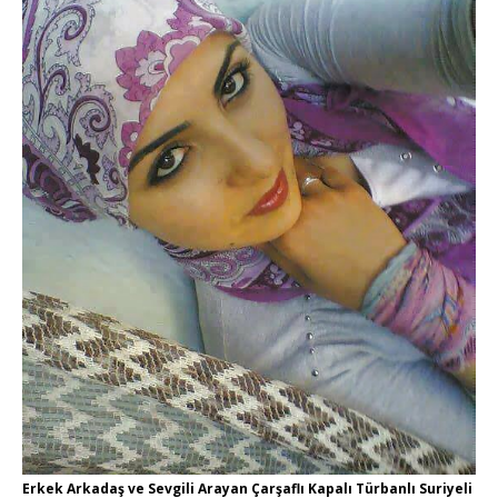
Erkek Arkadaş ve Sevgili Arayan Çarşaflı Kapalı Türbanlı Suriyeli