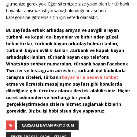
gitmenize gerek yok. Eğer sitemizde size yakın olan bir türbanlı
bayanla tanışmak istiyorsanız,bulunduğunuz şehrin
kategorisine gitmeniz sizin için yeterli olacaktır.
Bu sayfada erkek arkadaş arayan ve sevgili arayan
türbanlı ve kapalı dul bayanlar ve birbirinden güzel
bekar kızlar, türbanlı bayan arkadaş bulma ilanları,
türbanlı bayan evlilik ilanları ,türbanlı ve kapalı bayan
arkadaşlık ilanları, türbanlı bayan cep telefonu
WhatsApp sohbet numaraları, türbanlı bayan Facebook
Twitter ve Instagram adresleri, türbanlı dul kadınlarla
tanışma siteleri, türbanlı
bayanlarla bedava sohbet
etme ve ücretsiz mesajlaşma sayfası gibi konularda
dilediğiniz gibi ücretsiz olarak destek alabilirsiniz. Hiçbir
ücret ödemeden ve herhangi bir yedik
gerçekleştirmeden sizlere hizmet sağlamak bizlerin
görevidir. Biz bu işi hobi olsun diye yapıyoruz.
ÇARŞAFLI BAYAN ARIYORUM
ERKEK ARAYAN KAPALI KIZLAR