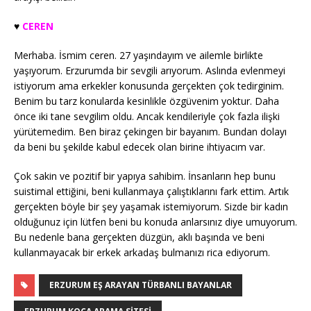
♥️
CEREN
Merhaba. İsmim ceren. 27 yaşındayım ve ailemle birlikte
yaşıyorum. Erzurumda bir sevgili arıyorum. Aslında evlenmeyi
istiyorum ama erkekler konusunda gerçekten çok tedirginim.
Benim bu tarz konularda kesinlikle özgüvenim yoktur. Daha
önce iki tane sevgilim oldu. Ancak kendileriyle çok fazla ilişki
yürütemedim. Ben biraz çekingen bir bayanım. Bundan dolayı
da beni bu şekilde kabul edecek olan birine ihtiyacım var.
Çok sakin ve pozitif bir yapıya sahibim. İnsanların hep bunu
suistimal ettiğini, beni kullanmaya çalıştıklarını fark ettim. Artık
gerçekten böyle bir şey yaşamak istemiyorum. Sizde bir kadın
olduğunuz için lütfen beni bu konuda anlarsınız diye umuyorum.
Bu nedenle bana gerçekten düzgün, aklı başında ve beni
kullanmayacak bir erkek arkadaş bulmanızı rica ediyorum.
ERZURUM EŞ ARAYAN TÜRBANLI BAYANLAR