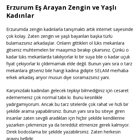
Erzurum Eş Arayan Zengin ve Yaşlı
Kadınlar
Erzurumda zengin kadınlarla tanışmaktı artık internet sayesinde
çok kolay. Zaten zengin ve yaşlı bayanları başka türlü
bulamazsınız arkadaşlar. Onların gittikleri ol lüks mekanlara
gitseniz muhtemelen bir maaşımızı bırakıp çıkarsınız. Çünkü o
kadar lüks mekanlarda takılıyorlar ki bir suya bile o kadar uçuk
fiyat çekiyorlar ki çıldırmamak elde değil. Bunun yanı sıra o tarz
mekanlara gitseniz bile hangi kadına gidipte SELAM merhaba
erkek arkadaş arıyor musun diye soramazsınız yani.
Karşınızdaki kadından gelecek tepkiyi bilmediğiniz için cesaret
edememeniz çok normal tabii ki. Bunu kesinlikle
yadırgamıyorum. Ancak bu tarz sitelerde çok rahat ve hızlı bir
şekilde arama yapabilirsiniz. Bunun yanı sıra bu siteye giren
insanlar zaten sevgili aradıkları için hiçbir şekilde kendilerine
yazarken çekmenize ya da tereddüt etmenize gerek kalmıyor.
Direk bodoslama bir şekilde yazabilirsiniz. Zaten herkesin
arayışı bellidir.