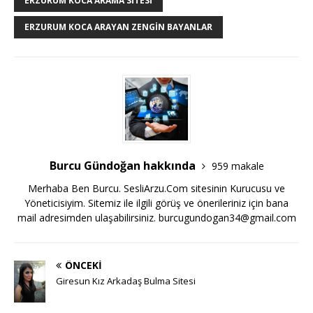
ERZURUM KOCA ARAMA SITESI
ERZURUM KOCA ARAYAN ZENGIN BAYANLAR
Burcu Gündoğan hakkında
959 makale
Merhaba Ben Burcu. SesliArzu.Com sitesinin Kurucusu ve
Yöneticisiyim. Sitemiz ile ilgili görüş ve önerileriniz için bana
mail adresimden ulaşabilirsiniz.
burcugundogan34@gmail.com
ÖNCEKI
Giresun Kız Arkadaş Bulma Sitesi