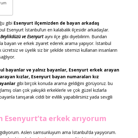
orum
ğu gibi
Esenyurt ilçemizden de bayan arkadaş
bul Esenyurt İstanbul’un en kalabalık ilçesidir arkadaşlar.
a
Beylikdüzü ve Esenyurt
aynı ilçe gibi diyebilirim. Bundan
la bayan ve erkek ziyaret ederek arama yapıyor. İstanbul
 ücretsiz ve üyelik siz bir şekilde sitemizi kullanan insanların
ağlıyor.
Dul bayanlar ve yalnız bayanlar, Esenyurt erkek arayan
 arayan kızlar, Esenyurt bayan numaraları kız
ayanlar
gibi birçok konuda arama geldiğini görüyoruz. bu
ğlamış olan çok yakışıklı erkeklerle ve çok güzel kızlarla
bayanla tanışarak ciddi bir evlilik yapabilirsiniz yada sevgili
 Esenyurt’ta erkek arıyorum
e gidiyorum. Aslen samsunluyum ama İstanbul’da yaşıyorum.