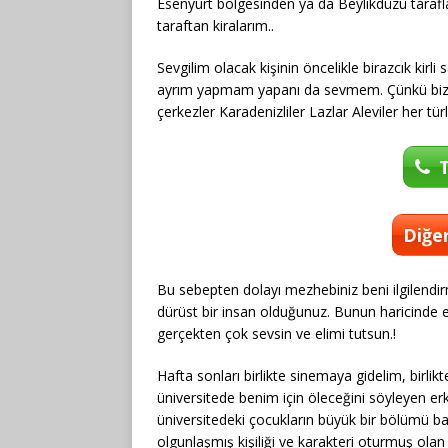
Esenyurt bölgesinden ya da Beylikdüzü tarafl
taraftan kiralarım..
Sevgilim olacak kişinin öncelikle birazcık kirl
ayrım yapmam yapanı da sevmem. Çünkü bizim 
çerkezler Karadenizliler Lazlar Aleviler her t
T
Diğer
Bu sebepten dolayı mezhebiniz beni ilgilendir
dürüst bir insan olduğunuz. Bunun haricinde 
gerçekten çok sevsin ve elimi tutsun.!
Hafta sonları birlikte sinemaya gidelim, birlik
üniversitede benim için öleceğini söyleyen e
üniversitedeki çocukların büyük bir bölümü b
olgunlaşmış kişiliği ve karakteri oturmuş ola