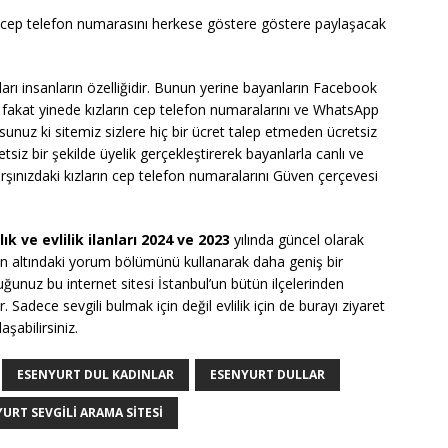
n cep telefon numarasını herkese göstere göstere paylaşacak
ı insanların özelliğidir. Bunun yerine bayanların Facebook
z. fakat yinede kızların cep telefon numaralarını ve WhatsApp
sunuz ki sitemiz sizlere hiç bir ücret talep etmeden ücretsiz
etsiz bir şekilde üyelik gerçekleştirerek bayanlarla canlı ve
karşınızdaki kızların cep telefon numaralarını Güven çerçevesi
k ve evlilik ilanları 2024 ve 2023
yılında güncel olarak
n altındaki yorum bölümünü kullanarak daha geniş bir
duğunuz bu internet sitesi İstanbul’un bütün ilçelerinden
. Sadece sevgili bulmak için değil evlilik için de burayı ziyaret
aşabilirsiniz.
ESENYURT DUL KADINLAR
ESENYURT DULLAR
URT SEVGILI ARAMA SITESI