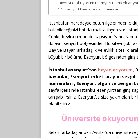
Üniversite okuyorum Esenyurt’ta erkek arıy
Esenyurt bayan ve kız numaraları
İstanbul’un neredeyse bütün ilçelerinden oldu
bulabileceğinizi hatırlatmakta fayda var. İstan
Çünkü beylikdüzünü de kapsıyor. Yani aslınd
dolayı Esenyurt bölgesinden Bu siteyi çok faz
Bay ve Bayan arkadaşlık ve evlilik sitesi olarak
büyük bir bölümü Esenyurt bölgesinden giriş s
İstanbul esenyurt’tan
bayan arıyorum
, 
bayanlar, Esenyurt erkek arayan sevgili
numaraları , Esenyurt olgun ve zengin b
sayfa içerisinde İstanbul esenyurt’tan giriş sa
tanışabilirsiniz. Esenyurt’ta size yakın olan bir 
olabilirsiniz.
Üniversite okuyorum
Selam arkadaşlar ben Avcılar’da üniversitey