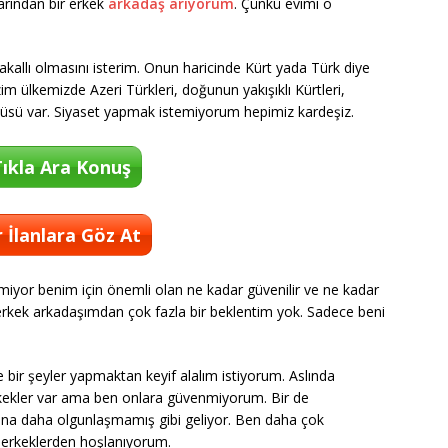
arından bir erkek
arkadaş arıyorum
. Çünkü evimi o
i sakallı olmasını isterim. Onun haricinde Kürt yada Türk diye
ülkemizde Azeri Türkleri, doğunun yakışıklı Kürtleri,
ürlüsü var. Siyaset yapmak istemiyorum hepimiz kardeşiz.
ıkla Ara Konuş
 İlanlara Göz At
miyor benim için önemli olan ne kadar güvenilir ve ne kadar
erkek arkadaşımdan çok fazla bir beklentim yok. Sadece beni
te bir şeyler yapmaktan keyif alalım istiyorum. Aslında
rkekler var ama ben onlara güvenmiyorum. Bir de
ana daha olgunlaşmamış gibi geliyor. Ben daha çok
n erkeklerden hoşlanıyorum.