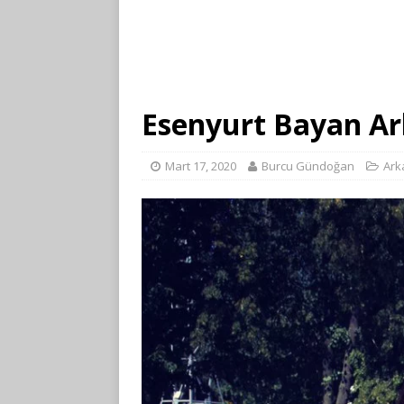
Esenyurt Bayan A
Mart 17, 2020
Burcu Gündoğan
Ark