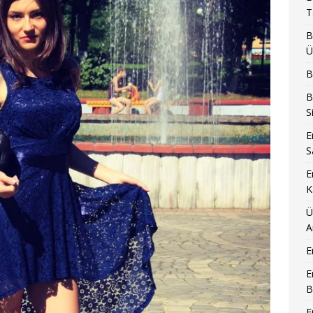
T
B
Ü
B
B
S
E
S
E
K
Ü
A
E
E
B
E