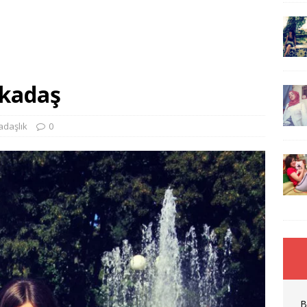
rkadaş
adaşlık
0
B