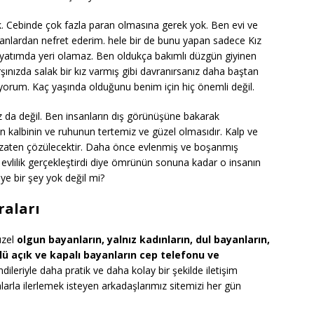
k. Cebinde çok fazla paran olmasına gerek yok. Ben evi ve
sanlardan nefret ederim. hele bir de bunu yapan sadece Kız
hayatımda yeri olamaz. Ben oldukça bakımlı düzgün giyinen
rşınızda salak bir kız varmış gibi davranırsanız daha baştan
yorum. Kaç yaşında olduğunu benim için hiç önemli değil.
 da değil. Ben insanların dış görünüşüne bakarak
 kalbinin ve ruhunun tertemiz ve güzel olmasıdır. Kalp ve
y zaten çözülecektir. Daha önce evlenmiş ve boşanmış
r evlilik gerçekleştirdi diye ömrünün sonuna kadar o insanın
iye bir şey yok değil mi?
raları
üzel
olgun bayanların, yalnız kadınların, dul bayanların,
ürlü açık ve kapalı bayanların cep telefonu ve
dileriyle daha pratik ve daha kolay bir şekilde iletişim
arla ilerlemek isteyen arkadaşlarımız sitemizi her gün