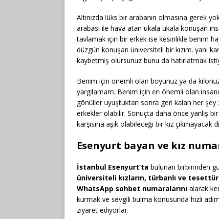
Altınızda lüks bir arabanın olmasına gerek yo
arabası ile hava atan ukala ukala konuşan in
tavlamak için bir erkek ise kesinlikle benim 
düzgün konuşan üniversiteli bir kızım. yani ka
kaybetmiş olursunuz bunu da hatırlatmak isti
Benim için önemli olan boyunuz ya da kilonuz
yargılamam. Benim için en önemli olan insanın
gönüller uyuştuktan sonra geri kalan her şe
erkekler olabilir. Sonuçta daha önce yanlış bi
karşısına aşık olabileceği bir kız çıkmayacak d
Esenyurt bayan ve kız numa
İstanbul Esenyurt’ta
bulunan birbirinden g
üniversiteli kızların, türbanlı ve tesett
WhatsApp sohbet numaralarını
alarak ken
kurmak ve sevgili bulma konusunda hızlı adıml
ziyaret ediyorlar.