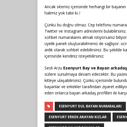
Ancak sitemiz içerisinde herhangi bir bayanı
halimiz yok tabii ki..!
Çünkü bu doğru olmaz. Cep telefonu numaralar
Twitter ve Instagram adreslerini bulabilirsini
sohbet numaralarını almak istiyorsanız biliyor
üyelik paneli oluşturabilmeniz de sağlıyor. ücr
anlık olarak sohbet edebilirsiniz. Bu şekilde 
içerisinde kendiniz isteyebilirsiniz.
Sesli Arzu
Esenyurt Bay ve Bayan arkadaşlı
sizlere sunulmaya devam edecektir. Bu yazını
kitleye ulaşabilirsiniz. Çünkü içerisinde bulun
bayanlar ve erkekler tarafından ziyaret ediliyor
eden onlarca bayan arkadaş profilleri ile karşıl
ESENYURT DUL BAYAN NUMARALARI
ESENYURT ERKEK ARAYAN KIZLAR
ESENY