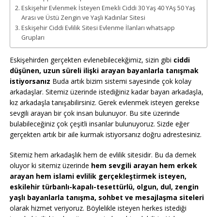
Eskişehir Evlenmek İsteyen Emekli Ciddi 30 Yaş 40 YAş 50 Yaş
Arası ve Üstü Zengin ve Yaşlı Kadınlar Sitesi
Eskişehir Ciddi Evlilik Sitesi Evlenme İlanları whatsapp
Grupları
Eskişehirden gerçekten evlenebilecekğimiz, sizin gibi
ciddi
düşünen, uzun süreli ilişki arayan bayanlarla tanışmak
istiyorsanız
Buda artık bizim sistemi sayesinde çok kolay
arkadaşlar. Sitemiz üzerinde istediğiniz kadar bayan arkadaşla,
kız arkadaşla tanışabilirsiniz. Gerek evlenmek isteyen gerekse
sevgili arayan bir çok insan bulunuyor. Bu site üzerinde
bulabileceğiniz çok çeşitli insanlar bulunuyoruz. Sizde eğer
gerçekten artık bir aile kurmak istiyorsanız doğru adrestesiniz.
Sitemiz hem arkadaşlık hem de evlilik sitesidir. Bu da demek
oluyor ki sitemiz üzerinde
hem sevgili arayan hem erkek
arayan hem islami evlilik gerçekleştirmek isteyen,
eskilehir türbanlı-kapalı-tesettürlü, olgun, dul, zengin
yaşlı bayanlarla tanışma, sohbet ve mesajlaşma siteleri
olarak hizmet veriyoruz. Böylelikle isteyen herkes istediği