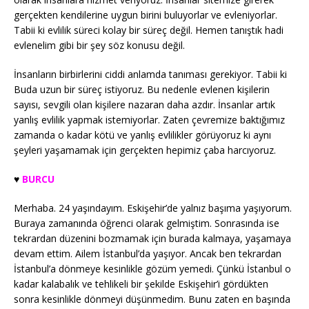
gerçekten kendilerine uygun birini buluyorlar ve evleniyorlar.
Tabii ki evlilik süreci kolay bir süreç değil. Hemen tanıştık hadi
evlenelim gibi bir şey söz konusu değil.
İnsanların birbirlerini ciddi anlamda tanıması gerekiyor. Tabii ki
Buda uzun bir süreç istiyoruz. Bu nedenle evlenen kişilerin
sayısı, sevgili olan kişilere nazaran daha azdır. İnsanlar artık
yanlış evlilik yapmak istemiyorlar. Zaten çevremize baktığımız
zamanda o kadar kötü ve yanlış evlilikler görüyoruz ki aynı
şeyleri yaşamamak için gerçekten hepimiz çaba harcıyoruz.
♥️
BURCU
Merhaba. 24 yaşındayım. Eskişehir’de yalnız başıma yaşıyorum.
Buraya zamanında öğrenci olarak gelmiştim. Sonrasında ise
tekrardan düzenini bozmamak için burada kalmaya, yaşamaya
devam ettim. Ailem İstanbul’da yaşıyor. Ancak ben tekrardan
İstanbul’a dönmeye kesinlikle gözüm yemedi. Çünkü İstanbul o
kadar kalabalık ve tehlikeli bir şekilde Eskişehir’i gördükten
sonra kesinlikle dönmeyi düşünmedim. Bunu zaten en başında