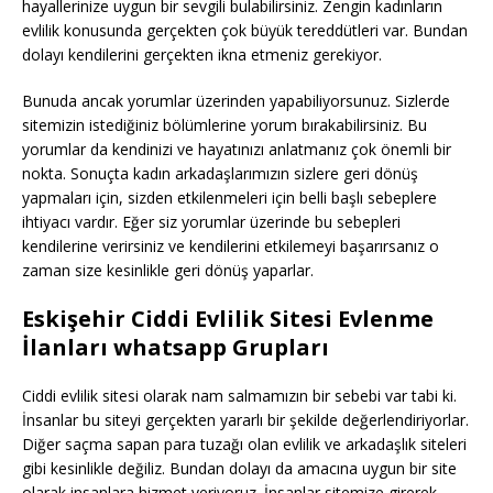
hayallerinize uygun bir sevgili bulabilirsiniz. Zengin kadınların
evlilik konusunda gerçekten çok büyük tereddütleri var. Bundan
dolayı kendilerini gerçekten ikna etmeniz gerekiyor.
Bunuda ancak yorumlar üzerinden yapabiliyorsunuz. Sizlerde
sitemizin istediğiniz bölümlerine yorum bırakabilirsiniz. Bu
yorumlar da kendinizi ve hayatınızı anlatmanız çok önemli bir
nokta. Sonuçta kadın arkadaşlarımızın sizlere geri dönüş
yapmaları için, sizden etkilenmeleri için belli başlı sebeplere
ihtiyacı vardır. Eğer siz yorumlar üzerinde bu sebepleri
kendilerine verirsiniz ve kendilerini etkilemeyi başarırsanız o
zaman size kesinlikle geri dönüş yaparlar.
Eskişehir Ciddi Evlilik Sitesi Evlenme
İlanları whatsapp Grupları
Ciddi evlilik sitesi olarak nam salmamızın bir sebebi var tabi ki.
İnsanlar bu siteyi gerçekten yararlı bir şekilde değerlendiriyorlar.
Diğer saçma sapan para tuzağı olan evlilik ve arkadaşlık siteleri
gibi kesinlikle değiliz. Bundan dolayı da amacına uygun bir site
olarak insanlara hizmet veriyoruz. İnsanlar sitemize girerek