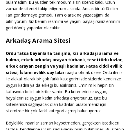
bulamadım. Bu yüzden tek modum sizin siteniz kaldı. Uzun
zamandır sitenizi takip ediyorum aslında. Ancak bir türlü elim
ilan göndermeye gitmedi. Tam olarak ne yazacağımı da
bilmiyorum. Siz benim resmimi ve yaşımı paylaşırsınız eminim
geri dönüş yapanlar olacaktır.
Arkadaş Arama Sitesi
Ordu fatsa bayanlarla tanışma, kız arkadaşı arama ve
bulma, erkek arkadaş arayan türbanlı, tesettürlü kızlar,
erkek arayan zengin ve yaşlı kadınlar, Fatsa ciddi evlilik
sitesi, İslami evlilik sayfaları
başta olmak üzere Ordu ilimiz
ile alakalı olarak bir çok farklı kategorimizde sizlerde kendinize
uygun kadını ya da erkeği bulabilirsiniz. Eminim ki hepinizin
kafasında belirli bir kriter vardır. Bu kriterlerinize uygun,
hayallerinize uygun kadın arkadaşı arıyorsunuz. İşte bu
kriterlerinizi sağlayacak olan kadınları bulabilmeniz için
sitemizde bir çok farklı kategori açmış bulunuyoruz.
Böylelikle insanlar zaman kaybetmeden, gerçekten istedikleri
tarzda, kendilerine uyum sağlayacak birini bulabilirler. Bu sitenin