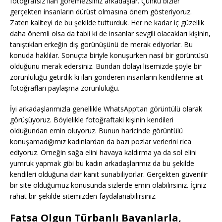
fotoğrafsız ilan göremezsiniz arkadaşlar. Çünkü bizler
gerçekten insanların dürüst olmasına önem gösteriyoruz.
Zaten kaliteyi de bu şekilde tutturduk. Her ne kadar iç güzellik
daha önemli olsa da tabii ki de insanlar sevgili olacakları kişinin,
tanıştıkları erkeğin dış görünüşünü de merak ediyorlar. Bu
konuda haklılar. Sonuçta biriyle konuşurken nasıl bir görüntüsü
olduğunu merak edersiniz. Bundan dolayı lisemizde şöyle bir
zorunluluğu getirdik ki ilan gönderen insanların kendilerine ait
fotoğrafları paylaşma zorunluluğu.
İyi arkadaşlarımızla genellikle WhatsApp’tan görüntülü olarak
görüşüyoruz. Böylelikle fotoğraftaki kişinin kendileri
olduğundan emin oluyoruz. Bunun haricinde görüntülü
konuşamadığımız kadınlardan da bazı pozlar verlerini rica
ediyoruz. Örneğin sağa elini havaya kaldırma ya da sol elini
yumruk yapmak gibi bu kadın arkadaşlarımız da bu şekilde
kendileri olduğuna dair kanıt sunabiliyorlar. Gerçekten güvenilir
bir site olduğumuz konusunda sizlerde emin olabilirsiniz. İçiniz
rahat bir şekilde sitemizden faydalanabilirsiniz.
Fatsa Olgun Türbanlı Bayanlarla,