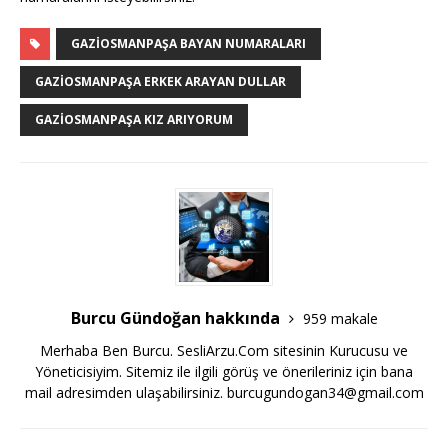
GAZIOSMANPAŞA BAYAN NUMARALARI
GAZIOSMANPAŞA ERKEK ARAYAN DULLAR
GAZIOSMANPAŞA KIZ ARIYORUM
Burcu Gündoğan hakkında
959 makale
Merhaba Ben Burcu. SesliArzu.Com sitesinin Kurucusu ve
Yöneticisiyim. Sitemiz ile ilgili görüş ve önerileriniz için bana
mail adresimden ulaşabilirsiniz.
burcugundogan34@gmail.com