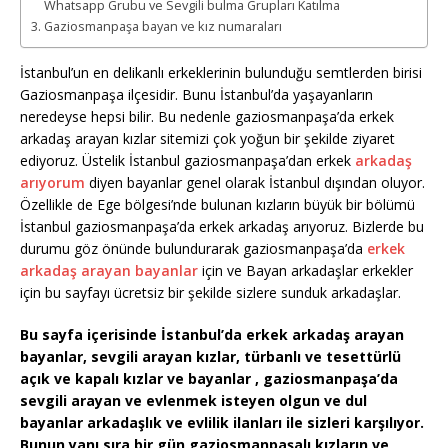
Whatsapp Grubu ve Sevgili bulma Grupları Katılma
Gaziosmanpaşa bayan ve kız numaraları
İstanbul’un en delikanlı erkeklerinin bulunduğu semtlerden birisi
Gaziosmanpaşa ilçesidir. Bunu İstanbul’da yaşayanların
neredeyse hepsi bilir. Bu nedenle gaziosmanpaşa’da erkek
arkadaş arayan kızlar sitemizi çok yoğun bir şekilde ziyaret
ediyoruz. Üstelik İstanbul gaziosmanpaşa’dan erkek
arkadaş
arıyorum
diyen bayanlar genel olarak İstanbul dışından oluyor.
Özellikle de Ege bölgesi’nde bulunan kızların büyük bir bölümü
İstanbul gaziosmanpaşa’da erkek arkadaş arıyoruz. Bizlerde bu
durumu göz önünde bulundurarak gaziosmanpaşa’da
erkek
arkadaş arayan bayanlar
için ve Bayan arkadaşlar erkekler
için bu sayfayı ücretsiz bir şekilde sizlere sunduk arkadaşlar.
Bu sayfa içerisinde İstanbul’da erkek arkadaş arayan
bayanlar, sevgili arayan kızlar, türbanlı ve tesettürlü
açık ve kapalı kızlar ve bayanlar , gaziosmanpaşa’da
sevgili arayan ve evlenmek isteyen olgun ve dul
bayanlar arkadaşlık ve evlilik ilanları ile sizleri karşılıyor.
Bunun yanı sıra bir gün gaziosmanpaşalı kızların ve