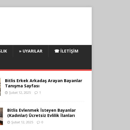
LIK
» UYARILAR
☎ İLETIŞIM
Bitlis Erkek Arkadaş Arayan Bayanlar
Tanışma Sayfası
Şubat 12, 2025
1
Bitlis Evlenmek İsteyen Bayanlar
(Kadınlar) Ücretsiz Evlilik İlanları
Şubat 12, 2025
0