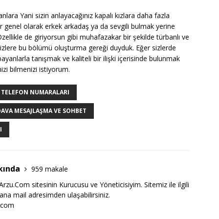
nlara Yani sizin anlayacağınız kapalı kızlara daha fazla
r genel olarak erkek arkadaş ya da sevgili bulmak yerine
 Özellikle de giriyorsun gibi muhafazakar bir şekilde türbanlı ve
sizlere bu bölümü oluşturma gereği duyduk. Eğer sizlerde
ayanlarla tanışmak ve kaliteli bir ilişki içerisinde bulunmak
zi bilmenizi istiyorum.
P TELEFON NUMARALARI
DAVA MESAJLAŞMA VE SOHBET
I
kında
959 makale
zu.Com sitesinin Kurucusu ve Yöneticisiyim. Sitemiz ile ilgili
bana mail adresimden ulaşabilirsiniz.
.com