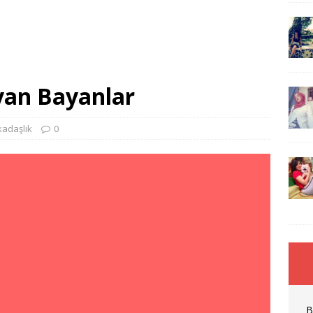
yan Bayanlar
kadaşlık
0
B