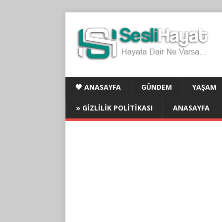
🧡 ANASAYFA
GÜNDEM
YAŞAM
» GIZLILIK POLITIKASI
ANASAYFA