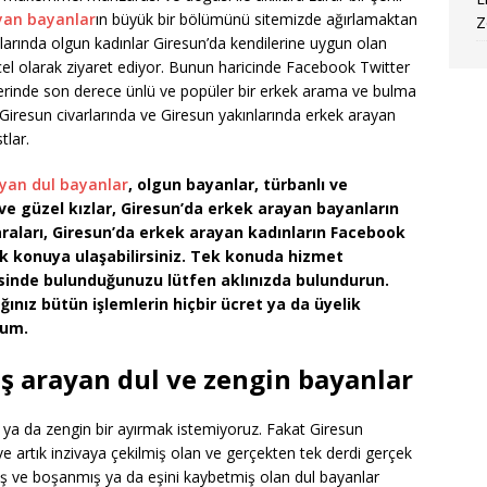
yan bayanlar
ın büyük bir bölümünü sitemizde ağırlamaktan
Z
şlarında olgun kadınlar Giresun’da kendilerine uygun olan
ncel olarak ziyaret ediyor. Bunun haricinde Facebook Twitter
erinde son derece ünlü ve popüler bir erkek arama ve bulma
 Giresun civarlarında ve Giresun yakınlarında erkek arayan
tlar.
yan dul bayanlar
, olgun bayanlar, türbanlı ve
ve güzel kızlar, Giresun’da erkek arayan bayanların
ları, Giresun’da erkek arayan kadınların Facebook
ok konuya ulaşabilirsiniz. Tek konuda hizmet
tesinde bulunduğunuzu lütfen aklınızda bulundurun.
ğınız bütün işlemlerin hiçbir ücret ya da üyelik
rum.
ş arayan dul ve zengin bayanlar
 ya da zengin bir ayırmak istemiyoruz. Fakat Giresun
e artık inzivaya çekilmiş olan ve gerçekten tek derdi gerçek
ş ve boşanmış ya da eşini kaybetmiş olan dul bayanlar