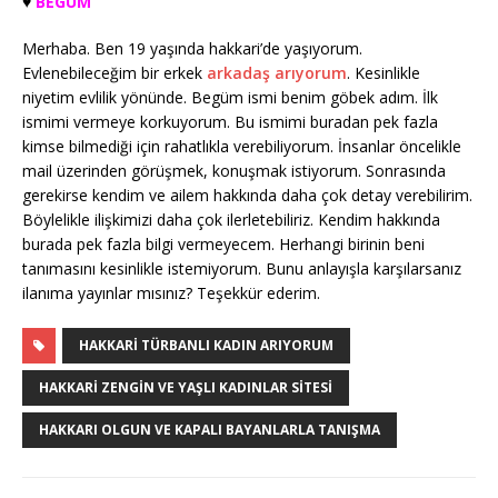
♥️
BEGÜM
Merhaba. Ben 19 yaşında hakkari’de yaşıyorum.
Evlenebileceğim bir erkek
arkadaş arıyorum
. Kesinlikle
niyetim evlilik yönünde. Begüm ismi benim göbek adım. İlk
ismimi vermeye korkuyorum. Bu ismimi buradan pek fazla
kimse bilmediği için rahatlıkla verebiliyorum. İnsanlar öncelikle
mail üzerinden görüşmek, konuşmak istiyorum. Sonrasında
gerekirse kendim ve ailem hakkında daha çok detay verebilirim.
Böylelikle ilişkimizi daha çok ilerletebiliriz. Kendim hakkında
burada pek fazla bilgi vermeyecem. Herhangi birinin beni
tanımasını kesinlikle istemiyorum. Bunu anlayışla karşılarsanız
ilanıma yayınlar mısınız? Teşekkür ederim.
HAKKARI TÜRBANLI KADIN ARIYORUM
HAKKARI ZENGIN VE YAŞLI KADINLAR SITESI
HAKKARI OLGUN VE KAPALI BAYANLARLA TANIŞMA