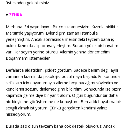
üstesinden gelebilirsiniz.
♥️
ZEHRA
Merhaba. 34 yaşındayım. Bir çocuk annesiyim. Kızımla birlikte
Mersin’de yaşıyorum. Evlendiğim zaman İstanbul’a
yerleşmiştim. Ancak sonrasında mersindeki teyzem bana iş
buldu. Kızımıda alıp oraya yerleştim. Burada güzel bir hayatım
var. Her şeyim yerine oturdu. Ailemin yanına dönemedim.
Boşanmamı istemediler.
Defalarca aldatıldım, şiddet gördüm. Sadece benim değil aynı
zamanda kızımın da pskolojisi bozulmaya başladı. En sonunda
sırf kızım için dayanamayıp aileme boşunacağımı söyledim ve
kendilerini sözünü dinlemediğimi bildirdim. Sonucunda ise bizim
kapımıza gelme diye bir yanıt aldım. O gün bugündür bir daha
hiç biriyle ne görüştüm ne de konuştum. Ben artık hayatıma bir
sevgili almak istiyorum. Çünkü gerçekten kendimi yalnız
hissediyorum.
Burada sağ olsun teyzem bana çok destek oluyoruz. Ancak