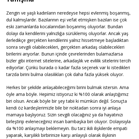
Zengin ve yaşlı kadınların neredeyse hepsi evlenmiş boşanmış,
dul kalmışlardır. Bazılarının eşi vefat etmişken bazıları ise çok
eski zamanlarda kocalarından boşanmış oluyorlar. Bundan
dolayı da kendilerini yalnızlığa sürüklemiş oluyorlar. Ancak yaş
ilerledikçe gerçekten kendilerini yalnız hissetmeye başladıktan
sonra sevgili olabilecekleri, gerçekten arkadaş olabilecekleri
birilerini arıyorlar. Bunun içinde çevrelerinden bulamazlarsa
bizler gibi internet sitelerine, arkadaşlık ve evlilik sitelerini tercih
ediyorlar. Çünkü burada o kadar fazla seçenek var ki istedikleri
tarzda birini bulma olasılıkları çok daha fazla yüksek oluyor.
Herkes bir şekilde anlaşabileceğimi birini bulmak istersin. Ama
öyle ama böyle. Hepimiz istiyoruz ki %100 olarak anlaştığımız
biri olsun. Ancak böyle bir şey tabii ki mümkün değil. Sonuçta
kendi öz kardeşlerimizle bile bir noktadan sonra iyi anlaşa
mamaya başlıyoruz. Sizin sevgili olacağınız ya da hayatınızı
birleştirip evleneceğiniz insan bambaşka biri oluyor. Dolayısıyla
da %100 anlaşmayı beklemeyin. Bu tarz ikili ilişkilerde empati
yaparak, karşılıklı birbirinize karşı anlayışlı olarak ilişkinin