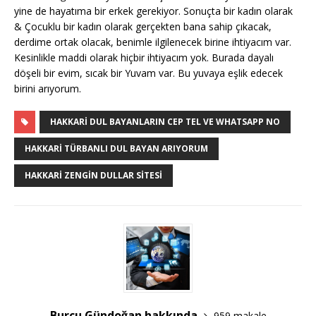
yine de hayatıma bir erkek gerekiyor. Sonuçta bir kadın olarak
& Çocuklu bir kadın olarak gerçekten bana sahip çıkacak,
derdime ortak olacak, benimle ilgilenecek birine ihtiyacım var.
Kesinlikle maddi olarak hiçbir ihtiyacım yok. Burada dayalı
döşeli bir evim, sıcak bir Yuvam var. Bu yuvaya eşlik edecek
birini arıyorum.
HAKKARI DUL BAYANLARIN CEP TEL VE WHATSAPP NO
HAKKARI TÜRBANLI DUL BAYAN ARIYORUM
HAKKARI ZENGIN DULLAR SITESI
Burcu Gündoğan hakkında
959 makale