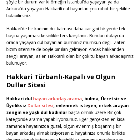
şöyle bir durum var ki örneğin İstanbul’da yaşayan ya da
Ankara’da yaşayan Hakkarili dul bayanları çok rahat bir şekilde
bulabilirsiniz.
Hakkari’de bir kadının dul kalması daha kar gibi bir yerde tek
başına yaşaması kesinlikle ters karşılanır. Bundan dolayı da
orada yaşayan dul bayanları bulmanız mümkün değil. Zaten
bizim sitemize de böyle bir ilan gelmiyor. Ancak hakkariden
sevgili arayan, aslen Hakkarili olan bir çok tu bayan arkadaşımız
bulunuyor.
Hakkari Türbanlı-Kapalı ve Olgun
Dullar Sitesi
Hakkari dul
bayan arkadaş arama
, bulma, Ücretsiz ve
Üyeliksiz
Dullar sitesi
, evlenmek isteyen, erkek arayan
zengin ve yaşlı dul kadınlar
başta olmak üzere Bir çok
kategoride arama yapabiliyorsunuz. Eğer gerçekten en kısa
zamanda hayatınızda güzel, olgun evlenmiş boşanmış bir
bayan arkadaş almak istiyorsanız, hayatınıza onunla birlikte
devam etmek istiyorsanız kesinlikle yapmanız gereken şey