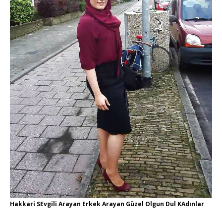
Hakkari SEvgili Arayan Erkek Arayan Güzel Olgun Dul KAdınlar