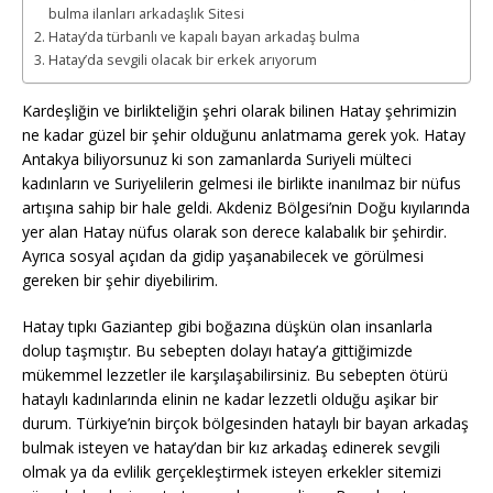
bulma ilanları arkadaşlık Sitesi
Hatay’da türbanlı ve kapalı bayan arkadaş bulma
Hatay’da sevgili olacak bir erkek arıyorum
Kardeşliğin ve birlikteliğin şehri olarak bilinen Hatay şehrimizin
ne kadar güzel bir şehir olduğunu anlatmama gerek yok. Hatay
Antakya biliyorsunuz ki son zamanlarda Suriyeli mülteci
kadınların ve Suriyelilerin gelmesi ile birlikte inanılmaz bir nüfus
artışına sahip bir hale geldi. Akdeniz Bölgesi’nin Doğu kıyılarında
yer alan Hatay nüfus olarak son derece kalabalık bir şehirdir.
Ayrıca sosyal açıdan da gidip yaşanabilecek ve görülmesi
gereken bir şehir diyebilirim.
Hatay tıpkı Gaziantep gibi boğazına düşkün olan insanlarla
dolup taşmıştır. Bu sebepten dolayı hatay’a gittiğimizde
mükemmel lezzetler ile karşılaşabilirsiniz. Bu sebepten ötürü
hataylı kadınlarında elinin ne kadar lezzetli olduğu aşikar bir
durum. Türkiye’nin birçok bölgesinden hataylı bir bayan arkadaş
bulmak isteyen ve hatay’dan bir kız arkadaş edinerek sevgili
olmak ya da evlilik gerçekleştirmek isteyen erkekler sitemizi