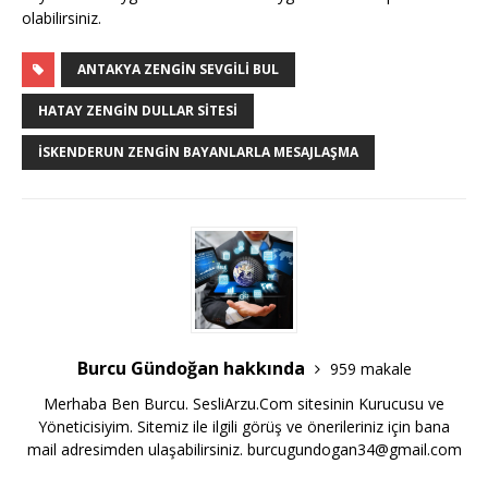
olabilirsiniz.
ANTAKYA ZENGIN SEVGILI BUL
HATAY ZENGIN DULLAR SITESI
İSKENDERUN ZENGIN BAYANLARLA MESAJLAŞMA
Burcu Gündoğan hakkında
959 makale
Merhaba Ben Burcu. SesliArzu.Com sitesinin Kurucusu ve
Yöneticisiyim. Sitemiz ile ilgili görüş ve önerileriniz için bana
mail adresimden ulaşabilirsiniz.
burcugundogan34@gmail.com