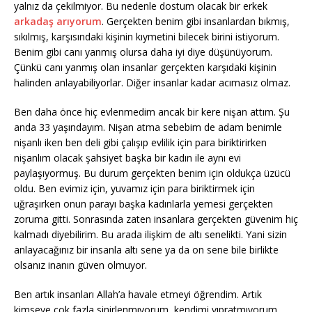
yalnız da çekilmiyor. Bu nedenle dostum olacak bir erkek
arkadaş arıyorum
. Gerçekten benim gibi insanlardan bıkmış,
sıkılmış, karşısındaki kişinin kıymetini bilecek birini istiyorum.
Benim gibi canı yanmış olursa daha iyi diye düşünüyorum.
Çünkü canı yanmış olan insanlar gerçekten karşıdaki kişinin
halinden anlayabiliyorlar. Diğer insanlar kadar acımasız olmaz.
Ben daha önce hiç evlenmedim ancak bir kere nişan attım. Şu
anda 33 yaşındayım. Nişan atma sebebim de adam benimle
nişanlı iken ben deli gibi çalışıp evlilik için para biriktirirken
nişanlım olacak şahsiyet başka bir kadın ile aynı evi
paylaşıyormuş. Bu durum gerçekten benim için oldukça üzücü
oldu. Ben evimiz için, yuvamız için para biriktirmek için
uğraşırken onun parayı başka kadınlarla yemesi gerçekten
zoruma gitti. Sonrasında zaten insanlara gerçekten güvenim hiç
kalmadı diyebilirim. Bu arada ilişkim de altı senelikti. Yani sizin
anlayacağınız bir insanla altı sene ya da on sene bile birlikte
olsanız inanın güven olmuyor.
Ben artık insanları Allah’a havale etmeyi öğrendim. Artık
kimseye çok fazla sinirlenmıyorum, kendimi yıpratmıyorum