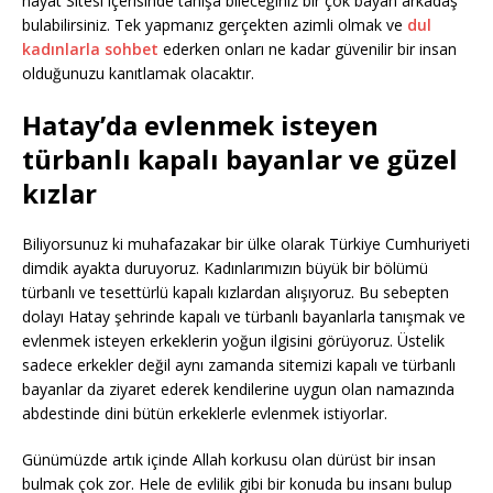
hayat Sitesi içerisinde tanışa bileceğiniz bir çok bayan arkadaş
bulabilirsiniz. Tek yapmanız gerçekten azimli olmak ve
dul
kadınlarla sohbet
ederken onları ne kadar güvenilir bir insan
olduğunuzu kanıtlamak olacaktır.
Hatay’da evlenmek isteyen
türbanlı kapalı bayanlar ve güzel
kızlar
Biliyorsunuz ki muhafazakar bir ülke olarak Türkiye Cumhuriyeti
dimdik ayakta duruyoruz. Kadınlarımızın büyük bir bölümü
türbanlı ve tesettürlü kapalı kızlardan alışıyoruz. Bu sebepten
dolayı Hatay şehrinde kapalı ve türbanlı bayanlarla tanışmak ve
evlenmek isteyen erkeklerin yoğun ilgisini görüyoruz. Üstelik
sadece erkekler değil aynı zamanda sitemizi kapalı ve türbanlı
bayanlar da ziyaret ederek kendilerine uygun olan namazında
abdestinde dini bütün erkeklerle evlenmek istiyorlar.
Günümüzde artık içinde Allah korkusu olan dürüst bir insan
bulmak çok zor. Hele de evlilik gibi bir konuda bu insanı bulup