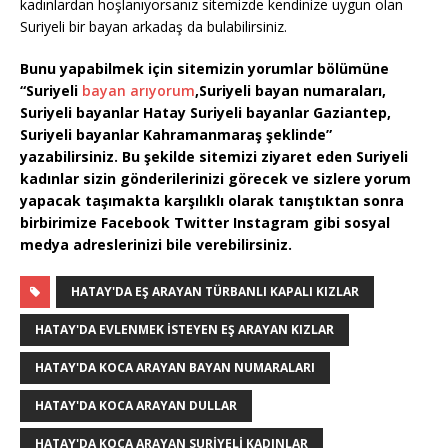
kadınlardan hoşlanıyorsanız sitemizde kendinize uygun olan
Suriyeli bir bayan arkadaş da bulabilirsiniz.
Bunu yapabilmek için sitemizin yorumlar bölümüne
“Suriyeli
bayan arıyorum
,Suriyeli bayan numaraları,
Suriyeli bayanlar Hatay Suriyeli bayanlar Gaziantep,
Suriyeli bayanlar Kahramanmaraş şeklinde”
yazabilirsiniz. Bu şekilde sitemizi ziyaret eden Suriyeli
kadınlar sizin gönderilerinizi görecek ve sizlere yorum
yapacak taşımakta karşılıklı olarak tanıştıktan sonra
birbirimize Facebook Twitter Instagram gibi sosyal
medya adreslerinizi bile verebilirsiniz.
HATAY'DA EŞ ARAYAN TÜRBANLI KAPALI KIZLAR
HATAY'DA EVLENMEK ISTEYEN EŞ ARAYAN KIZLAR
HATAY'DA KOCA ARAYAN BAYAN NUMARALARI
HATAY'DA KOCA ARAYAN DULLAR
HATAY'DA KOCA ARAYAN SURIYELI KADINLAR