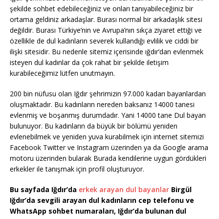
şekilde sohbet edebileceğiniz ve onları tanıyabileceğiniz bir
ortama geldiniz arkadaşlar. Burası normal bir arkadaşlık sitesi
değildir. Burası Türkiye’nin ve Avrupa’nın sıkça ziyaret ettiği ve
özellikle de dul kadınların severek kullandığı evlilik ve ciddi bir
ilişki sitesidir. Bu nedenle sitemiz içerisinde ığdır’dan evlenmek
isteyen dul kadınlar da çok rahat bir şekilde iletişim
kurabileceğimiz lütfen unutmayın.
200 bin nüfusu olan Iğdır şehrimizin 97.000 kadarı bayanlardan
oluşmaktadır. Bu kadınların nereden baksanız 14000 tanesi
evlenmiş ve boşanmış durumdadır. Yani 14000 tane Dul bayan
bulunuyor. Bu kadınların da büyük bir bölümü yeniden
evlenebilmek ve yeniden yuva kurabilmek için internet sitemizi
Facebook Twitter ve Instagram üzerinden ya da Google arama
motoru üzerinden bularak Burada kendilerine uygun gördükleri
erkekler ile tanışmak için profil oluşturuyor.
Bu sayfada Iğdır’da
erkek arayan dul bayanlar
Birgül
Iğdır’da sevgili arayan dul kadınların cep telefonu ve
WhatsApp sohbet numaraları, Iğdır’da bulunan dul