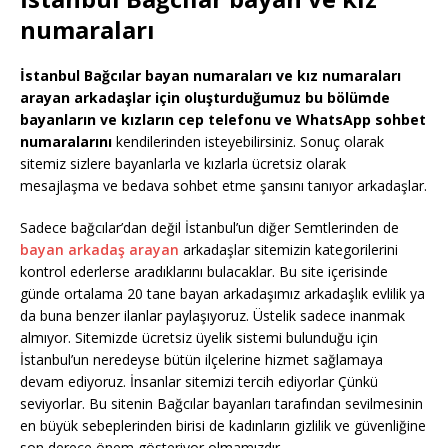
numaraları
İstanbul Bağcılar bayan numaraları ve kız numaraları
arayan arkadaşlar için oluşturduğumuz bu bölümde
bayanların ve kızların cep telefonu ve WhatsApp sohbet
numaralarını
kendilerinden isteyebilirsiniz. Sonuç olarak
sitemiz sizlere bayanlarla ve kızlarla ücretsiz olarak
mesajlaşma ve bedava sohbet etme şansını tanıyor arkadaşlar.
Sadece bağcılar’dan değil İstanbul’un diğer Semtlerinden de
bayan arkadaş arayan
arkadaşlar sitemizin kategorilerini
kontrol ederlerse aradıklarını bulacaklar. Bu site içerisinde
günde ortalama 20 tane bayan arkadaşımız arkadaşlık evlilik ya
da buna benzer ilanlar paylaşıyoruz. Üstelik sadece inanmak
almıyor. Sitemizde ücretsiz üyelik sistemi bulunduğu için
İstanbul’un neredeyse bütün ilçelerine hizmet sağlamaya
devam ediyoruz. İnsanlar sitemizi tercih ediyorlar Çünkü
seviyorlar. Bu sitenin Bağcılar bayanları tarafından sevilmesinin
en büyük sebeplerinden birisi de kadınların gizlilik ve güvenliğine
son derece önem gösteriyor olmamızdır.