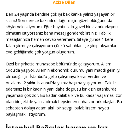
Azize Dilan
Ben 24 yaşında kendine çok iyi bak kanka yalnız yaşayan bir
kızım.! Son derece bakımlı olduğum için güzel olduğunu da
söylemek istiyorum. Eğer hayatınızda güzel bir kız arkadaşınız
olmasını istiyorsanız bana mesaj gönderebilirsiniz. Tabii ki
mesajlarınıza hemen cevap veremem. Siteye günde 1 kere
falan girmeye çalışıyorum çünkü sabahları işe gidip akşamlar
eve geldiğimde çok yorgun oluyorum.
Özel bir şirkette muhasebe bölümünde çalışıyorum. Ailem
Ordu’da yaşıyor. Ailemin ekonomik durumu yani maddi geliri iyi
olmadığı için İstanbul’a gelip çalışmaya karar verdim ve
ortalama 2 yıldır İstanbul’da yalnız başıma yaşıyorum. Takdir
edersiniz ki bir kadının yani daha doğrusu bir kızın İstanbul’da
yaşaması çok zor. Bu kadar kalabalık ve bu kadar yaşaması zor
olan bir şekilde yalnız olmak hepsinden daha zor arkadaşlar. Bu
sebepten dolayı adam akıllı bir sevgili bulabilirsem hayatı
paylaşmak istiyorum.
İstanbul Bağcılar bayan ve kız