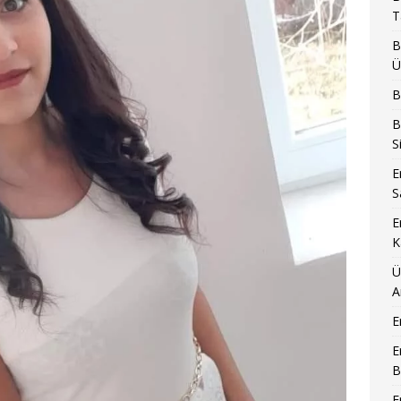
T
B
Ü
B
B
S
E
S
E
K
Ü
A
E
E
B
E