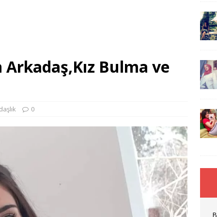
n Arkadaş,Kız Bulma ve
daşlık
0
B