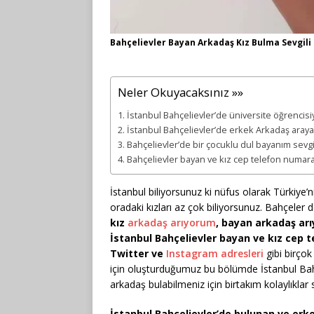
Bahçelievler Bayan Arkadaş Kız Bulma Sevgil
Neler Okuyacaksınız »»
İstanbul Bahçelievler’de üniversite öğrencis
İstanbul Bahçelievler’de erkek Arkadaş arayan
Bahçelievler’de bir çocuklu dul bayanım sevgi
Bahçelievler bayan ve kız cep telefon numara
İstanbul biliyorsunuz ki nüfus olarak Türkiye’
oradaki kızları az çok biliyorsunuz. Bahçeler d
kız
arkadaş arıyorum
, bayan arkadaş arı
İstanbul Bahçelievler bayan ve kız cep
Twitter ve
Instagram adresleri
gibi birçok
için oluşturduğumuz bu bölümde İstanbul Bah
arkadaş bulabilmeniz için birtakım kolaylıklar 
İstanbul Bahçelievler’de bulunan ve erk