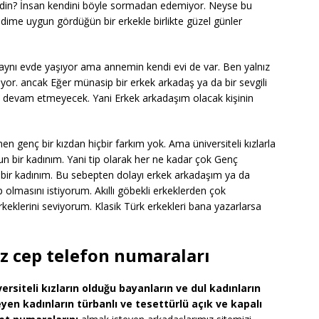
ndin? İnsan kendini böyle sormadan edemiyor. Neyse bu
ime uygun gördüğün bir erkekle birlikte güzel günler
aynı evde yaşıyor ama annemin kendi evi de var. Ben yalnız
yor. ancak Eğer münasip bir erkek arkadaş ya da bir sevgili
devam etmeyecek. Yani Erkek arkadaşım olacak kişinin
enç bir kızdan hiçbir farkım yok. Ama üniversiteli kızlarla
lgun bir kadınım. Yani tip olarak her ne kadar çok Genç
 bir kadınım. Bu sebepten dolayı erkek arkadaşım ya da
p olmasını istiyorum. Akıllı göbekli erkeklerden çok
rkeklerini seviyorum. Klasik Türk erkekleri bana yazarlarsa
ız cep telefon numaraları
versiteli kızların olduğu bayanların ve dul kadınların
yen kadınların türbanlı ve tesettürlü açık ve kapalı