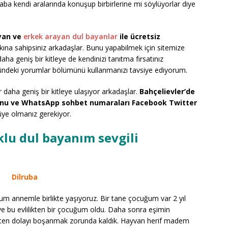
aba kendi aralarında konuşup birbirlerine mi söylüyorlar diye
ayan ve
erkek arayan dul bayanlar
ile ücretsiz
ına sahipsiniz arkadaşlar. Bunu yapabilmek için sitemize
ha geniş bir kitleye de kendinizi tanıtma fırsatınız
mündeki yorumlar bölümünü kullanmanızı tavsiye ediyorum.
aha geniş bir kitleye ulaşıyor arkadaşlar.
Bahçelievler’de
fonu ve WhatsApp sohbet numaraları Facebook Twitter
üye olmanız gerekiyor.
klu dul bayanım sevgili
Dilruba
um annemle birlikte yaşıyoruz. Bir tane çocuğum var 2 yıl
ve bu evlilikten bir çocuğum oldu. Daha sonra eşimin
pten dolayı boşanmak zorunda kaldık. Hayvan herif madem