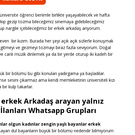
üniversite öğrenci benimle birlikte yaşayabilecek ve hafta
z çıkıp gezip tozma bileceğimiz sinemaya gidebileceğimiz
rup nargile içebileceğimiz bir erkek arkadaş arıyorum.
seven bir kızım. Burada her şeyi açık açık sizlerle konuşmak
n gitmeyi ve gezmeyi tozmayı biraz fazla seviyorum. Doğal
 canlı müzik dinlemek ya da bir yerde oturup iki kadeh bir
yük bir bölümü bu gibi konuları yadırgama ya başladılar.
 kimse sesini çıkarmaz ama kendi memleketinin üniversiteli kızı
bir kulp takarlar.
e erkek Arkadaş arayan yalnız
 İlanları Whatsapp Grupları
lar olgun kadınlar zengin yaşlı bayanlar erkek
şayan dul bayanların büyük bir bölümü nedendir bilmiyorum