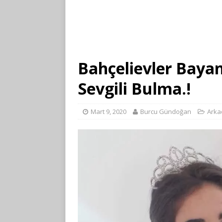
Bahçelievler Baya
Sevgili Bulma.!
Mart 9, 2020
Burcu Gündoğan
Arka