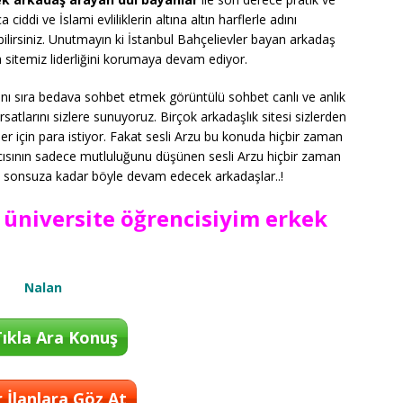
 ciddi ve İslami evliliklerin altına altın harflerle adını
ilirsiniz. Unutmayın ki İstanbul Bahçelievler bayan arkadaş
itemiz liderliğini korumaya devam ediyor.
anı sıra bedava sohbet etmek görüntülü sohbet canlı ve anlık
atlarını sizlere sunuyoruz. Birçok arkadaşlık sitesi sizlerden
 için para istiyor. Fakat sesli Arzu bu konuda hiçbir zaman
cısının sadece mutluluğunu düşünen sesli Arzu hiçbir zaman
ş sonsuza kadar böyle devam edecek arkadaşlar..!
e üniversite öğrencisiyim erkek
Nalan
ıkla Ara Konuş
 İlanlara Göz At