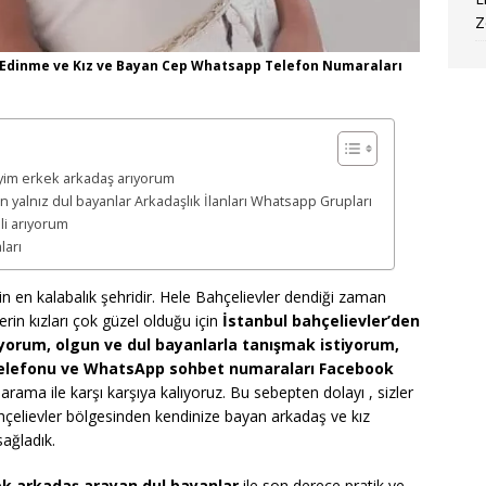
Z
i Edinme ve Kız ve Bayan Cep Whatsapp Telefon Numaraları
iyim erkek arkadaş arıyorum
 yalnız dul bayanlar Arkadaşlık İlanları Whatsapp Grupları
li arıyorum
ları
nin en kalabalık şehridir. Hele Bahçelievler dendiği zaman
erin kızları çok güzel olduğu için
İstanbul bahçelievler’den
yorum, olgun ve dul bayanlarla tanışmak istiyorum,
 telefonu ve WhatsApp sohbet numaraları Facebook
 arama ile karşı karşıya kalıyoruz. Bu sebepten dolayı , sizler
çelievler bölgesinden kendinize bayan arkadaş ve kız
sağladık.
ek arkadaş arayan dul bayanlar
ile son derece pratik ve