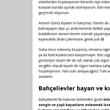
erkeklerden hoşlanıyorum benimle niye evle
konuları burada açmak istemiyorum. Ben kend
geçirmek istiyorum.
Annem Gönül ilişkileri m karışmaz. Benim de 
kalmayayım diye şu anda benimle birlikte yaşı
bulabilirsem annem benim evimde yaşamaya 
kayınvalide dırdırı çekmesine gerek yok 😄
Daha önce evlenmiş boşanmış olmama rağmen g
ya da liseli kızlarla beni karıştırmayın. Ben o
gösteriyor olsam Bir de ruh olarak çok olgun
sevgilim olacak kişinin de olgun tavırlara sahi
hoşlanıyorum. Yani sizin anlayacağınız Türk e
sevinirim.
Bahçelievler bayan ve k
Bahçelievler’de bulunan birbirinden güzel
üni
zengin ve yaşlı bayanların evlenmek iste