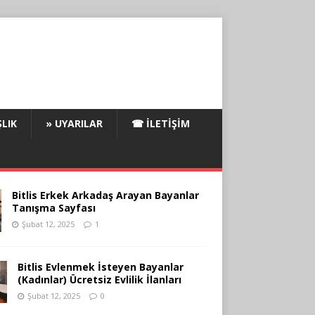
LIK
» UYARILAR
☎ İLETIŞIM
Bitlis Erkek Arkadaş Arayan Bayanlar
Tanışma Sayfası
Şubat 12, 2025
1
Bitlis Evlenmek İsteyen Bayanlar
(Kadınlar) Ücretsiz Evlilik İlanları
Şubat 12, 2025
0