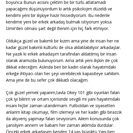
boyunca Bunun acısını çektim be bir türlü atlatamadı
yapacağımı düşünüyordum ki artık psikolojim düzeldi ve
kendimi yeni bir ilişkiye hazır hissediyorum. Bu nedenle
kendime yeni bir erkek arkadaş bulmak istiyorum yoksa
İzmir’den olması şart değil Benim için hiç fark etmiyor.
Oldukça güzel ve bakımlı bir kızım ama yine de insan her ne
kadar güzel bakımlı kültürlü de olsa aldatılabiliyor arkadaşlar.
Ne yazık ki erkek arkadaşım tarafından aldatılmış bir insan
olarak aramızda bulunuyorum. Ama artık yeni ilişkin de çok
dikkat edeceğim. Aslında ben bir kadın olarak hayatımdaki
erkeğe ihtiyacı olan her şeyi verebilecek kapasiteye sahibim.
Ama yine de bu sefer çok dikkatli olacağım.
Çok güzel yemek yaparım,tavla Okey 101 gibi oyunları falan
çok iyi bilirim ve ortam içerisinde sevgili mi yani hayatımdaki
insanı hiçbir zaman utandırmam. Futboldan ve siyasetten
anlarım kitap okumayı, film izlemeyi ve her kadın gibi birazcık
da alışveriş yapmayı falan seviyorum. Ailem konusunda çok
şanslıyım annem ve babam her zaman aklımda durdular.
Önceki erkek arkadaşım benden 14 yaş büyüktü Yani ben