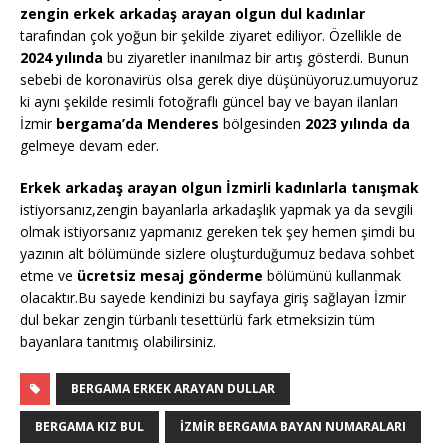
zengin erkek arkadaş arayan olgun dul kadınlar
tarafından çok yoğun bir şekilde ziyaret ediliyor. Özellikle de
2024 yılında
bu ziyaretler inanılmaz bir artış gösterdi. Bunun
sebebi de koronavirüs olsa gerek diye düşünüyoruz.umuyoruz
ki aynı şekilde resimli fotoğraflı güncel bay ve bayan ilanları
İzmir
bergama’da Menderes
bölgesinden
2023 yılında da
gelmeye devam eder.
Erkek arkadaş arayan olgun İzmirli kadınlarla tanışmak
istiyorsanız,zengin bayanlarla arkadaşlık yapmak ya da sevgili
olmak istiyorsanız yapmanız gereken tek şey hemen şimdi bu
yazının alt bölümünde sizlere oluşturduğumuz bedava sohbet
etme ve
ücretsiz mesaj gönderme
bölümünü kullanmak
olacaktır.Bu sayede kendinizi bu sayfaya giriş sağlayan İzmir
dul bekar zengin türbanlı tesettürlü fark etmeksizin tüm
bayanlara tanıtmış olabilirsiniz.
BERGAMA ERKEK ARAYAN DULLAR
BERGAMA KIZ BUL
İZMIR BERGAMA BAYAN NUMARALARI