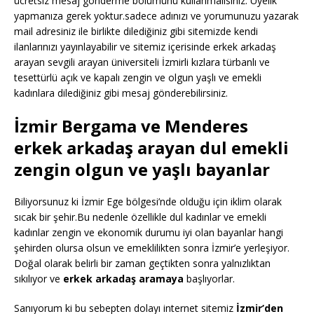
ücretsiz mesaj gönderme bölümünü kullanmalısınız. Üyelik
yapmanıza gerek yoktur.sadece adınızı ve yorumunuzu yazarak
mail adresiniz ile birlikte dilediğiniz gibi sitemizde kendi
ilanlarınızı yayınlayabilir ve sitemiz içerisinde erkek arkadaş
arayan sevgili arayan üniversiteli İzmirli kızlara türbanlı ve
tesettürlü açık ve kapalı zengin ve olgun yaşlı ve emekli
kadınlara dilediğiniz gibi mesaj gönderebilirsiniz.
İzmir Bergama ve Menderes
erkek arkadaş arayan dul emekli
zengin olgun ve yaşlı bayanlar
Biliyorsunuz ki İzmir Ege bölgesi’nde olduğu için iklim olarak
sıcak bir şehir.Bu nedenle özellikle dul kadınlar ve emekli
kadınlar zengin ve ekonomik durumu iyi olan bayanlar hangi
şehirden olursa olsun ve emeklilikten sonra İzmir’e yerleşiyor.
Doğal olarak belirli bir zaman geçtikten sonra yalnızlıktan
sıkılıyor ve
erkek arkadaş aramaya
başlıyorlar.
Sanıyorum ki bu sebepten dolayı internet sitemiz
İzmir’den