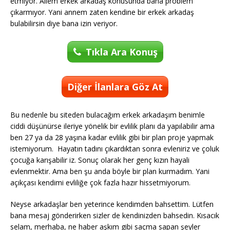
etmiyor. Ailem erkek arkadaş konusunda bana problem
çıkarmıyor. Yani annem zaten kendine bir erkek arkadaş
bulabilirsin diye bana izin veriyor.
Tıkla Ara Konuş
Diğer İlanlara Göz At
Bu nedenle bu siteden bulacağım erkek arkadaşım benimle
ciddi düşünürse ileriye yönelik bir evlilik planı da yapılabilir ama
ben 27 ya da 28 yaşına kadar evlilik gibi bir plan proje yapmak
istemiyorum. Hayatın tadını çıkardıktan sonra evleniriz ve çoluk
çocuğa karışabilir iz. Sonuç olarak her genç kızın hayali
evlenmektir. Ama ben şu anda böyle bir plan kurmadım. Yani
açıkçası kendimi evliliğe çok fazla hazır hissetmiyorum.
Neyse arkadaşlar ben yeterince kendimden bahsettim. Lütfen
bana mesaj gönderirken sizler de kendinizden bahsedin. Kısacık
selam, merhaba, ne haber aşkım gibi saçma sapan şeyler