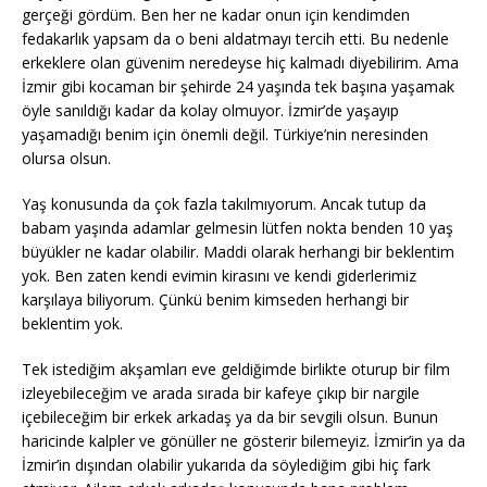
gerçeği gördüm. Ben her ne kadar onun için kendimden
fedakarlık yapsam da o beni aldatmayı tercih etti. Bu nedenle
erkeklere olan güvenim neredeyse hiç kalmadı diyebilirim. Ama
İzmir gibi kocaman bir şehirde 24 yaşında tek başına yaşamak
öyle sanıldığı kadar da kolay olmuyor. İzmir’de yaşayıp
yaşamadığı benim için önemli değil. Türkiye’nin neresinden
olursa olsun.
Yaş konusunda da çok fazla takılmıyorum. Ancak tutup da
babam yaşında adamlar gelmesin lütfen nokta benden 10 yaş
büyükler ne kadar olabilir. Maddi olarak herhangi bir beklentim
yok. Ben zaten kendi evimin kirasını ve kendi giderlerimiz
karşılaya biliyorum. Çünkü benim kimseden herhangi bir
beklentim yok.
Tek istediğim akşamları eve geldiğimde birlikte oturup bir film
izleyebileceğim ve arada sırada bir kafeye çıkıp bir nargile
içebileceğim bir erkek arkadaş ya da bir sevgili olsun. Bunun
haricinde kalpler ve gönüller ne gösterir bilemeyiz. İzmir’in ya da
İzmir’in dışından olabilir yukarıda da söylediğim gibi hiç fark