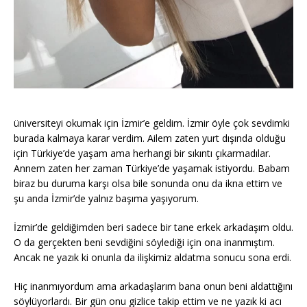
üniversiteyi okumak için İzmir’e geldim. İzmir öyle çok sevdimki
burada kalmaya karar verdim. Ailem zaten yurt dışında olduğu
için Türkiye’de yaşam ama herhangi bir sıkıntı çıkarmadılar.
Annem zaten her zaman Türkiye’de yaşamak istiyordu. Babam
biraz bu duruma karşı olsa bile sonunda onu da ikna ettim ve
şu anda İzmir’de yalnız başıma yaşıyorum.
İzmir’de geldiğimden beri sadece bir tane erkek arkadaşım oldu.
O da gerçekten beni sevdiğini söylediği için ona inanmıştım.
Ancak ne yazık ki onunla da ilişkimiz aldatma sonucu sona erdi.
Hiç inanmıyordum ama arkadaşlarım bana onun beni aldattığını
söylüyorlardı. Bir gün onu gizlice takip ettim ve ne yazık ki acı