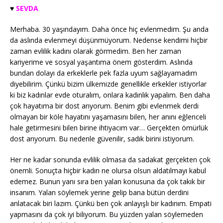
♥️
SEVDA
Merhaba. 30 yaşındayım. Daha önce hiç evlenmedim. Şu anda
da aslında evlenmeyi düşünmüyorum. Nedense kendimi hiçbir
zaman evlilik kadını olarak görmedim. Ben her zaman
kariyerime ve sosyal yaşantıma önem gösterdim. Aslında
bundan dolayı da erkeklerle pek fazla uyum sağlayamadım
diyebilirim. Çünkü bizim ülkemizde genellikle erkekler istiyorlar
ki biz kadınlar evde oturalım, onlara kadınlık yapalım. Ben daha
çok hayatıma bir dost arıyorum. Benim gibi evlenmek derdi
olmayan bir köle hayatını yaşamasını bilen, her anını eğlenceli
hale getirmesini bilen birine ihtiyacım var… Gerçekten ömürlük
dost arıyorum. Bu nedenle güvenilir, sadık birini istiyorum.
Her ne kadar sonunda evlilik olmasa da sadakat gerçekten çok
önemli. Sonuçta hiçbir kadın ne olursa olsun aldatılmayı kabul
edemez. Bunun yanı sıra ben yalan konusuna da çok takık bir
insanım. Yalan söylemek yerine gelip bana bütün derdini
anlatacak biri lazım. Çünkü ben çok anlayışlı bir kadınım. Empati
yapmasını da çok iyi biliyorum. Bu yüzden yalan söylemeden