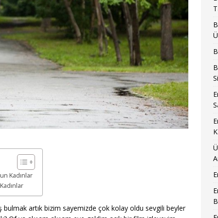
T
B
Ü
B
B
S
E
S
E
K
Ü
A
E
un Kadınlar
Kadınlar
E
B
 bulmak artık bizim sayemizde çok kolay oldu sevgili beyler
E