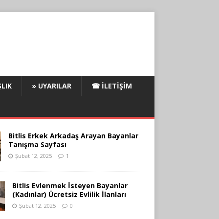
LIK
» UYARILAR
☎ İLETIŞIM
Bitlis Erkek Arkadaş Arayan Bayanlar
Tanışma Sayfası
Şubat 12, 2025
1
Bitlis Evlenmek İsteyen Bayanlar
(Kadınlar) Ücretsiz Evlilik İlanları
Şubat 12, 2025
0