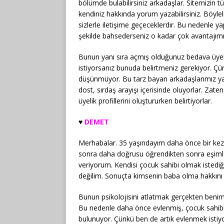
bölümde bulabilirsiniz arkadaşlar. Sitemizin tü
kendiniz hakkında yorum yazabilirsiniz. Böyle
sizlerle iletişime geçeceklerdır. Bu nedenle y
şekilde bahsederseniz o kadar çok avantajımı
Bunun yanı sıra açmış olduğunuz bedava üyeli
istiyorsanız bunuda belirtmeniz gerekiyor. Ç
düşünmüyor. Bu tarz bayan arkadaşlarımız yalnı
dost, sırdaş arayışı içerisinde oluyorlar. Zat
üyelik profillerini oluştururken belirtiyorlar.
♥️
DEMET
Merhabalar. 35 yaşındayım daha önce bir ke
sonra daha doğrusu öğrendikten sonra eşimle
veriyorum. Kendisi çocuk sahibi olmak istediği i
değilim. Sonuçta kimsenin baba olma hakkın
Bunun psikolojisini atlatmak gerçekten benim 
Bu nedenle daha önce evlenmiş, çocuk sahibi
bulunuyor. Çünkü ben de artık evlenmek istiyo