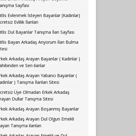
anışma Sayfası
itlis Evlenmek İsteyen Bayanlar (Kadınlar)
cretsiz Evlilik İlanları
itlis Dul Bayanlar Tanışma İlan Sayfası
itlis Bayan Arkadaş Arıyorum İlan Bulma
itesi
rkek Arkadaş Arayan Bayanlar ( Kadınlar )
ahibinden ve Seri ilanlar
rkek Arkadaş Arayan Yabancı Bayanlar (
adınlar ) Tanışma İlanları Sitesi
cretsiz Üye Olmadan Erkek Arkadaş
rayan Dullar Tanışma Sitesi
rkek Arkadaş Arayan Boşanmış Bayanlar
rkek Arkadaş Arayan Dul Olgun Emekli
ayan Tanışma ilanları
rkek Arkadaş Arayan Emekli ve Dul