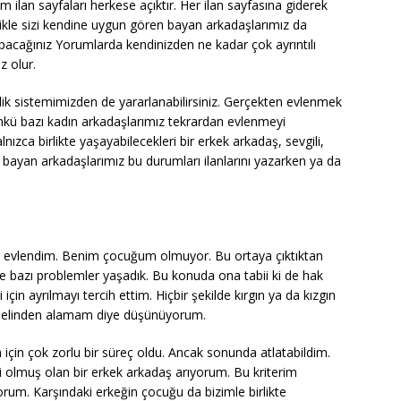
m ilan sayfaları herkese açıktır. Her ilan sayfasına giderek
likle sizi kendine uygun gören bayan arkadaşlarımız da
apacağınız Yorumlarda kendinizden ne kadar çok ayrıntılı
z olur.
k sistemimizden de yararlanabilirsiniz. Gerçekten evlenmek
ünkü bazı kadın arkadaşlarımız tekrardan evlenmeyi
zca birlikte yaşayabilecekleri bir erkek arkadaş, sevgili,
en bayan arkadaşlarımız bu durumları ilanlarını yazarken ya da
z evlendim. Benim çocuğum olmuyor. Bu ortaya çıktıktan
 bazı problemler yaşadık. Bu konuda ona tabii ki de hak
çin ayrılmayı tercih ettim. Hiçbir şekilde kırgın ya da kızgın
ı elinden alamam diye düşünüyorum.
için çok zorlu bir süreç oldu. Ancak sonunda atlatabildim.
 olmuş olan bir erkek arkadaş arıyorum. Bu kriterim
rum. Karşındaki erkeğin çocuğu da bizimle birlikte