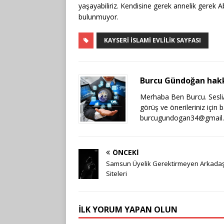
yaşayabiliriz. Kendisine gerek annelik gerek Ab
bulunmuyor.
KAYSERI İSLAMI EVLILIK SAYFASI
Burcu Gündoğan hak
Merhaba Ben Burcu. SesliAr
görüş ve önerileriniz için 
burcugundogan34@gmail
ÖNCEKI
Samsun Üyelik Gerektirmeyen Arkadaş
Siteleri
İLK YORUM YAPAN OLUN