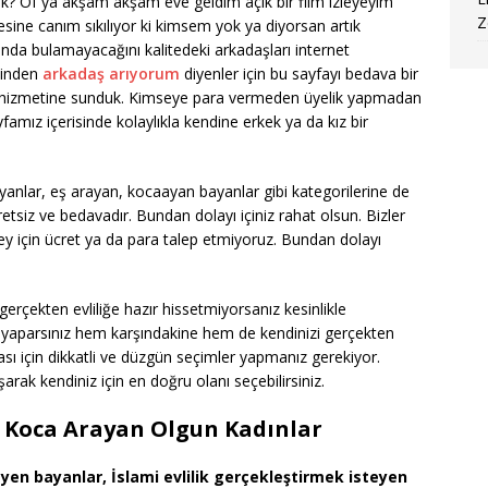
? Of ya akşam akşam eve geldim açık bir film izleyeyim
Z
sine canım sıkılıyor ki kimsem yok ya diyorsan artık
da bulamayacağını kalitedeki arkadaşları internet
esinden
arkadaş arıyorum
diyenler için bu sayfayı bedava bir
zın hizmetine sunduk. Kimseye para vermeden üyelik yapmadan
famız içerisinde kolaylıkla kendine erkek ya da kız bir
yanlar, eş arayan, kocaayan bayanlar gibi kategorilerine de
tsiz ve bedavadır. Bundan dolayı içiniz rahat olsun. Bizler
 şey için ücret ya da para talep etmiyoruz. Bundan dolayı
erçekten evliliğe hazır hissetmiyorsanız kesinlikle
k yaparsınız hem karşındakine hem de kendinizi gerçekten
sı için dikkatli ve düzgün seçimler yapmanız gerekiyor.
arak kendiniz için en doğru olanı seçebilirsiniz.
e Koca Arayan Olgun Kadınlar
teyen bayanlar, İslami evlilik gerçekleştirmek isteyen