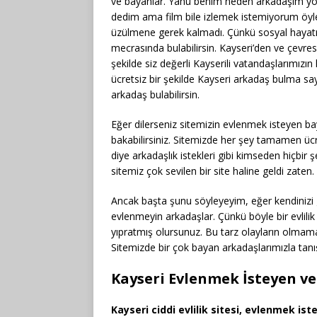
ve bayanlar. Yahu benim neden arkadaşım yok
dedim ama film bile izlemek istemiyorum öyle
üzülmene gerek kalmadı. Çünkü sosyal hayatın
mecrasında bulabilirsin. Kayseri’den ve çevr
şekilde siz değerli Kayserili vatandaşlarımı
ücretsiz bir şekilde Kayseri arkadaş bulma say
arkadaş bulabilirsin.
Eğer dilerseniz sitemizin evlenmek isteyen ba
bakabilirsiniz. Sitemizde her şey tamamen ücre
diye arkadaşlık istekleri gibi kimseden hiçbir
sitemiz çok sevilen bir site haline geldi zaten.
Ancak başta şunu söyleyeyim, eğer kendinizi g
evlenmeyin arkadaşlar. Çünkü böyle bir evlili
yıpratmış olursunuz. Bu tarz olayların olmama
Sitemizde bir çok bayan arkadaşlarımızla tanış
Kayseri Evlenmek İsteyen v
Kayseri ciddi evlilik sitesi, evlenmek is