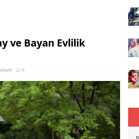
y ve Bayan Evlilik
adaşlık
0
B