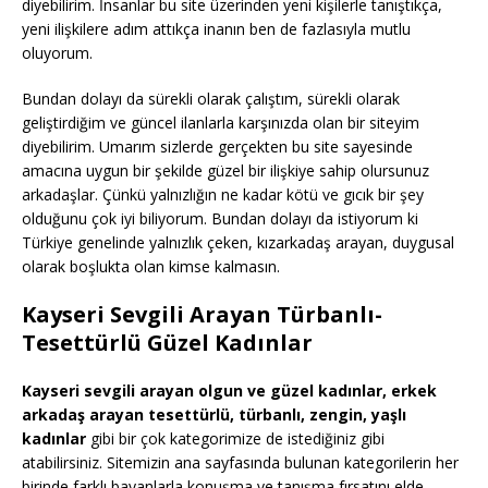
diyebilirim. İnsanlar bu site üzerinden yeni kişilerle tanıştıkça,
yeni ilişkilere adım attıkça inanın ben de fazlasıyla mutlu
oluyorum.
Bundan dolayı da sürekli olarak çalıştım, sürekli olarak
geliştirdiğim ve güncel ilanlarla karşınızda olan bir siteyim
diyebilirim. Umarım sizlerde gerçekten bu site sayesinde
amacına uygun bir şekilde güzel bir ilişkiye sahip olursunuz
arkadaşlar. Çünkü yalnızlığın ne kadar kötü ve gıcık bir şey
olduğunu çok iyi biliyorum. Bundan dolayı da istiyorum ki
Türkiye genelinde yalnızlık çeken, kızarkadaş arayan, duygusal
olarak boşlukta olan kimse kalmasın.
Kayseri Sevgili Arayan Türbanlı-
Tesettürlü Güzel Kadınlar
Kayseri sevgili arayan olgun ve güzel kadınlar, erkek
arkadaş arayan tesettürlü, türbanlı, zengin, yaşlı
kadınlar
gibi bir çok kategorimize de istediğiniz gibi
atabilirsiniz. Sitemizin ana sayfasında bulunan kategorilerin her
birinde farklı bayanlarla konuşma ve tanışma fırsatını elde