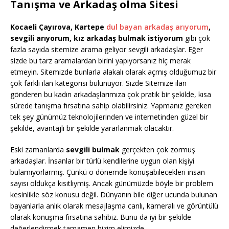
Tanışma ve Arkadaş olma Sitesi
Kocaeli Çayırova, Kartepe
dul bayan arkadaş arıyorum
,
sevgili arıyorum, kız arkadaş bulmak istiyorum
gibi çok
fazla sayıda sitemize arama geliyor sevgili arkadaşlar. Eğer
sizde bu tarz aramalardan birini yapıyorsanız hiç merak
etmeyin. Sitemizde bunlarla alakalı olarak açmış olduğumuz bir
çok farklı ilan kategorisi bulunuyor. Sizde Sitemize ilan
gönderen bu kadın arkadaşlarımıza çok pratik bir şekilde, kısa
sürede tanışma fırsatına sahip olabilirsiniz. Yapmanız gereken
tek şey günümüz teknolojilerinden ve internetinden güzel bir
şekilde, avantajlı bir şekilde yararlanmak olacaktır.
Eski zamanlarda
sevgili bulmak
gerçekten çok zormuş
arkadaşlar. İnsanlar bir türlü kendilerine uygun olan kişiyi
bulamıyorlarmış. Çünkü o dönemde konuşabilecekleri insan
sayısı oldukça kısıtlıymiş. Ancak günümüzde böyle bir problem
kesinlikle söz konusu değil. Dünyanın bile diğer ucunda bulunan
bayanlarla anlık olarak mesajlaşma canlı, kameralı ve görüntülü
olarak konuşma fırsatına sahibiz. Bunu da iyi bir şekilde
değerlendirmek tamamen bizim elimizde.