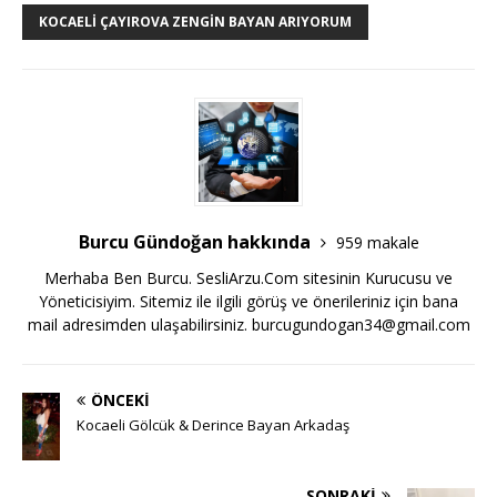
KOCAELI ÇAYIROVA ZENGIN BAYAN ARIYORUM
Burcu Gündoğan hakkında
959 makale
Merhaba Ben Burcu. SesliArzu.Com sitesinin Kurucusu ve
Yöneticisiyim. Sitemiz ile ilgili görüş ve önerileriniz için bana
mail adresimden ulaşabilirsiniz.
burcugundogan34@gmail.com
ÖNCEKI
Kocaeli Gölcük & Derince Bayan Arkadaş
SONRAKI