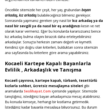
Öncelikle sitemizde her çeşit, her yaş grubundan
bayan
arkadaş, kız arkadaş
bulabileceğinizi bilmeniz gerekiyor.
Sonrasında yapmanız gereken şey nasıl bir
kız arkadaş ya da
nasıl bir sevgili ya da nasıl bir eş aradığınızı
kesin ve net
olarak karar vermeniz. Eğer bu konularda kararsızsanız bence
kız arkadaş bulma olayını birazcık daha erteleyebilirsiniz
arkadaşlar. Sonuçta herkesin zamanı değerli ve kıymetli.
Kendiniz için doğru olan kriterleri, bulduktan sonra sitemizin
ana sayfasında bu kriterlere göre arama yapabilirsiniz.
Kocaeli Kartepe Kapalı Bayanlarla
Evlilik , Arkadaşlık ve Tanışma
Kocaeli çayırova, kartepe kapalı, türbanlı, tesettürlü
kızlarla sohbet, ücretsiz mesajlaşma siteleri
gibi
aramalarda
Seslihayat.Com
içerisinde yapılıyor. Sitemizde
tanıştığınız, istediğiniz bayan arkadaşımıza mesaj atabilirsiniz.
Bu konuda kimseye, herhangi bir kısıtlama getirmedik.
İstediğiniz kadar bayanla mesajlaşa biliyorsunuz. Bu durum