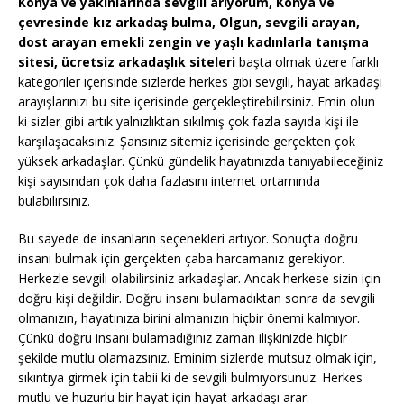
Konya ve yakınlarında sevgili arıyorum, Konya ve
çevresinde kız arkadaş bulma, Olgun, sevgili arayan,
dost arayan emekli zengin ve yaşlı kadınlarla tanışma
sitesi, ücretsiz arkadaşlık siteleri
başta olmak üzere farklı
kategoriler içerisinde sizlerde herkes gibi sevgili, hayat arkadaşı
arayışlarınızı bu site içerisinde gerçekleştirebilirsiniz. Emin olun
ki sizler gibi artık yalnızlıktan sıkılmış çok fazla sayıda kişi ile
karşılaşacaksınız. Şansınız sitemiz içerisinde gerçekten çok
yüksek arkadaşlar. Çünkü gündelik hayatınızda tanıyabileceğiniz
kişi sayısından çok daha fazlasını internet ortamında
bulabilirsiniz.
Bu sayede de insanların seçenekleri artıyor. Sonuçta doğru
insanı bulmak için gerçekten çaba harcamanız gerekiyor.
Herkezle sevgili olabilirsiniz arkadaşlar. Ancak herkese sizin için
doğru kişi değildir. Doğru insanı bulamadıktan sonra da sevgili
olmanızın, hayatınıza birini almanızın hiçbir önemi kalmıyor.
Çünkü doğru insanı bulamadığınız zaman ilişkinizde hiçbir
şekilde mutlu olamazsınız. Eminim sizlerde mutsuz olmak için,
sıkıntıya girmek için tabii ki de sevgili bulmıyorsunuz. Herkes
mutlu ve huzurlu bir hayat için hayat arkadaşı arar.