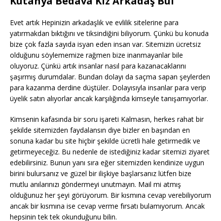
Kütahya Bedava Kız Arkadaş Bul
Evet artık Hepinizin arkadaşlık ve evlilik sitelerine para
yatırmakdan bıktığını ve tiksindiğini biliyorum. Çünkü bu konuda
bize çok fazla sayıda isyan eden insan var. Sitemizin ücretsiz
olduğunu söylememize rağmen bize inanmayanlar bile
oluyoruz. Çünkü artık insanlar nasıl para kazanacaklarını
şaşırmış durumdalar. Bundan dolayı da saçma sapan şeylerden
para kazanma derdine düştüler. Dolayısıyla insanlar para verip
üyelik satın alıyorlar ancak karşılığında kimseyle tanışamıyorlar.
Kimsenin kafasında bir soru işareti Kalmasın, herkes rahat bir
şekilde sitemizden faydalansın diye bizler en başından en
sonuna kadar bu site hiçbir şekilde ücretli hale getirmedik ve
getirmeyeceğiz. Bu nedenle de istediğiniz kadar sitemizi ziyaret
edebilirsiniz. Bunun yanı sıra eğer sitemizden kendinize uygun
birini bulursanız ve güzel bir ilişkiye başlarsanız lütfen bize
mutlu anılarınızı göndermeyi unutmayın. Mail mi atmış
olduğunuz her şeyi görüyorum. Bir kısmına cevap verebiliyorum
ancak bir kısmına ise cevap verme fırsatı bulamıyorum. Ancak
hepsinin tek tek okunduğunu bilin.