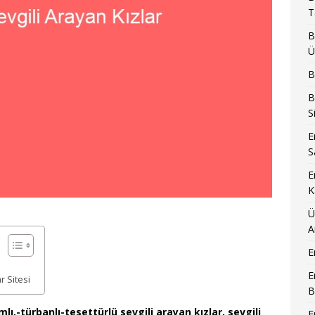
T
B
Ü
B
B
S
E
S
E
K
Ü
A
E
E
r Sitesi
B
lı,-türbanlı-tesettürlü sevgili arayan kızlar, sevgili
E