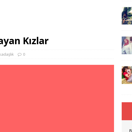
ayan Kızlar
kadaşlık
0
B