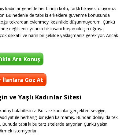
kadınlar genelde her birinin kötü, farklı hikayesi oluyoruz.
uyor. Bu nedenle de tabii ki erkeklere güvenme konusunda
 birçoğu tekrardan evlenmeyi kesinlikle düşünmüyorum. Çünkü
nde değilseniz yıllarca bir insanı boşamak için uğraşa
çok dikkatli ve narin bir şekilde yaklaşmanız gerekiyor. Ancak
ıkla Ara Konuş
 İlanlara Göz At
n ve Yaşlı Kadınlar Sitesi
adaş bulabilirsiniz. Bu tarz kadınlar gerçekten sevgiye,
ddiyat ile herhangi bir işleri kalmamış. Bundan dolayı da tek
ki. Bunuda tabii ki bu tarz sitelerde arıyorlar. Çünkü yakın
ndirmek istemiyorlar.