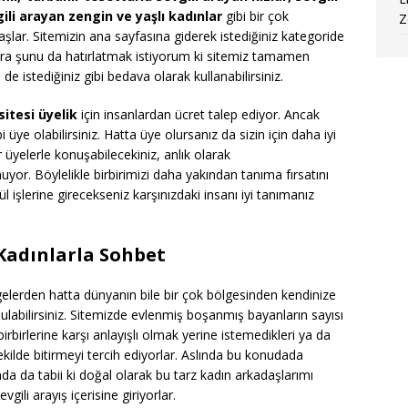
li arayan zengin ve yaşlı kadınlar
gibi bir çok
Z
lar. Sitemizin ana sayfasına giderek istediğiniz kategoride
ı sıra şunu da hatırlatmak istiyorum ki sitemiz tamamen
de istediğiniz gibi bedava olarak kullanabilirsiniz.
sitesi üyelik
için insanlardan ücret talep ediyor. Ancak
bi üye olabilirsiniz. Hatta üye olursanız da sizin için daha iyi
 üyelerle konuşabilecekiniz, anlık olarak
yor. Böylelikle birbirimizi daha yakından tanıma fırsatını
ül işlerine girecekseniz karşınızdaki insanı iyi tanımanız
Kadınlarla Sohbet
gelerden hatta dünyanın bile bir çok bölgesinden kendinize
labilirsiniz. Sitemizde evlenmiş boşanmış bayanların sayısı
irbirlerine karşı anlayışlı olmak yerine istemedikleri ya da
n şekilde bitirmeyi tercih ediyorlar. Aslında bu konudada
a da tabii ki doğal olarak bu tarz kadın arkadaşlarımı
gili arayış içerisine giriyorlar.