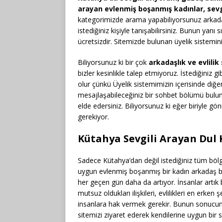
arayan evlenmiş boşanmış kadınlar, sevgi
kategorimizde arama yapabiliyorsunuz arkadaş
istediğiniz kişiyle tanışabilirsiniz. Bunun yan
ücretsizdir. Sitemizde bulunan üyelik sistemini 
Biliyorsunuz ki bir çok
arkadaşlık ve evlilik 
bizler kesinlikle talep etmiyoruz. İstediğiniz gi
olur çünkü Üyelik sistemimizin içerisinde diğer
mesajlaşabileceğiniz bir sohbet bölümü bulunu
elde edersiniz. Biliyorsunuz ki eğer biriyle gön
gerekiyor.
Kütahya Sevgili Arayan Dul 
Sadece Kütahya’dan değil istediğiniz tüm böl
uygun evlenmiş boşanmış bir kadın arkadaş bu
her geçen gün daha da artıyor. İnsanlar artık b
mutsuz oldukları ilişkileri, evlilikleri en erke
insanlara hak vermek gerekir. Bunun sonucund
sitemizi ziyaret ederek kendilerine uygun bir sev