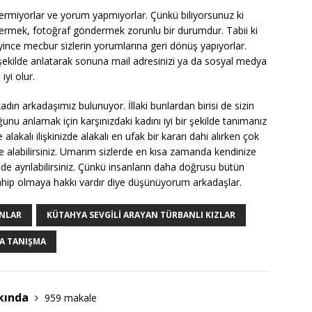
dermiyorlar ve yorum yapmıyorlar. Çünkü biliyorsunuz ki
ermek, fotoğraf göndermek zorunlu bir durumdur. Tabii ki
nce mecbur sizlerin yorumlarına geri dönüş yapıyorlar.
r şekilde anlatarak sonuna mail adresinizi ya da sosyal medya
iyi olur.
dın arkadaşımız bulunuyor. İllaki bunlardan birisi de sizin
ğunu anlamak için karşınızdaki kadını iyi bir şekilde tanımanız
 alakalı ilişkinizde alakalı en ufak bir kararı dahi alırken çok
de alabilirsiniz. Umarım sizlerde en kısa zamanda kendinize
lde ayrılabilirsiniz. Çünkü insanların daha doğrusu bütün
 sahip olmaya hakkı vardır diye düşünüyorum arkadaşlar.
INLAR
KÜTAHYA SEVGILI ARAYAN TÜRBANLI KIZLAR
LA TANIŞMA
kında
959 makale