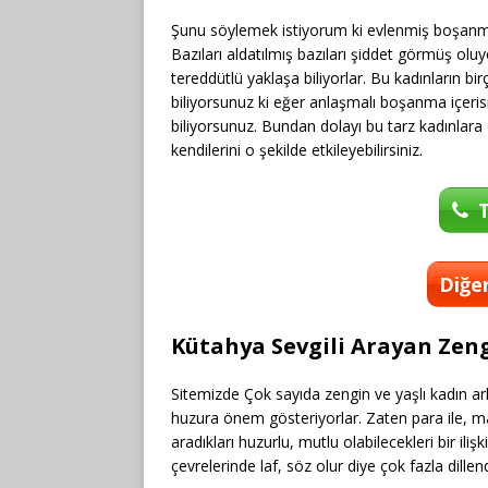
Şunu söylemek istiyorum ki evlenmiş boşanmış 
Bazıları aldatılmış bazıları şiddet görmüş ol
tereddütlü yaklaşa biliyorlar. Bu kadınların
biliyorsunuz ki eğer anlaşmalı boşanma içerisi
biliyorsunuz. Bundan dolayı bu tarz kadınlara 
kendilerini o şekilde etkileyebilirsiniz.
T
Diğer
Kütahya Sevgili Arayan Zengi
Sitemizde Çok sayıda zengin ve yaşlı kadın ark
huzura önem gösteriyorlar. Zaten para ile, ma
aradıkları huzurlu, mutlu olabilecekleri bir iliş
çevrelerinde laf, söz olur diye çok fazla dille