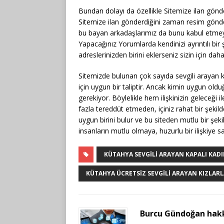
Bundan dolayı da özellikle Sitemize ilan gön
Sitemize ilan gönderdiğini zaman resim gönd
bu bayan arkadaşlarımız da bunu kabul etmeyi
Yapacağınız Yorumlarda kendinizi ayrıntılı bi
adreslerinizden birini eklerseniz sizin için daha 
Sitemizde bulunan çok sayıda sevgili arayan ka
için uygun bir taliptir. Ancak kimin uygun oldu
gerekiyor. Böylelikle hem ilişkinizin geleceği ile
fazla tereddüt etmeden, içiniz rahat bir şekil
uygun birini bulur ve bu siteden mutlu bir şeki
insanların mutlu olmaya, huzurlu bir ilişkiye
KÜTAHYA SEVGILI ARAYAN KAPALI KAD
KÜTAHYA ÜCRETSIZ SEVGILI ARAYAN KIZLAR
Burcu Gündoğan hak